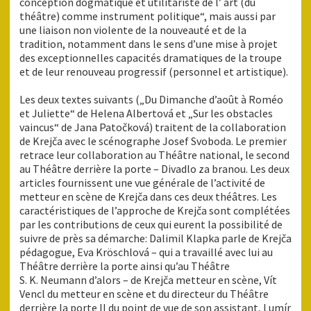
conception dogmatique et utilitariste de l’ art (du
théâtre) comme instrument politique“, mais aussi par
une liaison non violente de la nouveauté et de la
tradition, notamment dans le sens d’une mise à projet
des exceptionnelles capacités dramatiques de la troupe
et de leur renouveau progressif (personnel et artistique).
Les deux textes suivants („Du Dimanche d’août à Roméo
et Juliette“ de Helena Albertová et „Sur les obstacles
vaincus“ de Jana Patočková) traitent de la collaboration
de Krejča avec le scénographe Josef Svoboda. Le premier
retrace leur collaboration au Théâtre national, le second
au Théâtre derrière la porte – Divadlo za branou. Les deux
articles fournissent une vue générale de l’activité de
metteur en scène de Krejča dans ces deux théâtres. Les
caractéristiques de l’approche de Krejča sont complétées
par les contributions de ceux qui eurent la possibilité de
suivre de près sa démarche: Dalimil Klapka parle de Krejča
pédagogue, Eva Kröschlová – qui a travaillé avec lui au
Théâtre derrière la porte ainsi qu’au Théâtre
S. K. Neumann d’alors – de Krejča metteur en scène, Vít
Vencl du metteur en scène et du directeur du Théâtre
derrière la porte II du point de vue de son assistant, Lumír