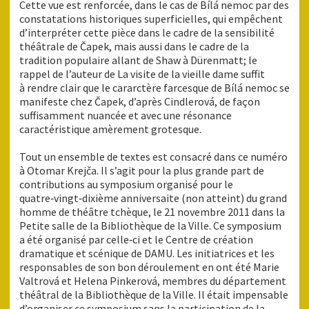
Cette vue est renforcée, dans le cas de Bílá nemoc par des
constatations historiques superficielles, qui empêchent
d’interpréter cette pièce dans le cadre de la sensibilité
théâtrale de Čapek, mais aussi dans le cadre de la
tradition populaire allant de Shaw à Dürenmatt; le
rappel de l’auteur de La visite de la vieille dame suffit
à rendre clair que le cararctère farcesque de Bílá nemoc se
manifeste chez Čapek, d’après Cindlerová, de façon
suffisamment nuancée et avec une résonance
caractéristique amèrement grotesque.
Tout un ensemble de textes est consacré dans ce numéro
à Otomar Krejča. Il s’agit pour la plus grande part de
contributions au symposium organisé pour le
quatre‑vingt‑dixième anniversaite (non atteint) du grand
homme de théâtre tchèque, le 21 novembre 2011 dans la
Petite salle de la Bibliothèque de la Ville. Ce symposium
a été organisé par celle‑ci et le Centre de création
dramatique et scénique de DAMU. Les initiatrices et les
responsables de son bon déroulement en ont été Marie
Valtrová et Helena Pinkerová, membres du département
théâtral de la Bibliothèque de la Ville. Il était impensable
d’organiser ce symposium sans la participation de la