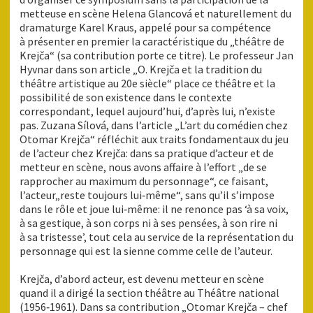
metteuse en scène Helena Glancová et naturellement du
dramaturge Karel Kraus, appelé pour sa compétence
à présenter en premier la caractéristique du „théâtre de
Krejča“ (sa contribution porte ce titre). Le professeur Jan
Hyvnar dans son article „O. Krejča et la tradition du
théâtre artistique au 20e siècle“ place ce théâtre et la
possibilité de son existence dans le contexte
correspondant, lequel aujourd’hui, d’après lui, n’existe
pas. Zuzana Sílová, dans l’article „L’art du comédien chez
Otomar Krejča“ réfléchit aux traits fondamentaux du jeu
de l’acteur chez Krejča: dans sa pratique d’acteur et de
metteur en scène, nous avons affaire à l’effort „de se
rapprocher au maximum du personnage“, ce faisant,
l’acteur„reste toujours lui‑même“, sans qu’il s’impose
dans le rôle et joue lui‑même: il ne renonce pas ‘à sa voix,
à sa gestique, à son corps ni à ses pensées, à son rire ni
à sa tristesse’, tout cela au service de la représentation du
personnage qui est la sienne comme celle de l’auteur.
Krejča, d’abord acteur, est devenu metteur en scène
quand il a dirigé la section théâtre au Théâtre national
(1956‑1961). Dans sa contribution „Otomar Krejča – chef