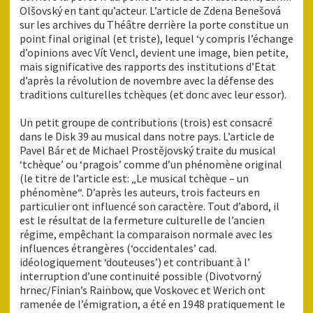
Olšovský en tant qu’acteur. L’article de Zdena Benešová
sur les archives du Théâtre derrière la porte constitue un
point final original (et triste), lequel ‘y compris l’échange
d’opinions avec Vít Vencl, devient une image, bien petite,
mais significative des rapports des institutions d’Etat
d’après la révolution de novembre avec la défense des
traditions culturelles tchèques (et donc avec leur essor).
Un petit groupe de contributions (trois) est consacré
dans le Disk 39 au musical dans notre pays. L’article de
Pavel Bár et de Michael Prostějovský traite du musical
‘tchèque’ ou ‘pragois’ comme d’un phénomène original
(le titre de l’article est: „Le musical tchèque – un
phénomène“. D’après les auteurs, trois facteurs en
particulier ont influencé son caractère. Tout d’abord, il
est le résultat de la fermeture culturelle de l’ancien
régime, empêchant la comparaison normale avec les
influences étrangères (‘occidentales’ cad.
idéologiquement ‘douteuses’) et contribuant à l’
interruption d’une continuité possible (Divotvorný
hrnec/Finian’s Rainbow, que Voskovec et Werich ont
ramenée de l’émigration, a été en 1948 pratiquement le