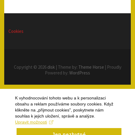
Cookies
Copyright © 2026
disk
| Theme by:
Theme Horse
| Proudly
Powered by:
WordPress
K vyhodnocování tohoto webu a k personalizaci
obsahu a reklam používáme soubory cookies. Když
klikněte na „přijmout cookies", poskytnete nám
souhlas k jejich uložení, správě a analýze.
Upravit možnosti
Jen nezbytné