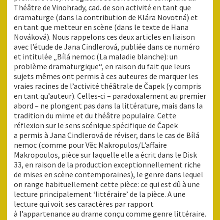
Théâtre de Vinohrady, cad. de son activité en tant que
dramaturge (dans la contribution de Klára Novotná) et
en tant que metteur en scène (dans le texte de Hana
Nováková). Nous rappelons ces deux articles en liaison
avec l’étude de Jana Cindlerová, publiée dans ce numéro
et intitulée „Bílá nemoc (La maladie blanche): un
problème dramaturgique“, en raison du fait que leurs
sujets mêmes ont permis à ces auteures de marquer les
vraies racines de l’activité théâtrale de Čapek (y compris
en tant qu’auteur). Celles‑ci – paradoxalement au premier
abord – ne plongent pas dans la littérature, mais dans la
tradition du mime et du théâtre populaire. Cette
réflexion sur le sens scénique spécifique de Čapek
a permis à Jana Cindlerová de réviser, dans le cas de Bílá
nemoc (comme pour Věc Makropulos/L’affaire
Makropoulos, pièce sur laquelle elle a écrit dans le Disk
33, en raison de la production exceptionnellement riche
de mises en scène contemporaines), le genre dans lequel
on range habituellement cette pièce: ce qui est dû à une
lecture principalement ‘littéraire’ de la pièce. A une
lecture qui voit ses caractères par rapport
à l’appartenance au drame conçu comme genre littéraire.