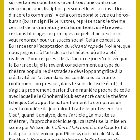
sûr certaines conditions (avant tout une confiance
réciproque, une discipline personnelle et la conviction
d’interêts communs). A cela correspond le type du héros-
buran (buran signifie le rustre), représentant le thème
central de la dramaturgie du Buranteatr: un être avec
certains blocages ou principes auquels il ne peut ni ne
veut renoncer pour un succès social. Cela a conduit le
Buranteatr à l’adaptation du
Misanthrope
de Molière, que
nous joignons à l’article sur le théâtre où elle a été
réalisée. Pour ce qui est de ‘la façon de jouer’cultivée par
le Buranteatr, elle revient consciemment au type du
théâtre populaire d’estrade se développant grâce à la
créativité de l’acteur dans les conditions du drame
(nullement, ou presque, dans le sens du texte écrit): il
s’agit à proprement parler d’une manière proche de celle
avec laquelle le Činoherní klub est entré dans le théâtre
tchèque. Cela appelle naturellement la comparaison
avec la manière de jouer dont traite le professeur Jan
Císař, quand il analyse, dans l’article ,,La mutité au
théâtre“, l’approche scénique qui caractérise la mise en
scène par Wilson de
L’affaire Makropoulos
de Čapek et de
l’adaptation scénique par Pitinský du texte de Milada
Součková
Monologue historique ou la Confession du