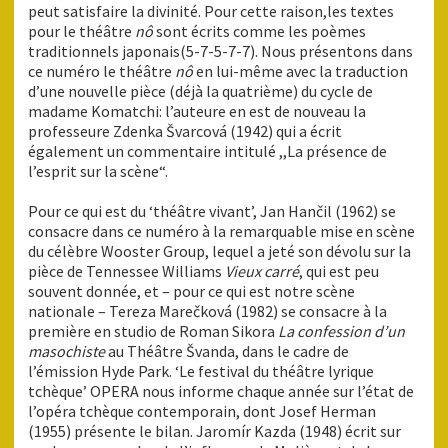
peut satisfaire la divinité. Pour cette raison,les textes
pour le théâtre
nô
sont écrits comme les poèmes
traditionnels japonais(5-7-5-7-7). Nous présentons dans
ce numéro le théâtre
nô
en lui-même avec la traduction
d’une nouvelle pièce (déjà la quatrième) du cycle de
madame Komatchi: l’auteure en est de nouveau la
professeure Zdenka Švarcová (1942) qui a écrit
également un commentaire intitulé ,,La présence de
l’esprit sur la scène“.
Pour ce qui est du ‘théâtre vivant’, Jan Hančil (1962) se
consacre dans ce numéro à la remarquable mise en scène
du célèbre Wooster Group, lequel a jeté son dévolu sur la
pièce de Tennessee Williams
Vieux carré
, qui est peu
souvent donnée, et – pour ce qui est notre scène
nationale – Tereza Marečková (1982) se consacre à la
première en studio de Roman Sikora
La confession d’un
masochiste
au Théâtre Švanda, dans le cadre de
l’émission Hyde Park. ‘Le festival du théâtre lyrique
tchèque’ OPERA nous informe chaque année sur l’état de
l’opéra tchèque contemporain, dont Josef Herman
(1955) présente le bilan. Jaromír Kazda (1948) écrit sur