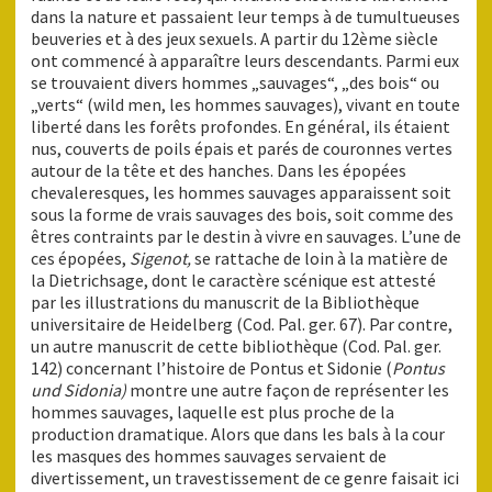
dans la nature et passaient leur temps à de tumultueuses
beuveries et à des jeux sexuels. A partir du 12ème siècle
ont commencé à apparaître leurs descendants. Parmi eux
se trouvaient divers hommes „sauvages“, „des bois“ ou
„verts“ (wild men, les hommes sauvages), vivant en toute
liberté dans les forêts profondes. En général, ils étaient
nus, couverts de poils épais et parés de couronnes vertes
autour de la tête et des hanches. Dans les épopées
chevaleresques, les hommes sauvages apparaissent soit
sous la forme de vrais sauvages des bois, soit comme des
êtres contraints par le destin à vivre en sauvages. L’une de
ces épopées,
Sigenot,
se rattache de loin à la matière de
la Dietrichsage, dont le caractère scénique est attesté
par les illustrations du manuscrit de la Bibliothèque
universitaire de Heidelberg (Cod. Pal. ger. 67). Par contre,
un autre manuscrit de cette bibliothèque (Cod. Pal. ger.
142) concernant l’histoire de Pontus et Sidonie (
Pontus
und Sidonia)
montre une autre façon de représenter les
hommes sauvages, laquelle est plus proche de la
production dramatique. Alors que dans les bals à la cour
les masques des hommes sauvages servaient de
divertissement, un travestissement de ce genre faisait ici