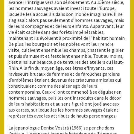
avancer l’intrigue vers son dénouement. Au 15ème siècle,
les hommes sauvages avaient investi toute l’Europe,
laquelle les a accueillis dans son monde imaginaire. Il ne
s’agissait alors pas seulement d’hommes sauvages, mais
de leurs compagnes et de leurs enfants. Auparavant, leur
vie était cachée dans des forêts impénétrables,
maintenant ils évoluent à proximité de l’ habitat humain.
De plus: les bourgeois et les nobles vont leur rendre
visite, cultivent ensemble les champs, chassent le gibier
et puis s’amusent et festoient ensemble. Tout au moins,
c’est ainsi sur beaucoup de tentures des ateliers du Haut-
Rhin. A la fin du moyen âge, ces êtres effrayants, ces
ravisseurs brutaux de femmes et de farouches gardiens
d’emblèmes étaient devenus des créatures amicales qui
constituaient comme des alter ego de leurs
contemporains. Ceux-ci ont commencé à se déguiser en
hommes sauvages, puis les ont introduits dans le décor
de leurs habitations et au sens figuré ont joué avec eux
aux cartes, sur lequelles les hommes sauvages étaient
représentés avec les attributs de hauts personnages.
La japanologue Denisa Vostrá (1966) se penche dans
l’article „Le concept japonais kotodama de ‘l’âme des