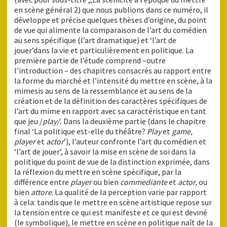
en scène général 2) que nous publions dans ce numéro, il
développe et précise quelques thèses d’origine, du point
de vue qui alimente la comparaison de l’art du comédien
au sens spécifique (l’art dramatique) et ‘l’art de
jouer’dans la vie et particulièrement en politique. La
première partie de l’étude comprend –outre
l’introduction – des chapitres consacrés au rapport entre
la forme du marché et l’intensité du mettre en scène, à la
mimesis au sens de la ressemblance et au sens de la
création et de la définition des caractères spécifiques de
l’art du mime en rapport avec sa caractéristique en tant
que jeu /
play/.
Dans la deuxième partie (dans le chapitre
final ‘La politique est-elle du théâtre?
Play
et
game,
player
et
actor
’), l’auteur confronte l’art du comédien et
‘l’art de jouer’, à savoir la mise en scène de soi dans la
politique du point de vue de la distinction exprimée, dans
la réflexion du mettre en scène spécifique, par la
différence entre
player
ou bien
commediante
et
actor,
ou
bien
attore
. La qualité de la perception varie par rapport
à cela: tandis que le mettre en scène artistique repose sur
la tension entre ce qui est manifeste et ce qui est deviné
(le symbolique), le mettre en scène en politique naît de la