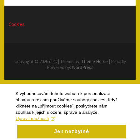
Cookies
Copyright © 2026
disk
| Theme by:
Theme Horse
| Proudly
Powered by:
WordPress
K vyhodnocování tohoto webu a k personalizaci
obsahu a reklam používáme soubory cookies. Když
klikněte na „přijmout cookies", poskytnete nám
souhlas k jejich uložení, správě a analýze.
Upravit možnosti
Jen nezbytné