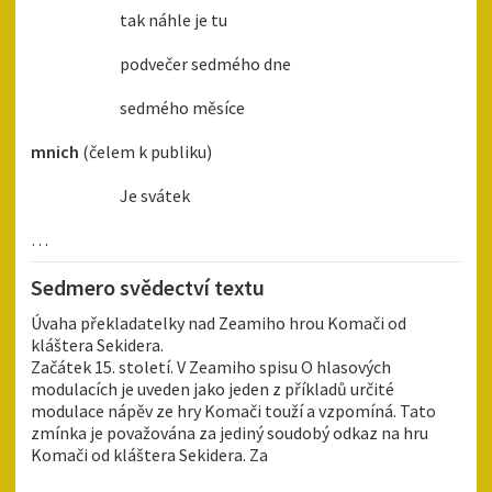
tak náhle je tu
podvečer sedmého dne
sedmého měsíce
mnich
(čelem k publiku)
Je svátek
…
Sedmero svědectví textu
Úvaha překladatelky nad Zeamiho hrou Komači od
kláštera Sekidera.
Začátek 15. století. V Zeamiho spisu O hlasových
modulacích je uveden jako jeden z příkladů určité
modulace nápěv ze hry Komači touží a vzpomíná. Tato
zmínka je považována za jediný soudobý odkaz na hru
Komači od kláštera Sekidera. Za