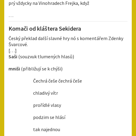
prý vždycky na Vinohradech Frejka, když
…
Komači od kláštera Sekidera
Český překlad další slavné hry nó s komentářem Zdenky
Švarcové.
[…]
Saši
(souzvuk tlumených hlasů)
mniši
(přibližují se k chýši)
Čechrá češe čechrá češe
chladivý vítr
prořídlé vlasy
podzim se hlásí
tak najednou