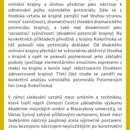
vnímání krajiny a úlohou představ jako nástroje k
odhalování jejího scénického potenciálu. Dále se z
hlediska vztahu ke krajině zamýšlí nad ‘druhou stranou
mince’ scéničnosti, dramatičností (hledání dramatického
potenciálu krajiny), a také nad divadelností jako
‘variantou’ scéničnosti (divadelní potenciál krajiny). Na
konkrétních příkladech převážně z krajiny Kokořínska se
též pokouší oba potenciály dokládat. Od diváckého
vnímání krajiny přechází ke scénickému aktérství člověka
v krajině a opět se pokouší pojmenovat jeho základní
podoby (počínaje elementárními emočními expresemi v
reakci na krajinu a konče např. rekultivacemi člověkem
zdevastované krajiny). Třetí část studie se zaměří na
konkrétní analýzu scénického potenciálu Polomených
hor (resp. Kokořínska).
V rámci sledování vztahů mezi uměním a technikou,
které tvoří náplň činnosti Centra základního výzkumu
Akademie múzických umění a Masarykovy univerzity, se
Václav Syrový zabývá píšťalovými varhanami, které mezi
hudebními nástroji zaujímají zcela výjimečné postavení.
Jsou bezesporu nástrojem nejsložitějším po konstrukční