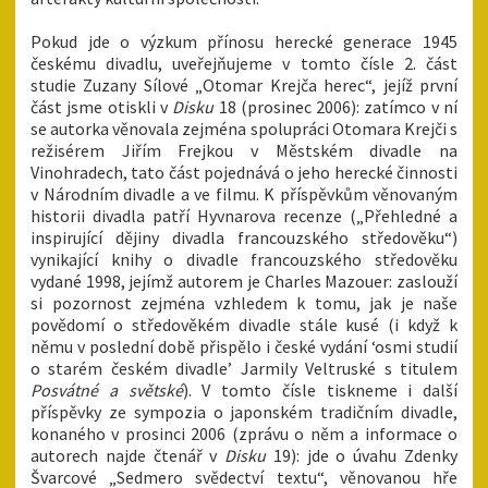
Pokud jde o výzkum přínosu herecké generace 1945
českému divadlu, uveřejňujeme v tomto čísle 2. část
studie Zuzany Sílové „Otomar Krejča herec“, jejíž první
část jsme otiskli v
Disku
18 (prosinec 2006): zatímco v ní
se autorka věnovala zejména spolupráci Otomara Krejči s
režisérem Jiřím Frejkou v Městském divadle na
Vinohradech, tato část pojednává o jeho herecké činnosti
v Národním divadle a ve filmu. K příspěvkům věnovaným
historii divadla patří Hyvnarova recenze („Přehledné a
inspirující dějiny divadla francouzského středověku“)
vynikající knihy o divadle francouzského středověku
vydané 1998, jejímž autorem je Charles Mazouer: zaslouží
si pozornost zejména vzhledem k tomu, jak je naše
povědomí o středověkém divadle stále kusé (i když k
němu v poslední době přispělo i české vydání ‘osmi studií
o starém českém divadle’ Jarmily Veltruské s titulem
Posvátné a světské
). V tomto čísle tiskneme i další
příspěvky ze sympozia o japonském tradičním divadle,
konaného v prosinci 2006 (zprávu o něm a informace o
autorech najde čtenář v
Disku
19): jde o úvahu Zdenky
Švarcové „Sedmero svědectví textu“, věnovanou hře