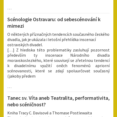
…
Scénologie Ostravaru: od sebescénování k
mimezi
O některých příznačných tendencích současného českého
divadla, jak je ukázala i letošní přehlídka inscenací
ostravských divadel.
[…] Z hlediska této problematiky zasluhují pozornost
především ty inscenace Národního divadla
moravskoslezkého, které souvisejí se zřetelnou tendencí
k divadelnímu využití oněch fenoménů apriorní
scénovanosti, které se zdají spoluurčovat současný
(jakoby předem
…
Tanec sv. Víta aneb Teatralita, performativita,
nebo scéničnost?
Kniha Tracy C. Davisové a Thomase Postlewaita