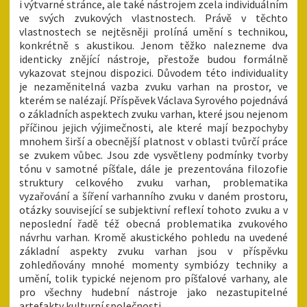
i výtvarné stránce, ale také nástrojem zcela individuálním
ve svých zvukových vlastnostech. Právě v těchto
vlastnostech se nejtěsněji prolíná umění s technikou,
konkrétně s akustikou. Jenom těžko nalezneme dva
identicky znějící nástroje, přestože budou formálně
vykazovat stejnou dispozici. Důvodem této individuality
je nezaměnitelná vazba zvuku varhan na prostor, ve
kterém se nalézají. Příspěvek Václava Syrového pojednává
o základních aspektech zvuku varhan, které jsou nejenom
příčinou jejich výjimečnosti, ale které mají bezpochyby
mnohem širší a obecnější platnost v oblasti tvůrčí práce
se zvukem vůbec. Jsou zde vysvětleny podmínky tvorby
tónu v samotné píšťale, dále je prezentována filozofie
struktury celkového zvuku varhan, problematika
vyzařování a šíření varhanního zvuku v daném prostoru,
otázky související se subjektivní reflexí tohoto zvuku a v
neposlední řadě též obecná problematika zvukového
návrhu varhan. Kromě akustického pohledu na uvedené
základní aspekty zvuku varhan jsou v příspěvku
zohledňovány mnohé momenty symbiózy techniky a
umění, tolik typické nejenom pro píšťalové varhany, ale
pro všechny hudební nástroje jako nezastupitelné
artefakty kulturní společnosti.