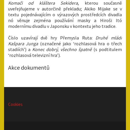
Komači od kláštera Sekidera
, kterou současně
uveřejňujeme v autorčině překladu; Akiko Mijake se v
textu pojednávajícím o výrazových prostředcích divadla
nó věnuje zejména používání masky a Hiroši Itó
modernímu divadlu v Japonsku v kontextu jeho tradice.
Číslo uzavírají dvě hry Přemysla Ruta:
Druhé mládí
Kašpara Junga
(označené jako ‘rozhlasová hra o třech
stadiích’) a
Konec dobrý, všechno špatně
(s podtitulem
‘rozhlasová televizní hra’).
Akce dokumentů
Cookies