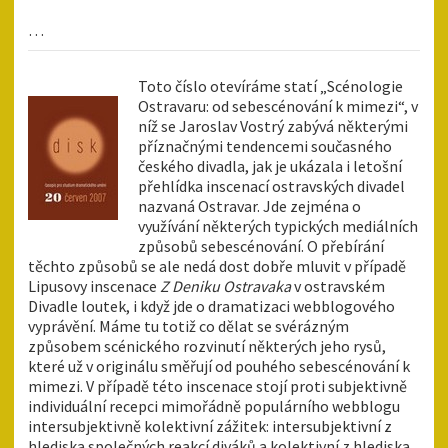
…
Toto číslo otevíráme statí „Scénologie
Ostravaru: od sebescénování k mimezi“, v
níž se Jaroslav Vostrý zabývá některými
příznačnými tendencemi současného
českého divadla, jak je ukázala i letošní
přehlídka inscenací ostravských divadel
nazvaná Ostravar. Jde zejména o
využívání některých typických mediálních
způsobů sebescénování. O přebírání
těchto způsobů se ale nedá dost dobře mluvit v případě
Lipusovy inscenace
Z Deniku Ostravaka
v ostravském
Divadle loutek, i když jde o dramatizaci webblogového
vyprávění. Máme tu totiž co dělat se svérázným
způsobem scénického rozvinutí některých jeho rysů,
které už v originálu směřují od pouhého sebescénování k
mimezi. V případě této inscenace stojí proti subjektivně
individuální recepci mimořádně populárního webblogu
intersubjektivně kolektivní zážitek: intersubjektivní z
hlediska společných reakcí diváků a kolektivní z hlediska