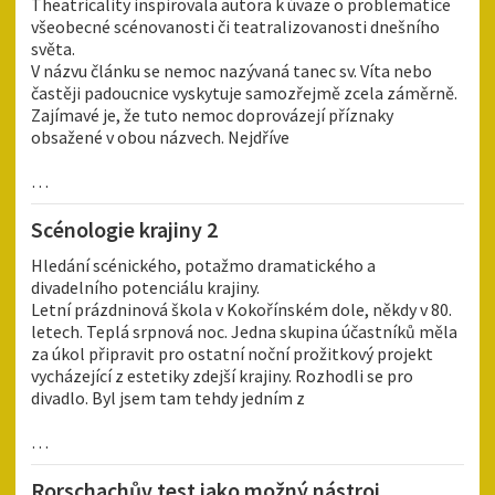
Theatricality inspirovala autora k úvaze o problematice
všeobecné scénovanosti či teatralizovanosti dnešního
světa.
V názvu článku se nemoc nazývaná tanec sv. Víta nebo
častěji padoucnice vyskytuje samozřejmě zcela záměrně.
Zajímavé je, že tuto nemoc doprovázejí příznaky
obsažené v obou názvech. Nejdříve
…
Scénologie krajiny 2
Hledání scénického, potažmo dramatického a
divadelního potenciálu krajiny.
Letní prázdninová škola v Kokořínském dole, někdy v 80.
letech. Teplá srpnová noc. Jedna skupina účastníků měla
za úkol připravit pro ostatní noční prožitkový projekt
vycházející z estetiky zdejší krajiny. Rozhodli se pro
divadlo. Byl jsem tam tehdy jedním z
…
Rorschachův test jako možný nástroj