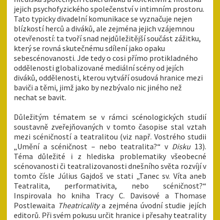
jejich psychofyzického společenství v intimním prostoru.
Tato typicky divadelní komunikace se vyznačuje nejen
blízkostí herců a diváků, ale zejména jejich vzájemnou
otevřeností: ta tvoří snad nejdůležitější součást zážitku,
který se rovná skutečnému sdílení jako opaku
sebescénovanosti. Jde tedy o cosi přímo protikladného
oddělenosti globalizované mediální scény od jejích
diváků, oddělenosti, kterou vytváří osudová hranice mezi
baviči a těmi, jimž jako by nezbývalo nic jiného než
nechat se bavit.
Důležitým tématem se v rámci scénologických studií
soustavně zveřejňovaných v tomto časopise stal vztah
mezi scéničností a teatralitou (viz např. Vostrého studii
„Umění a scéničnost – nebo teatralita?“ v
Disku
13).
Téma důležité i z hlediska problematiky všeobecné
scénovanosti či teatralizovanosti dnešního světa rozvíjí v
tomto čísle Július Gajdoš ve stati „Tanec sv. Víta aneb
Teatralita, performativita, nebo scéničnost?“
Inspirovala ho kniha Tracy C. Davisové a Thomase
Postlewaita
Theatricality
a zejména úvodní studie jejích
editorů. Při svém pokusu určit hranice i přesahy teatrality