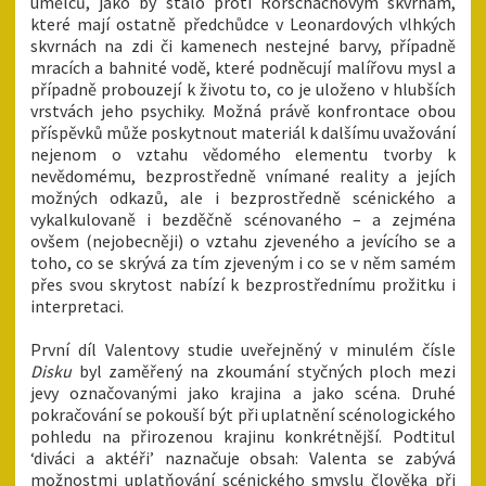
umělců, jako by stálo proti Rorschachovým skvrnám,
které mají ostatně předchůdce v Leonardových vlhkých
skvrnách na zdi či kamenech nestejné barvy, případně
mracích a bahnité vodě, které podněcují malířovu mysl a
případně probouzejí k životu to, co je uloženo v hlubších
vrstvách jeho psychiky. Možná právě konfrontace obou
příspěvků může poskytnout materiál k dalšímu uvažování
nejenom o vztahu vědomého elementu tvorby k
nevědomému, bezprostředně vnímané reality a jejích
možných odkazů, ale i bezprostředně scénického a
vykalkulovaně i bezděčně scénovaného – a zejména
ovšem (nejobecněji) o vztahu zjeveného a jevícího se a
toho, co se skrývá za tím zjeveným i co se v něm samém
přes svou skrytost nabízí k bezprostřednímu prožitku i
interpretaci.
První díl Valentovy studie uveřejněný v minulém čísle
Disku
byl zaměřený na zkoumání styčných ploch mezi
jevy označovanými jako krajina a jako scéna. Druhé
pokračování se pokouší být při uplatnění scénologického
pohledu na přirozenou krajinu konkrétnější. Podtitul
‘diváci a aktéři’ naznačuje obsah: Valenta se zabývá
možnostmi uplatňování scénického smyslu člověka při