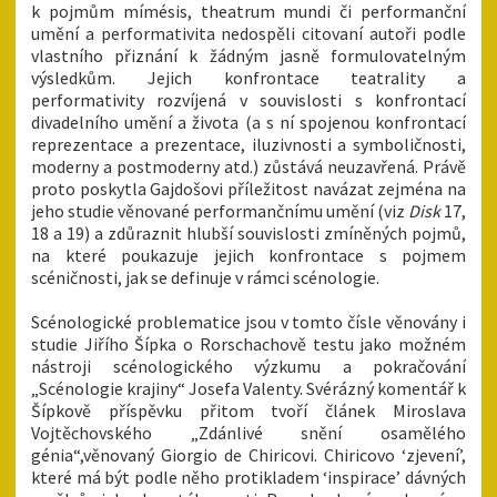
k pojmům mímésis, theatrum mundi či performanční
umění a performativita nedospěli citovaní autoři podle
vlastního přiznání k žádným jasně formulovatelným
výsledkům. Jejich konfrontace teatrality a
performativity rozvíjená v souvislosti s konfrontací
divadelního umění a života (a s ní spojenou konfrontací
reprezentace a prezentace, iluzivnosti a symboličnosti,
moderny a postmoderny atd.) zůstává neuzavřená. Právě
proto poskytla Gajdošovi příležitost navázat zejména na
jeho studie věnované performančnímu umění (viz
Disk
17,
18 a 19) a zdůraznit hlubší souvislosti zmíněných pojmů,
na které poukazuje jejich konfrontace s pojmem
scéničnosti, jak se definuje v rámci scénologie.
Scénologické problematice jsou v tomto čísle věnovány i
studie Jiřího Šípka o Rorschachově testu jako možném
nástroji scénologického výzkumu a pokračování
„Scénologie krajiny“ Josefa Valenty. Svérázný komentář k
Šípkově příspěvku přitom tvoří článek Miroslava
Vojtěchovského „Zdánlivé snění osamělého
génia“,věnovaný Giorgio de Chiricovi. Chiricovo ‘zjevení’,
které má být podle něho protikladem ‘inspirace’ dávných