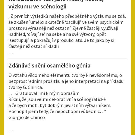
výzkumu ve scénologii
„Z prvních výsledků našeho předběžného výzkumu se zdá,
že zkušení umělci skutečně ‘oscilují’ ve svém psychickém
prostoru výrazněji než ostatní. Zjevně častěji využívají
nadhled, ‘dívají se’ na sebe a na své výtvory, opět
‘sestupují’ a pokračují v produkci atd. Je to jako by si
častěji než ostatní kladli
…
Zdánlivé snění osamělého génia
O vztahu vědomého elementu tvorby k nevědomému, o
bezprostředním prožitku a jeho interpretaci na příkladu
tvorby G. Chirica.
„…Gratulovali mi k mým obrazům.
Říkali, že jsou velmi dekorativní a scénografické
a že bych mohl být dobrým jevištním výtvarníkem.
Pochopil jsem tedy, že nepochopili vůbec nic…“
Giorgio de Chirico
…