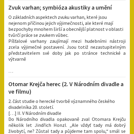
Zvuk varhan; symbióza akustiky a umění
O základních aspektech zvuku varhan, které jsou
nejenom příčinou jejich výjimečnosti, ale které mají
bezpochyby mnohem širší a obecnější platnost v oblasti
tvůrčí práce se zvukem vůbec.
Píšťalové varhany zaujímají mezi hudebními nástroji
zcela výjimečné postavení. Jsou totiž nezastupitelným
představitelem své doby jak po stránce technické a
výtvarně
…
Otomar Krejča herec (2. V Národním divadle a
ve filmu)
2. část studie o herecké tvorbě významného českého
divadelníka 20. století.
[…] II. V Národním divadle
Do Národního divadla opakovaně zval Otomara Krejču
několik let Jindřich Honzl. „Ale vždyť tady má dobrý
živobytí, ne? Zůstal tady a půjdeme tam spolu,“ smál se