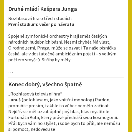
Druhé mládí Kašpara Junga
Rozhlasová hra o třech stadiích.
První stadium: večer po návratu
Spojené symfonické orchestry hrají směs českých
národních hudebních básní. Nesmí chybět Má vlast,
O rodné zemi, Praga, může se ozvat i Ta naše písnička
česká, ale v dostatečně ambiciózním pojetí – s velkým
počtem smyčců. Střihy by měly
…
Konec dobrý, všechno špatně
„Rozhlasová televizní hra“
Januš
(polohlasem, jako vnitřní monolog) Pardon,
promiňte prosím, takhle to vůbec nemělo začínat.
Nejdřív se měl ozvat úplně jiný hlas, hlas myslitele
Fortunáta Aufa, který právě přednáší svou kosmogonii.
Přál bych vám ho slyšet, i sobě bych to přál, ale nemůžu
si pomoct, nedovedu se