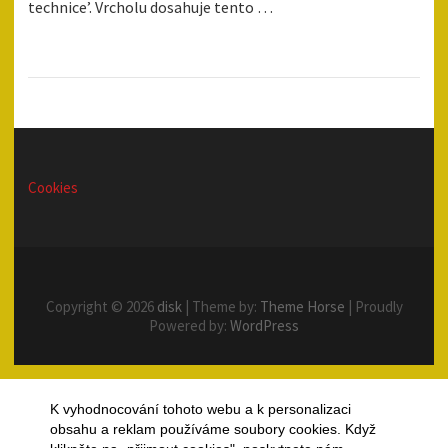
technice’. Vrcholu dosahuje tento …
Cookies
Copyright © 2026
disk
| Theme by:
Theme Horse
| Proudly
Powered by:
WordPress
K vyhodnocování tohoto webu a k personalizaci
obsahu a reklam používáme soubory cookies. Když