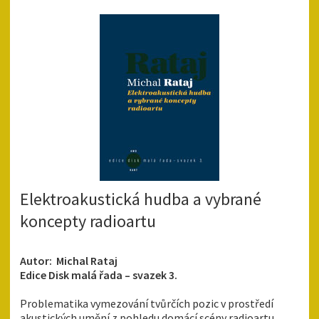
Elektroakustická hudba a vybrané
koncepty radioartu
Autor: Michal Rataj
Edice Disk malá řada – svazek 3.
Problematika vymezování tvůrčích pozic v prostředí
akustických umění z pohledu domácí scény radioartu.