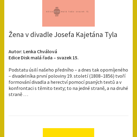
Žena v divadle Josefa Kajetána Tyla
Autor: Lenka Chválová
Edice Disk malá řada – svazek 15.
Podstatu úsilí našeho předního – a dnes tak opomíjeného
– divadelníka první poloviny 19. století (1808–1856) tvoří
formování divadla a herectví pomocí psaných textů a v
konfrontaci s těmito texty; to na jedné straně, a na druhé
straně …