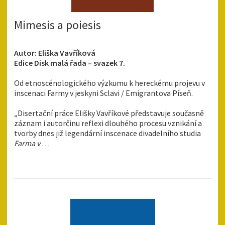
Mimesis a poiesis
Autor: Eliška Vavříková
Edice Disk malá řada – svazek 7.
Od etnoscénologického výzkumu k hereckému projevu v
inscenaci Farmy v jeskyni Sclavi / Emigrantova Píseň.
„Disertační práce Elišky Vavříkové představuje současně
záznam i autorčinu reflexi dlouhého procesu vznikání a
tvorby dnes již legendární inscenace divadelního studia
Farma v
…