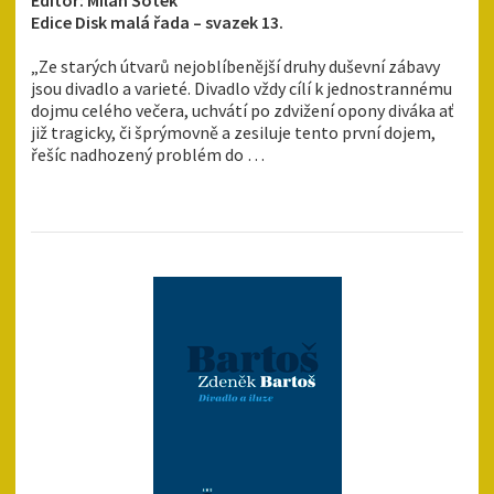
Editor: Milan Šotek
Edice Disk malá řada – svazek 13.
„Ze starých útvarů nejoblíbenější druhy duševní zábavy
jsou divadlo a varieté. Divadlo vždy cílí k jednostrannému
dojmu celého večera, uchvátí po zdvižení opony diváka ať
již tragicky, či šprýmovně a zesiluje tento první dojem,
řešíc nadhozený problém do …