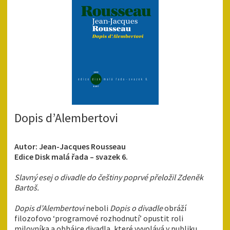
Dopis d’Alembertovi
Autor: Jean-Jacques Rousseau
Edice Disk malá řada – svazek 6.
Slavný esej o divadle do češtiny poprvé přeložil Zdeněk
Bartoš.
Dopis d’Alembertovi
neboli
Dopis o divadle
obráží
filozofovo ‘programové rozhodnutí’ opustit roli
milovníka a obhájce divadla, které vyvolává v publiku