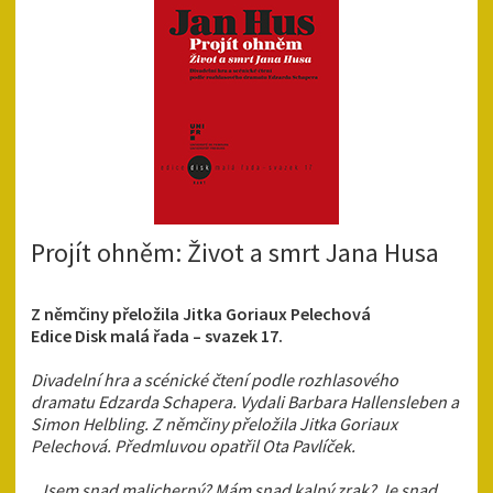
Projít ohněm: Život a smrt Jana Husa
Z němčiny přeložila Jitka Goriaux Pelechová
Edice Disk malá řada – svazek 17.
Divadelní hra a scénické čtení podle rozhlasového
dramatu Edzarda Schapera. Vydali Barbara Hallensleben a
Simon Helbling. Z němčiny přeložila Jitka Goriaux
Pelechová. Předmluvou opatřil Ota Pavlíček.
„Jsem snad malicherný? Mám snad kalný zrak? Je snad
…