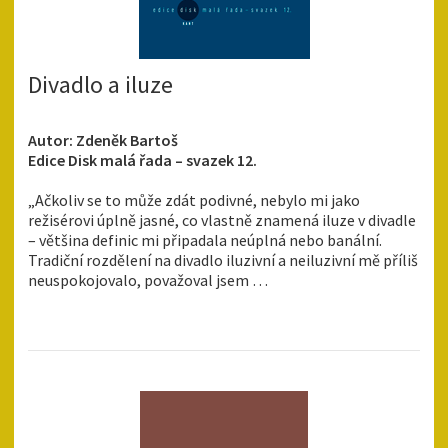
Divadlo a iluze
Autor: Zdeněk Bartoš
Edice Disk malá řada – svazek 12.
„Ačkoliv se to může zdát podivné, nebylo mi jako
režisérovi úplně jasné, co vlastně znamená iluze v divadle
– většina definic mi připadala neúplná nebo banální.
Tradiční rozdělení na divadlo iluzivní a neiluzivní mě příliš
neuspokojovalo, považoval jsem …