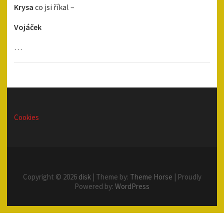
Krysa
co jsi říkal –
Vojáček
…
Cookies
Copyright © 2026
disk
| Theme by:
Theme Horse
| Proudly
Powered by:
WordPress