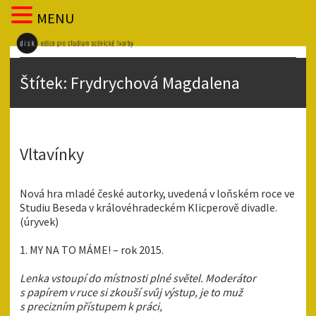
MENU
Štítek:
Frydrychová Magdalena
Vltavínky
Nová hra mladé české autorky, uvedená v loňském roce ve
Studiu Beseda v královéhradeckém Klicperově divadle.
(úryvek)
1. MY NA TO MÁME! – rok 2015.
Lenka vstoupí do místnosti plné světel. Moderátor
s papírem v ruce si zkouší svůj výstup, je to muž
s precizním přístupem k práci,