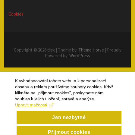
Cookies
Copyright © 2026
disk
| Theme by:
Theme Horse
| Proudly
Powered by:
WordPress
K vyhodnocování tohoto webu a k personalizaci
obsahu a reklam používáme soubory cookies. Když
klikněte na „přijmout cookies", poskytnete nám
souhlas k jejich uložení, správě a analýze.
Upravit možnosti
Jen nezbytné
Přijmout cookies