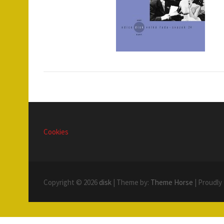
Cookies
Copyright © 2026
disk
| Theme by:
Theme Horse
| Proudly