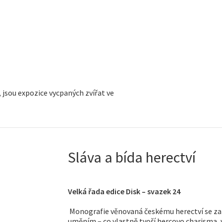
, jsou expozice vycpaných zvířat ve
Sláva a bída herectví
Velká řada edice Disk – svazek 24
Monografie věnovaná českému herectví se za
uměním – co vlastně tvoří hercovo charisma,