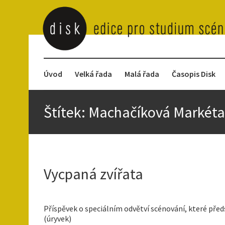
Úvod
Velká řada
Malá řada
Časopis Disk
Štítek:
Machačíková Markéta
Vycpaná zvířata
Příspěvek o speciálním odvětví scénování, které předs
(úryvek)