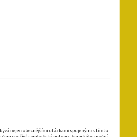
bývá nejen obecnějšími otázkami spojenými s tímto
 v čem spočívá symbolická potence hereckého umění,