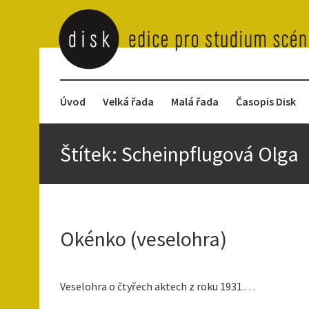
Úvod
Velká řada
Malá řada
Časopis Disk
Štítek:
Scheinpflugová Olga
Okénko (veselohra)
Veselohra o čtyřech aktech z roku 1931.…