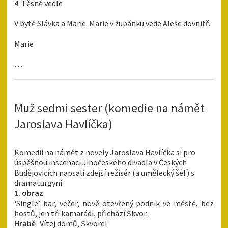
4. Těsně vedle
V bytě Slávka a Marie. Marie v župánku vede Aleše dovnitř.
Marie
…
Muž sedmi sester (komedie na námět
Jaroslava Havlíčka)
Komedii na námět z novely Jaroslava Havlíčka si pro
úspěšnou inscenaci Jihočeského divadla v Českých
Budějovicích napsali zdejší režisér (a umělecký šéf) s
dramaturgyní.
1. obraz
‘Single’ bar, večer, nově otevřený podnik ve městě, bez
hostů, jen tři kamarádi, přichází Škvor.
Hrabě
Vítej domů, Škvore!