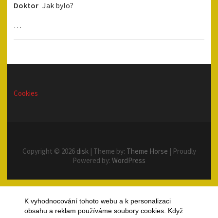
Doktor
Jak bylo?
…
Cookies
Copyright © 2026
disk
| Theme by:
Theme Horse
| Proudly
Powered by:
WordPress
K vyhodnocování tohoto webu a k personalizaci
obsahu a reklam používáme soubory cookies. Když