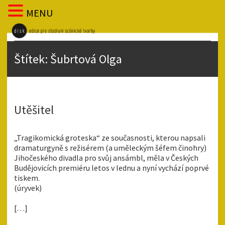
MENU
Štítek:
Šubrtová Olga
Utěšitel
„Tragikomická groteska“ ze současnosti, kterou napsali
dramaturgyně s režisérem (a uměleckým šéfem činohry)
Jihočeského divadla pro svůj ansámbl, měla v Českých
Budějovicích premiéru letos v lednu a nyní vychází poprvé
tiskem.
(úryvek)
[…]