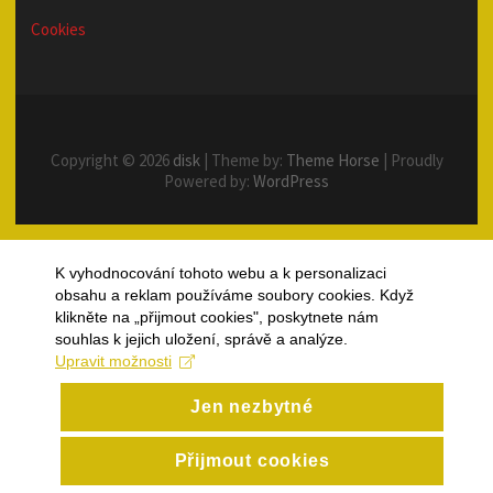
Cookies
Copyright © 2026
disk
| Theme by:
Theme Horse
| Proudly
Powered by:
WordPress
K vyhodnocování tohoto webu a k personalizaci
obsahu a reklam používáme soubory cookies. Když
klikněte na „přijmout cookies", poskytnete nám
souhlas k jejich uložení, správě a analýze.
Upravit možnosti
Jen nezbytné
Přijmout cookies