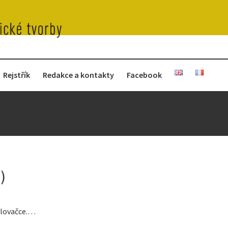
Rejstřík
Redakce a kontakty
Facebook
)
idlovačce.…