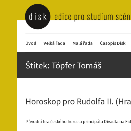
Úvod
Velká řada
Malá řada
Časopis Disk
Štítek:
Töpfer Tomáš
Horoskop pro Rudolfa II. (Hra
Původní hra českého herce a principála Divadla na F