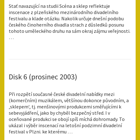
Stať navazující na studii Scéna a sklep reflektuje
inscenace z plzeňského mezinárodního divadelního
festivalu a klade otázku. Nakolik určuje dnešní podobu
českého činoherního divadla strach z důsledků posunu
tohoto uměleckého druhu na sám okraj zájmu veřejnosti.
…
Disk 6 (prosinec 2003)
Při rozpětí současné české divadelní nabídky mezi
(komerčním) muzikálem, většínou dokonce původním, a
‚sklepem‘, tj. menšinovými produkcemi směřujícími k
sebevyjádření, jako by chyběl bezpečný střed. I v
oceňované produkci se obojí spíš míchá dohromady. To
ukázal i výběr inscenací na letošní podzimní divadelní
festival v Plzni. ke kterému …