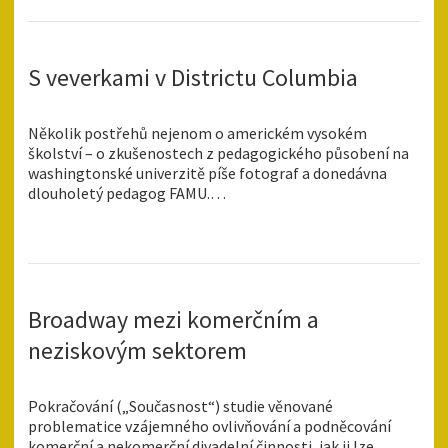
S veverkami v Districtu Columbia
Několik postřehů nejenom o americkém vysokém
školství – o zkušenostech z pedagogického působení na
washingtonské univerzitě píše fotograf a donedávna
dlouholetý pedagog FAMU.…
Broadway mezi komerčním a
neziskovým sektorem
Pokračování („Současnost“) studie věnované
problematice vzájemného ovlivňování a podněcování
komerční a nekomerční divadelní činnosti, jak ji lze