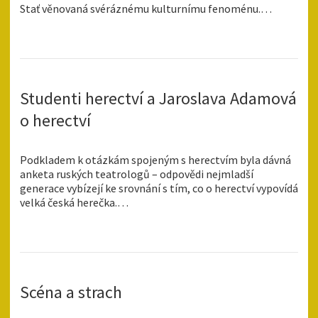
Stať věnovaná svéráznému kulturnímu fenoménu.…
Studenti herectví a Jaroslava Adamová
o herectví
Podkladem k otázkám spojeným s herectvím byla dávná
anketa ruských teatrologů – odpovědi nejmladší
generace vybízejí ke srovnání s tím, co o herectví vypovídá
velká česká herečka.…
Scéna a strach