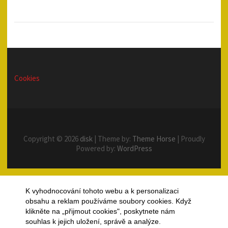
Cookies
Copyright © 2026
disk
| Theme by:
Theme Horse
| Proudly
Powered by:
WordPress
K vyhodnocování tohoto webu a k personalizaci
obsahu a reklam používáme soubory cookies. Když
klikněte na „přijmout cookies", poskytnete nám
souhlas k jejich uložení, správě a analýze.