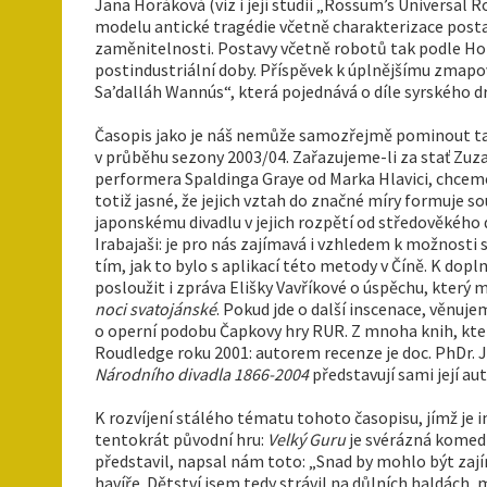
Jana Horáková (viz i její studii „Rossum’s Universal Ro
modelu antické tragédie včetně charakterizace pos
zaměnitelnosti. Postavy včetně robotů tak podle Horá
postindustriální doby. Příspěvek k úplnějšímu zmapo
Sa’dalláh Wannús“, která pojednává o díle syrského dr
Časopis jako je náš nemůže samozřejmě pominout tak p
v průběhu sezony 2003/04. Zařazujeme-li za stať Z
performera Spaldinga Graye od Marka Hlavici, chceme t
totiž jasné, že jejich vztah do značné míry formuj
japonskému divadlu v jejich rozpětí od středověkého
Irabajaši: je pro nás zajímavá i vzhledem k možnosti
tím, jak to bylo s aplikací této metody v Číně. K d
posloužit i zpráva Elišky Vavříkové o úspěchu, kter
noci svatojánské
. Pokud jde o další inscenace, věnu
o operní podobu Čapkovy hry RUR. Z mnoha knih, kter
Roudledge roku 2001: autorem recenze je doc. PhDr. J
Národního divadla 1866-2004
představují sami její a
K rozvíjení stálého tématu tohoto časopisu, jímž je 
tentokrát původní hru:
Velký Guru
je svérázná komedi
představil, napsal nám toto: „Snad by mohlo být zajím
havíře. Dětství jsem tedy strávil na důlních haldách, 