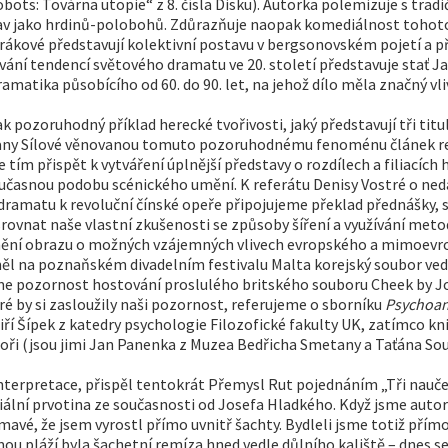
bots: Továrna utopie“ z 8. čísla Disku). Autorka polemizuje s tradičn
tav jako hrdinů-polobohů. Zdůrazňuje naopak komediálnost tohot
kové představují kolektivní postavu v bergsonovském pojetí a přis
vání tendencí světového dramatu ve 20. století představuje stať 
amatika působícího od 60. do 90. let, na jehož dílo měla značný vl
ozoruhodný příklad herecké tvořivosti, jaký představují tři titu
uzany Sílové věnovanou tomuto pozoruhodnému fenoménu článek r
ím přispět k vytváření úplnější představy o rozdílech a filiacích 
e současnou podobu scénického umění. K referátu Denisy Vostré 
 dramatu k revoluční čínské opeře připojujeme překlad přednášky,
 srovnat naše vlastní zkušenosti se způsoby šíření a využívání me
oplnění obrazu o možných vzájemných vlivech evropského a mimoevr
ý měl na poznaňském divadelním festivalu Malta korejský soubor 
jeme pozornost hostování proslulého britského souboru Cheek by J
é by si zasloužily naši pozornost, referujeme o sborníku
Psychoan
iří Šípek z katedry psychologie Filozofické fakulty UK, zatímco k
utoři (jsou jimi Jan Panenka z Muzea Bedřicha Smetany a Taťána Sou
interpretace, přispěl tentokrát Přemysl Rut pojednáním „Tři naučen
ální prvotina ze současnosti od Josefa Hladkého. Když jsme autora,
avé, že jsem vyrostl přímo uvnitř šachty. Bydleli jsme totiž přímo
mou pláží byla šachetní remíza hned vedle důlního kaliště – dnes se 