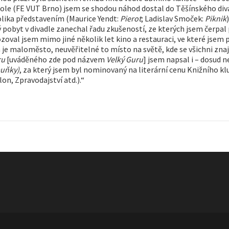
ole (FE VUT Brno) jsem se shodou náhod dostal do Těšínského divad
lika představením (Maurice Yendt:
Pierot
; Ladislav Smoček:
Piknik
obyt v divadle zanechal řadu zkušeností, ze kterých jsem čerpal p
val jsem mimo jiné několik let kino a restauraci, ve které jsem p
e maloměsto, neuvěřitelné to místo na světě, kde se všichni znají, 
ru
[uváděného zde pod názvem
Velký Guru
] jsem napsal i – dosud
buňky)
, za který jsem byl nominovaný na literární cenu Knižního 
on, Zpravodajství atd.).“