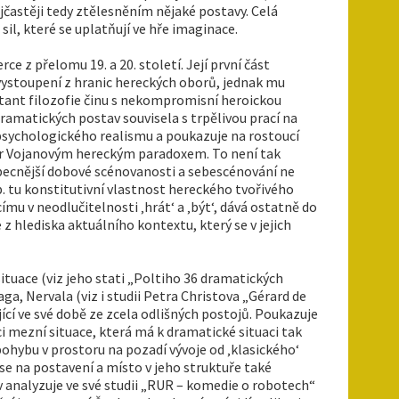
jčastěji tedy ztělesněním nějaké postavy. Celá
l, které se uplatňují ve hře imaginace.
 z přelomu 19. a 20. století. Její první část
vystoupení z hranic hereckých oborů, jednak mu
tant filozofie činu s nekompromisní heroickou
amatických postav souvisela s trpělivou prací na
 psychologického realismu a poukazuje na rostoucí
vnar Vojanovým hereckým paradoxem. To není tak
obecnější dobové scénovanosti a sebescénování ne
. tu konstitutivní vlastnost hereckého tvořivého
ímu v neodlučitelnosti ‚hrát‘ a ‚být‘, dává ostatně do
z hlediska aktuálního kontextu, který se v jejich
ituace (viz jeho stati „Poltiho 36 dramatických
aga, Nervala (viz i studii Petra Christova „Gérard de
jící ve své době ze zcela odlišných postojů. Poukazuje
ci mezní situace, která má k dramatické situaci tak
pohybu v prostoru na pozadí vývoje od ‚klasického‘
se na postavení a místo v jeho struktuře také
av analyzuje ve své studii „RUR – komedie o robotech“