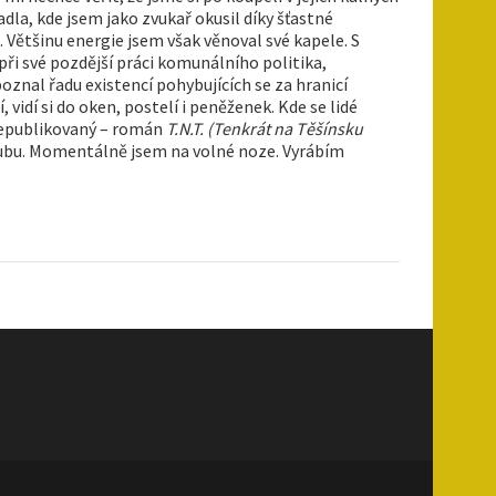
la, kde jsem jako zvukař okusil díky šťastné
). Většinu energie jsem však věnoval své kapele. S
ři své pozdější práci komunálního politika,
oznal řadu existencí pohybujících se za hranicí
vidí si do oken, postelí i peněženek. Kde se lidé
 nepublikovaný – román
T.N.T. (Tenkrát na Těšínsku
klubu. Momentálně jsem na volné noze. Vyrábím