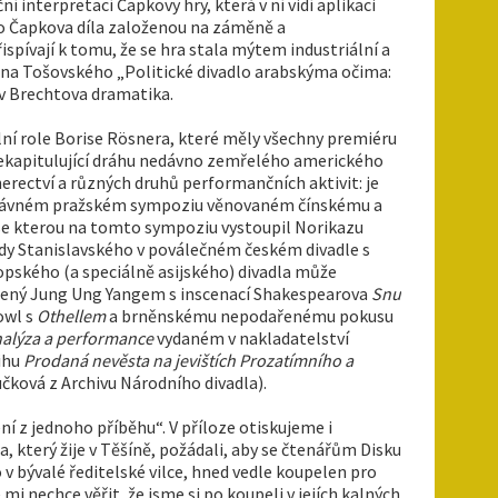
í interpretací Čapkovy hry, která v ní vidí aplikaci
o Čapkova díla založenou na záměně a
pívají k tomu, že se hra stala mýtem industriální a
Jana Tošovského „Politické divadlo arabskýma očima:
iv Brechtova dramatika.
lní role Borise Rösnera, které měly všechny premiéru
ekapitulující dráhu nedávno zemřelého amerického
herectví a různých druhů performančních aktivit: je
o nedávném pražském sympoziu věnovaném čínskému a
 se kterou na tomto sympoziu vystoupil Norikazu
tody Stanislavského v poválečném českém divadle s
opského (a speciálně asijského) divadla může
vedený Jung Ung Yangem s inscenací Shakespearova
Snu
owl s
Othellem
a brněnskému nepodařenému pokusu
alýza a performance
vydaném v nakladatelství
nihu
Prodaná nevěsta na jevištích Prozatímního a
čková z Archivu Národního divadla).
í z jednoho příběhu“. V příloze otiskujeme i
 který žije v Těšíně, požádali, aby se čtenářům Disku
 v bývalé ředitelské vilce, hned vedle koupelen pro
mi nechce věřit, že jsme si po koupeli v jejích kalných