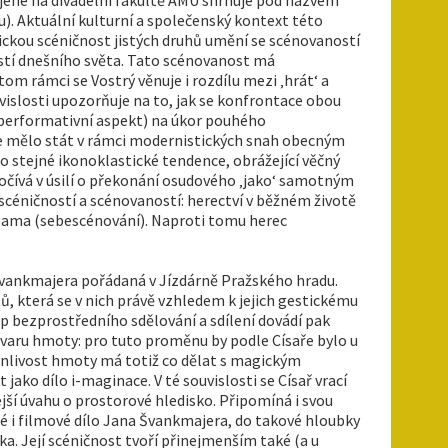
u). Aktuální kulturní a společenský kontext této
ickou scéničnost jistých druhů umění se scénovaností
ostí dnešního světa. Tato scénovanost má
 tom rámci se Vostrý věnuje i rozdílu mezi ‚hrát‘ a
uvislosti upozorňuje na to, jak se konfrontace obou
j. performativní aspekt) na úkor pouhého
se mělo stát v rámci modernistických snah obecným
 stejné ikonoklastické tendence, obrážející věčný
čívá v úsilí o překonání osudového ‚jako‘ samotným
 scéničností a scénovaností: herectví v běžném životě
e sama (sebescénování). Naproti tomu herec
Švankmajera pořádaná v Jízdárně Pražského hradu.
, která se v nich právě vzhledem k jejich gestickému
ip bezprostředního sdělování a sdílení dovádí pak
tvaru hmoty: pro tuto proměnu by podle Císaře bylo u
nlivost hmoty má totiž co dělat s magickým
jako dílo i-maginace. V té souvislosti se Císař vrací
jší úvahu o prostorové hledisko. Připomíná i svou
rné i filmové dílo Jana Švankmajera, do takové hloubky
ka. Její scéničnost tvoří přinejmenším také (a u