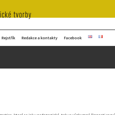
Rejstřík
Redakce a kontakty
Facebook
matice, která se jak v pedagogické, tak ve výzkumné činnosti rozv