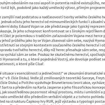
uhým odvoláním na cosi aspoň in potentia reálně existujícího, ne
otiž být, podobně jako každý umělecký výtvor, přímým projevem si
 zamýšlí nad podstatou a nadčasovostí tvorby velkého českého herce
 jednak očistu jeho herectví od mimouměleckých funkcí i zásadní 
rní doby. Eduard Vojan se zde představuje jako typický reprezen
kazuje, že jeho schopnost konfrontovat se s širokým rejstříkem dr
řetí část je polemikou s tradičním zařazováním Vojana mezi herce
s, v jehož průběhu jako by se Vojan zbavoval sám sebe, nazývá Hy
: střetnutí se stejným kontextem současného českého herectví i 
ravdu tvořivého herectví, díky níž herec přesahuje sám sebe, resp
lova vychází sám ze sebe. Poukaz ke skutečnému herectví, spočívajíc
Hyvnarově a tu, o které pojednává Vostrý, ale dovoluje podívat se 
tivnosti, o které píše Císař.
é situace v esenciálnosti a jedinečnosti“ ve zkoumání dramatické s
tu“ v 9. čísle Disku). Vedle již zmiňovaných teoretiků Sarceye, Freyt
čísle Disku) a Poltiho vyzdvihuje Brunetierovu teorii akce, vycháze
P. Sartra a především na Karla Jasperse a jeho filozofickou koncep
i, jak soustředěnou pozornost věnují prostoru, místu i umístění a 
ovalo umělecké dílo především verbální objekt a z tohoto pohledu 
hled na strukturu Čapkovy hry RUR, jejíž výstavbu a typologii post