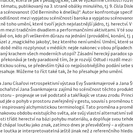
matu, publikovaný na 3. straně obálky minulého, tj. 9. čísla Disk
 a scénovanost (Od Berniniho k dnešku)“. Autor konfrontuje specif
í odlišnost mezi vypjatou scéničností baroka a vypjatou scénovan
 toho umění, které tvoří jejich nejvlastnější jádro, tj. herectví. V
ílem mezi tradičním divadlem a performančními aktivitami. V té so
rávě on, kdo při veškerém důrazu na jednání (provádění, konání, t
ázel z ‚magického jakoby‘, bez kterého není umění. Umění, které 
 době mělo rozplynout v médiích: nejde nakonec v obou případech o
aný krachem všech moderních utopií? Zásadní herecký paradox spo
překonává je tedy paradoxně tím, že je rozvíjí. Odtud i rozdíl mezi
politickou scénu, se především týká co nejpůsobivějšího podání seb
esahuje. Můžeme to říct také tak, že ho přesahuje jeho umění.
 Janu Císařovi retrospektivní výstava Evy Švankmajerové a Jana 
ochařství Jana Švankmajera: zajímá ho scéničnost těchto produktů
toru – projevuje ve své podstatě a takříkajíc ve stavu zrodu. Princ
ud jde o pohyb v prostoru zveřejněný v gestu, souvisí s proměnou 
 inspirovaný alchymistickou terminologií. Tato proměna a promě
ovou obdobu existujícího světa, ale svůj vlastní alternativní svět 
ti třídit herectví na bázi pohybu materiálu, a doplňuje svou tehde
 níž chápal loutku jako znak, zatímco dnes je přesvědčený – a výtva
 loutka je interpretovatelná ještě jinak než z referenčního hledis