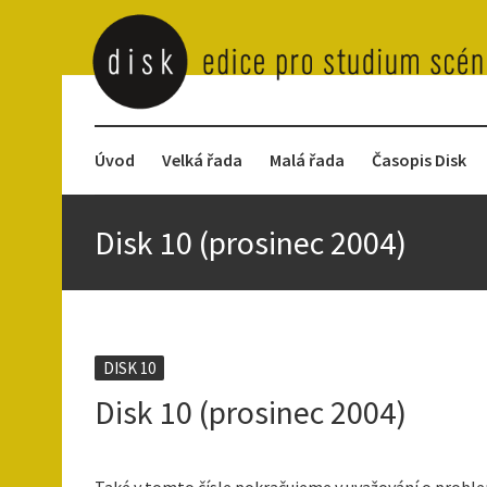
Úvod
Velká řada
Malá řada
Časopis Disk
Disk 10 (prosinec 2004)
DISK 10
Disk 10 (prosinec 2004)
Také v tomto čísle pokračujeme v uvažování o proble