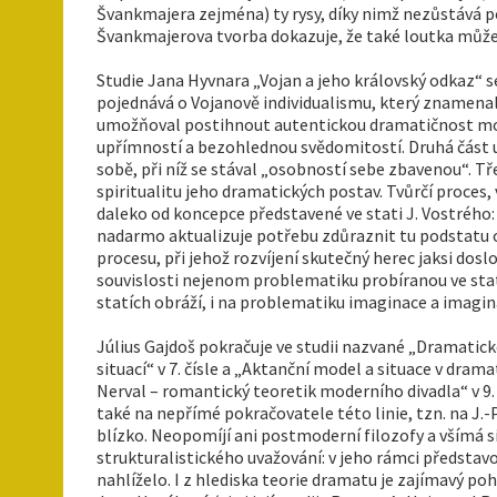
Švankmajera zejména) ty rysy, díky nimž nezůstává po
Švankmajerova tvorba dokazuje, že také loutka může t
Studie Jana Hyvnara „Vojan a jeho královský odkaz“ se
pojednává o Vojanově individualismu, který znamenal
umožňoval postihnout autentickou dramatičnost mode
upřímností a bezohlednou svědomitostí. Druhá část u
sobě, při níž se stával „osobností sebe zbavenou“. T
spiritualitu jeho dramatických postav. Tvůrčí proce
daleko od koncepce představené ve stati J. Vostrého
nadarmo aktualizuje potřebu zdůraznit tu podstatu op
procesu, při jehož rozvíjení skutečný herec jaksi dos
souvislosti nejenom problematiku probíranou ve stati 
statích obráží, i na problematiku imaginace a imagina
Július Gajdoš pokračuje ve studii nazvané „Dramatick
situací“ v 7. čísle a „Aktanční model a situace v drama
Nerval – romantický teoretik moderního divadla“ v 9. 
také na nepřímé pokračovatele této linie, tzn. na J.-
blízko. Neopomíjí ani postmoderní filozofy a všímá s
strukturalistického uvažování: v jeho rámci představ
nahlíželo. I z hlediska teorie dramatu je zajímavý po