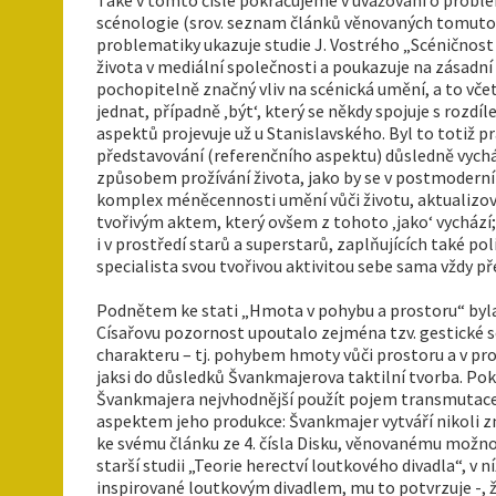
scénologie (srov. seznam článků věnovaných tomuto té
problematiky ukazuje studie J. Vostrého „Scéničnost
života v mediální společnosti a poukazuje na zásadn
pochopitelně značný vliv na scénická umění, a to včetně
jednat, případně ‚být‘, který se někdy spojuje s rozd
aspektů projevuje už u Stanislavského. Byl to totiž p
představování (referenčního aspektu) důsledně vych
způsobem prožívání života, jako by se v postmoderní
komplex méněcennosti umění vůči životu, aktualizov
tvořivým aktem, který ovšem z tohoto ‚jako‘ vychází; 
i v prostředí starů a superstarů, zaplňujících také 
specialista svou tvořivou aktivitou sebe sama vždy př
Podnětem ke stati „Hmota v pohybu a prostoru“ byla
Císařovu pozornost upoutalo zejména tzv. gestické s
charakteru – tj. pohybem hmoty vůči prostoru a v pros
jaksi do důsledků Švankmajerova taktilní tvorba. Pok
Švankmajera nejvhodnější použít pojem transmutace
aspektem jeho produkce: Švankmajer vytváří nikoli znak
ke svému článku ze 4. čísla Disku, věnovanému možnos
starší studii „Teorie herectví loutkového divadla“, v
inspirované loutkovým divadlem, mu to potvrzuje -, že