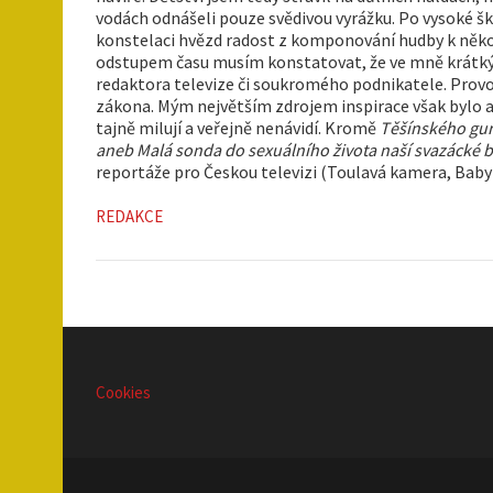
vodách odnášeli pouze svědivou vyrážku. Po vysoké šk
konstelaci hvězd radost z komponování hudby k něko
odstupem času musím konstatovat, že ve mně krátký p
redaktora televize či soukromého podnikatele. Provozo
zákona. Mým největším zdrojem inspirace však bylo a j
tajně milují a veřejně nenávidí. Kromě
Těšínského gu
aneb Malá sonda do sexuálního života naší svazácké 
reportáže pro Českou televizi (Toulavá kamera, Babyl
REDAKCE
Cookies