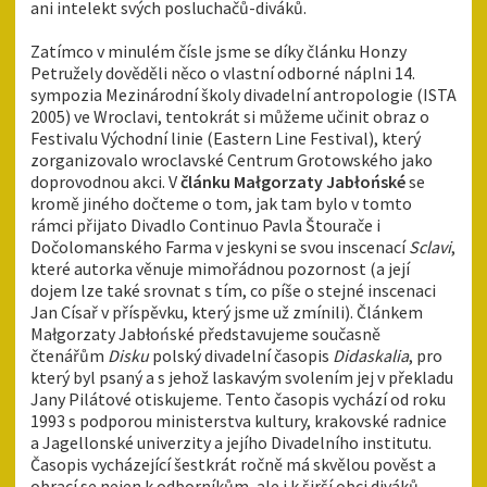
ani intelekt svých posluchačů-diváků.
Zatímco v minulém čísle jsme se díky článku Honzy
Petružely dověděli něco o vlastní odborné náplni 14.
sympozia Mezinárodní školy divadelní antropologie (ISTA
2005) ve Wroclavi, tentokrát si můžeme učinit obraz o
Festivalu Východní linie (Eastern Line Festival), který
zorganizovalo wroclavské Centrum Grotowského jako
doprovodnou akci. V
článku Małgorzaty Jabłońské
se
kromě jiného dočteme o tom, jak tam bylo v tomto
rámci přijato Divadlo Continuo Pavla Štourače i
Dočolomanského Farma v jeskyni se svou inscenací
Sclavi
,
které autorka věnuje mimořádnou pozornost (a její
dojem lze také srovnat s tím, co píše o stejné inscenaci
Jan Císař v příspěvku, který jsme už zmínili). Článkem
Małgorzaty Jabłońské představujeme současně
čtenářům
Disku
polský divadelní časopis
Didaskalia
, pro
který byl psaný a s jehož laskavým svolením jej v překladu
Jany Pilátové otiskujeme. Tento časopis vychází od roku
1993 s podporou ministerstva kultury, krakovské radnice
a Jagellonské univerzity a jejího Divadelního institutu.
Časopis vycházející šestkrát ročně má skvělou pověst a
obrací se nejen k odborníkům, ale i k širší obci diváků.