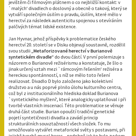
jevištěm či filmovým plátnem o co nejbližší kontakt: v
`malých‘ divadlech o doslovný a obecně o takový, který se
vytváří společným úsilím o pravdu, úsilím, které mělo v
herectví za následek autenticitu spojenou s otevíráním
palčivých témat lidské existence.
Jan Hyvnar, jehož příspěvky k problematice českého
herectví 20. století se v Disku objevují soustavně, rozdělil
svou studii „
Metaforizované herectví v Burianově
syntetickém divadle
“ do dvou částí. V první polemizuje s
názorem o Burianově režisérismu a konstatuje, že šlo o
jinak určený vztah mezi `rámcovým řešením‘ režiséra a
hereckou spontánností, s níž se mělo toto řešení
realizovat. Divadlo D bylo založeno jako kolektivní
družstvo a u nás poprvé plnilo úlohu kulturního centra,
což byl z institucionálního hlediska doklad Burianova
`syntetického myšlení‘, které analogicky uplatňoval i při
tvorbě vlastních inscenací. Této problematice se věnuje
druhá část studie. Burian opouští tradiční genetické
pojetí syntetičnosti divadla a zavádí princip
strukturálních souvztažností všech složek. To mu
umožňovalo vytvářet metaforické světy s postavami, při
jejichž tvorbě musel herec – podobně jak to bylo zvykem