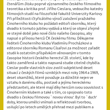
čtenářům
Disku
poprvé významného českého filmového
teoretika a kritika prof. Jiřího Cieslara, vedoucího katedry
filmových studií na filozofické fakultě Univerzity Karlovy.
Při příležitosti čtyřicátého výročí založení pražského
Činoherního klubu ho požádali editoři sborníku, který
divadlo k tomuto jubileu vydává a který se objeví zřejmě
ve stejné době jako nové číslo našeho časopisu, aby
napsal o přínosu herců ČK českému filmu. Děkujeme
řediteli Činoherního klubu Vladimíru Procházkovi a
editorovi sborníku Romanu Císařovi za možnost zařadit
studii k ostatním příspěvkům věnovaným v tomto
časopise historii českého herectví 20. století, kde by
takto zaměřená a takto napsaná studie citelně chyběla.
Cieslar podle vlastních slov zvolil subjektivně deset
situací z českých filmů vzniklých mezi roky 1964 a 1969,
deset okamžiků, které považuje za důležité nejen ve
vztahu k danému dílu, postavě a jejímu hereckému
představiteli, ale které mají díky hercům svou souvislost s
Činoherním klubem a také s tím, co spojovalo toto
divadlo s českou filmovou `novou vlnou‘. Byl to `duch‘
doby, kterou umělci vnímali a reflektovali tvorbou,
usilující po letech umělých přehrad mezi publikem a