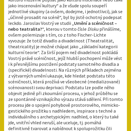
jako inscenování kultury“ a že všude spolu soupeří
jednotlivé skupiny (a ovšem, dodejme, i jednotlivci), jak se
„účinně prosadit na scéně“, byl by jistě ochotný podepsat
leckdo. Jaroslav Vostrý ve studii „
Umění a scéničnost –
nebo teatralita?
“, kterou v tomto čísle
Disku
přinášíme,
ovšem polemizuje s tím, co z toho Fischer-Lichte
vyvozuje: že totiž divadlo a divadelnost (Theatralität,
theatricality) je možné chápat jako „základní kategorii
kulturní teorie“. Za širší pojem než divadelnost pokládá
Vostrý právě scéničnost, jejíž hlubší pochopení může vést
i k přesnějšímu postižení podstaty samotného divadla a
(specifické) divadelnosti. Na různých příkladech zejména
z výtvarných umění ukazuje, kde hledat podstatu této
scéničnosti, která prožívá ve všeobecné (medializované)
scénovanosti svou deprivaci. Podstatu lze podle něho
objevit jedině při zkoumání procesu, v jehož průběhu se
ze spontánně vznikajícího výrazu stává sdělení. Při tomto
procesu jde o spojení pohybově prostorového, mimicko-
gestického prožitku s nadhledem, inspirace s techné a
individuálního s archetypickým: nadhled, o který tu také
jde, vnitřní vhled neruší, ale uceluje, tj. pomáhá
definitivně tvarovat a nabídnout k spoluprožitku čili