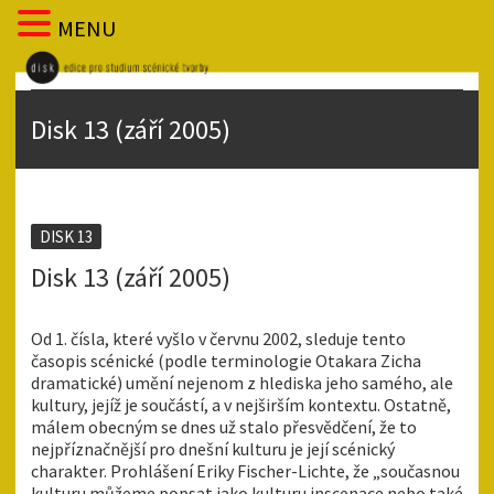
MENU
Disk 13 (září 2005)
DISK 13
Disk 13 (září 2005)
Od 1. čísla, které vyšlo v červnu 2002, sleduje tento
časopis scénické (podle terminologie Otakara Zicha
dramatické) umění nejenom z hlediska jeho samého, ale
kultury, jejíž je součástí, a v nejširším kontextu. Ostatně,
málem obecným se dnes už stalo přesvědčení, že to
nejpříznačnější pro dnešní kulturu je její scénický
charakter. Prohlášení Eriky Fischer-Lichte, že „současnou
kulturu můžeme popsat jako kulturu inscenace nebo také