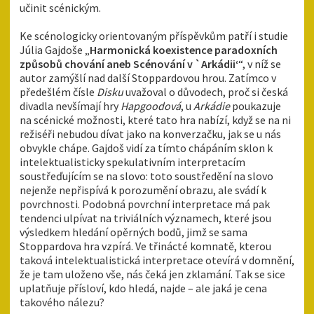
učinit scénickým.
Ke scénologicky orientovaným příspěvkům patří i studie
Júlia Gajdoše „
Harmoni
c
ká koexistence paradoxních
způsobů chování aneb Scénování v `Arkádii‘
“, v níž se
autor zamýšlí nad další Stoppardovou hrou. Zatímco v
předešlém čísle
Disku
uvažoval o důvodech, proč si česká
divadla nevšímají hry
Hapgoodová
, u
Arkádie
poukazuje
na scénické možnosti, které tato hra nabízí, když se na ni
režiséři nebudou dívat jako na konverzačku, jak se u nás
obvykle chápe. Gajdoš vidí za tímto chápáním sklon k
intelektualisticky spekulativním interpretacím
soustřeďujícím se na slovo: toto soustředění na slovo
nejenže nepřispívá k porozumění obrazu, ale svádí k
povrchnosti. Podobná povrchní interpretace má pak
tendenci ulpívat na triviálních významech, které jsou
výsledkem hledání opěrných bodů, jimž se sama
Stoppardova hra vzpírá. Ve třinácté komnatě, kterou
taková intelektualistická interpretace otevírá v domnění,
že je tam uloženo vše, nás čeká jen zklamání. Tak se sice
uplatňuje přísloví, kdo hledá, najde – ale jaká je cena
takového nálezu?