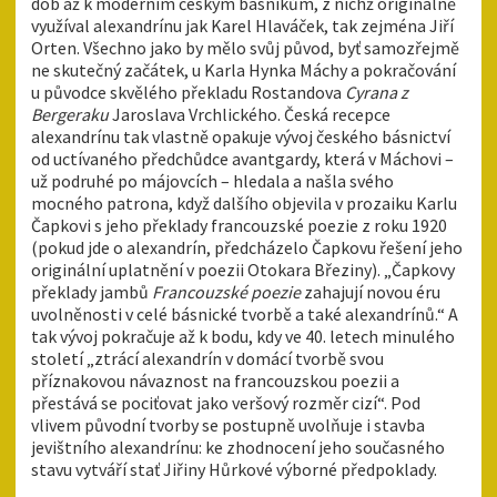
dob až k moderním českým básníkům, z nichž originálně
využíval alexandrínu jak Karel Hlaváček, tak zejména Jiří
Orten. Všechno jako by mělo svůj původ, byť samozřejmě
ne skutečný začátek, u Karla Hynka Máchy a pokračování
u původce skvělého překladu Rostandova
Cyrana z
Bergeraku
Jaroslava Vrchlického. Česká recepce
alexandrínu tak vlastně opakuje vývoj českého básnictví
od uctívaného předchůdce avantgardy, která v Máchovi –
už podruhé po májovcích – hledala a našla svého
mocného patrona, když dalšího objevila v prozaiku Karlu
Čapkovi s jeho překlady francouzské poezie z roku 1920
(pokud jde o alexandrín, předcházelo Čapkovu řešení jeho
originální uplatnění v poezii Otokara Březiny). „Čapkovy
překlady jambů
Francouzské poezie
zahajují novou éru
uvolněnosti v celé básnické tvorbě a také alexandrínů.“ A
tak vývoj pokračuje až k bodu, kdy ve 40. letech minulého
století „ztrácí alexandrín v domácí tvorbě svou
příznakovou návaznost na francouzskou poezii a
přestává se pociťovat jako veršový rozměr cizí“. Pod
vlivem původní tvorby se postupně uvolňuje i stavba
jevištního alexandrínu: ke zhodnocení jeho současného
stavu vytváří stať Jiřiny Hůrkové výborné předpoklady.