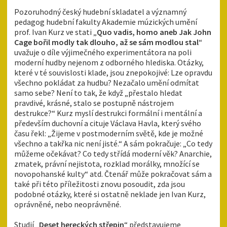
Pozoruhodný český hudební skladatel a významný
pedagog hudební fakulty Akademie múzických umění
prof. Ivan Kurz ve stati „
Quo vadis, homo aneb Jak John
C
a
ge bořil modly tak dlouho, až se sám modlou stal
“
uvažuje o díle výjimečného experimentátora na poli
moderní hudby nejenom z odborného hlediska. Otázky,
které v té souvislosti klade, jsou znepokojivé: Lze opravdu
všechno pokládat za hudbu? Nezačalo umění odmítat
samo sebe? Není to tak, že když „přestalo hledat
pravdivé, krásné, stalo se postupně nástrojem
destrukce?“ Kurz myslí destrukci formální i mentální a
především duchovní a cituje Václava Havla, který svého
času řekl: „Žijeme v postmoderním světě, kde je možné
všechno a takřka nic není jisté.“ A sám pokračuje: „Co tedy
můžeme očekávat? Co tedy střídá moderní věk? Anarchie,
zmatek, právní nejistota, rozklad morálky, množící se
novopohanské kulty“ atd. Čtenář může pokračovat sám a
také při této příležitosti znovu posoudit, zda jsou
podobné otázky, které si ostatně neklade jen Ivan Kurz,
oprávněné, nebo neoprávněné.
Studií „
Deset hereckých střepin
“ představujeme