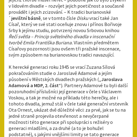
v lidovém divadle – rozvíjet jejich poetičnost a současně
provádět i jejich zcizování. – K tradici burianovské
`
jevištní básně
‚ se v tomto čísle
Disku
vrací také Jan
Císař, který ve své stati oceňuje znovu i přínos Bořivoje
Srby k jejímu studiu, potvrzený novou Srbovou knihou
Řečí svě
t
la – Princip světelného divadla v inscenační
tvorbě Emila Františka Buriana.
Vlastním předmětem
Císařovy pozornosti jsou ovšem tři pražské inscenace,
svým způsobem na burianovskou tradici navazující.
K herecké generaci roku 1945 se vrací Zuzana Sílová
pokračováním studie o Jaroslavě Adamové a jejím
působení v Městských divadlech pražských („
Jaroslava
Adamová a MDP, 2. část
“). Partnery Adamové tu byli další
pozoruhodní příslušníci její generace v čele s Václavem
Voskou, a tak je možné na příkladu této herečky, ale i
tohoto divadla, jemuž stál v čele také generační vrstevník
Ota Ornest, ukázat dvě důležité věci: za prvé, jak se tu na
jedné straně projevila otevřenost a nevyčerpané
možnosti této generace při spolupráci s režiséry o
generaci mladšími, a za druhé (a to je bohužel
podstatné), s jakými vnějšími limity se tato generace