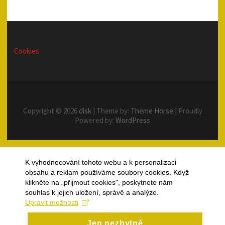
Cookies
Copyright © 2026
disk
| Theme by:
Theme Horse
| Proudly
Powered by:
WordPress
K vyhodnocování tohoto webu a k personalizaci
obsahu a reklam používáme soubory cookies. Když
klikněte na „přijmout cookies", poskytnete nám
souhlas k jejich uložení, správě a analýze.
Upravit možnosti
Jen nezbytné