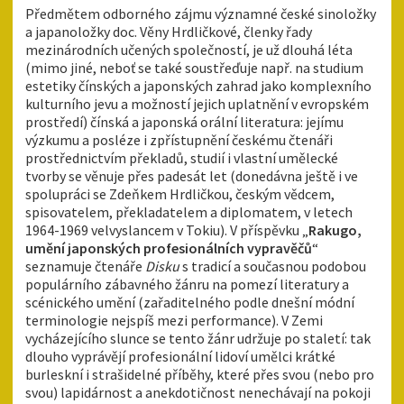
Předmětem odborného zájmu významné české sinoložky
a japanoložky doc. Věny Hrdličkové, členky řady
mezinárodních učených společností, je už dlouhá léta
(mimo jiné, neboť se také soustřeďuje např. na studium
estetiky čínských a japonských zahrad jako komplexního
kulturního jevu a možností jejich uplatnění v evropském
prostředí) čínská a japonská orální literatura: jejímu
výzkumu a posléze i zpřístupnění českému čtenáři
prostřednictvím překladů, studií i vlastní umělecké
tvorby se věnuje přes padesát let (donedávna ještě i ve
spolupráci se Zdeňkem Hrdličkou, českým vědcem,
spisovatelem, překladatelem a diplomatem, v letech
1964-1969 velvyslancem v Tokiu). V příspěvku „
Rakugo,
umění japonských profesionálních vypravěčů
“
seznamuje čtenáře
Disku
s tradicí a současnou podobou
populárního zábavného žánru na pomezí literatury a
scénického umění (zařaditelného podle dnešní módní
terminologie nejspíš mezi performance). V Zemi
vycházejícího slunce se tento žánr udržuje po staletí: tak
dlouho vyprávějí profesionální lidoví umělci krátké
burleskní i strašidelné příběhy, které přes svou (nebo pro
svou) lapidárnost a anekdotičnost nenechávají na pokoji