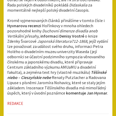
Řada polských divadelníků pokládá
Didaskalia
za
momentálně nejlepší polský divadelní časopis.
Kromě vyjmenovaných článků přinášíme v tomto čísle i
Hyvnarovu recenzi
Hořínkovy v mnoha ohledech
pozoruhodné knihy
Duchovní dimenze divadla aneb
Vertikální přesahy
,
informaci Denisy Vostré
o knize
Zdenky Švarcové
Japonská literatura
712-1868
, jejíž vydání
lze považovat za událost svého druhu, informaci Petra
Holého o divadelním muzeu univerzity Waseda (její
odborníci se účastní podzimního sympozia věnovaného
čínskému a japonskému divadlu, které připravuje
Centrum základního výzkumu AMUaMU a divadelní
fakulta), a zejména text hry (vlastně muzikálu)
Těšínské
niebo – Cieszyńskie nebe
Renaty Putzlacher a Radovana
Lipuse s písněmi Jaromíra Nohavicy, které se staly jejím
základem. Inscenace Těšínského divadla má mimořádný
úspěch, který v úvodní poznámce
komentuje Jan Hyvnar
.
REDAKCE