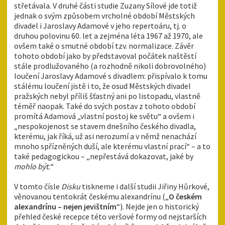
střetávala. V druhé části studie Zuzany Sílové jde totiž
jednak o svým způsobem vrcholné období Městských
divadel i Jaroslavy Adamové v jeho repertoáru, tj. o
druhou polovinu 60. let a zejména léta 1967 až 1970, ale
ovšem také o smutné období tzv. normalizace. Závěr
tohoto období jako by představoval počátek naštěstí
stále prodlužovaného (a rozhodně nikoli dobrovolného)
loučení Jaroslavy Adamové s divadlem: přispívalo k tomu
stálému loučení jistě i to, že osud Městských divadel
pražských nebyl příliš šťastný ani po listopadu, vlastně
téměř naopak. Také do svých postav z tohoto období
promítá Adamová „vlastní postoj ke světu“ a ovšem i
„nespokojenost se stavem dnešního českého divadla,
kterému, jak říká, už asi nerozumí a v němž nenachází
mnoho spřízněných duší, ale kterému vlastní prací“ – a to
také pedagogickou – „nepřestává dokazovat, jaké by
mohlo být.
“
V tomto čísle
Disku
tiskneme i další studii Jiřiny Hůrkové,
věnovanou tentokrát českému alexandrínu („
O českém
alexandrínu – nejen jevištním
“). Nejde jen o historický
přehled české recepce této veršové formy od nejstarších