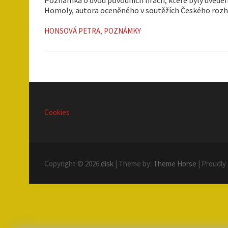
Homoly, autora oceněného v soutěžích Českého rozhl
HONSOVÁ PETRA
,
POZNÁMKY
Cookies
Copyright © 2026
disk
| Theme by:
Theme Horse
| Proudly