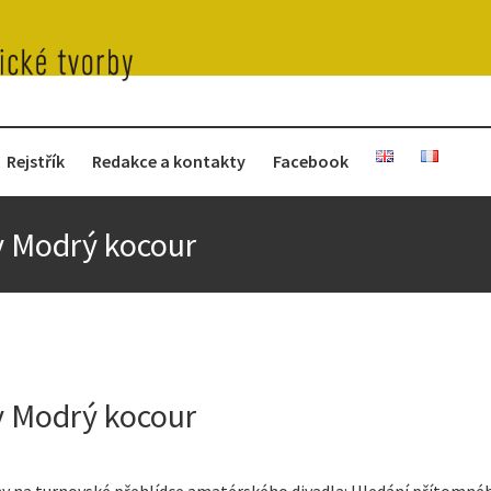
Rejstřík
Redakce a kontakty
Facebook
y Modrý kocour
y Modrý kocour
y na turnovské přehlídce amatérského divadla: Hledání přítomného