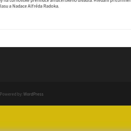
asu a Nadace Alfréda Radoka.
 Powered by:
WordPress