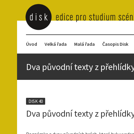
Úvod
Velká řada
Malá řada
Časopis Disk
Dva původní texty z přehlídk
DISK 40
Dva původní texty z přehlídk
Poznámka o dvou původních hrách, které byly uveden