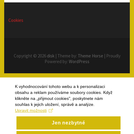
Cookies
Copyright © 2026
disk
| Theme by:
Theme Horse
| Proudly
Powered by:
WordPress
K vyhodnocování tohoto webu a k personalizaci
obsahu a reklam používáme soubory cookies. Když
klikněte na „přijmout cookies", poskytnete nám
souhlas k jejich uložení, správě a analýze.
Upravit možnosti
Jen nezbytné