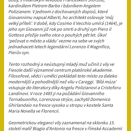
kardinálem Pietrem Barbo i básníkem Angelem
Polizianem. V jednom z dochovaných dopisů, které
Giovannimu napsal Alberti, ho architekt oslovuje ‘můj
velký příteli’. V době, kdy Cosimo il Vecchio umírá (1464), je
jeho syn Giovanni již rok po smrti a druhý syn Piero il
Gottoso přežije svého otce o pouhých pět let. Úkol
‘pečovat o město a vládu’ vezme na sebe ve svých
jednadvaceti letech legendární Lorenzo il Magnifico,
Pierův syn.
Tento rozhodný a neústupný mladý muž učinil z vily ve
Fiesole další významné centrum platónské akademie.
Filosofové, vědci i umělci pokládali toto místo za daleko
modernější a pohodlnější než vilu v Careggi. ‘Bílá múza’
vstupuje do literatury díky Angelu Polizianovi a Cristoforu
Landinovi. V roce 1485 ji na požádání Giovanniho
Tornabuoniho, Lorenzova strýce, zachytil Domenico
Ghirlandaio na fresce vysoko u stropu v kostele Santa
Maria Novella ve Florencii.
Geometrickou eleganci vily zaznamenal na sklonku 15.
století malíř Biagio d’Antonio na fresce v římské Accademii