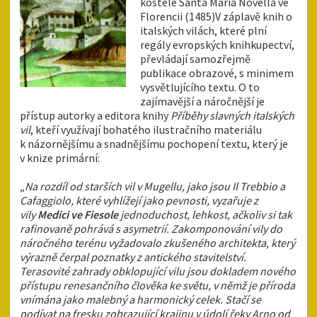
kostele Santa Maria Novella ve
Florencii (1485)
V záplavě knih o
italských vilách, které plní
regály evropských knihkupectví,
převládají samozřejmě
publikace obrazové, s minimem
vysvětlujícího textu. O to
zajímavější a náročnější je
přístup autorky a editora knihy
Příběhy slavných italských
vil
, kteří využívají bohatého ilustračního materiálu
k názornějšímu a snadnějšímu pochopení textu, který je
v knize primární:
„
Na rozdíl od starších vil v Mugellu, jako jsou Il Trebbio a
Cafaggiolo, které vyhlížejí jako pevnosti, vyzařuje z
vily
Medici ve Fiesole
jednoduchost, lehkost, ačkoliv si tak
rafinovaně pohrává s asymetrií. Zakomponování vily do
náročného terénu vyžadovalo zkušeného architekta, který
výrazně čerpal poznatky z antického stavitelství.
Terasovité zahrady obklopující vilu jsou dokladem nového
přístupu renesančního člověka ke světu, v němž je příroda
vnímána jako malebný a harmonický celek. Stačí se
podívat na fresku zobrazující krajinu v údolí řeky Arno od