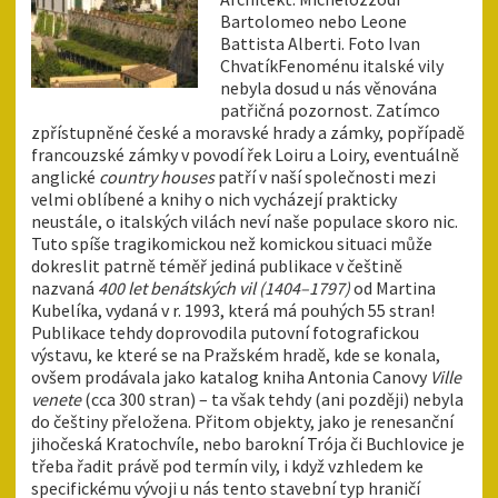
Bartolomeo nebo Leone
Battista Alberti. Foto Ivan
ChvatíkFenoménu italské vily
nebyla dosud u nás věnována
patřičná pozornost. Zatímco
zpřístupněné české a moravské hrady a zámky, popřípadě
francouzské zámky v povodí řek Loiru a Loiry, eventuálně
anglické
country houses
patří v naší společnosti mezi
velmi oblíbené a knihy o nich vycházejí prakticky
neustále, o italských vilách neví naše populace skoro nic.
Tuto spíše tragikomickou než komickou situaci může
dokreslit patrně téměř jediná publikace v češtině
nazvaná
400
let benátských vil (1404–1797)
od Martina
Kubelíka, vydaná v r. 1993, která má pouhých 55 stran!
Publikace tehdy doprovodila putovní fotografickou
výstavu, ke které se na Pražském hradě, kde se konala,
ovšem prodávala jako katalog kniha Antonia Canovy
Ville
venete
(cca 300 stran) – ta však tehdy (ani později) nebyla
do češtiny přeložena. Přitom objekty, jako je renesanční
jihočeská Kratochvíle, nebo barokní Trója či Buchlovice je
třeba řadit právě pod termín vily, i když vzhledem ke
specifickému vývoji u nás tento stavební typ hraničí