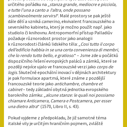
určitého pořádku na „
stanza grande, mediocre e picciola,
e tutte l’una a canto a l‘altra, onde possano
scambievolmente servirsi
“. Malé prostory se pak ještě
dále dělí a vzniká
camerino
, ekvivalent francouzského a
severského kabinetu, který je možno použít např. jako
studiolo či knihovnu. Antropomorfní přístup Palladiův
požaduje různorodost prostor jako analogii
k různorodosti článků lidského těla: „
Cosi tutto il corpo
dell’edificio habbia in se una certa convenienza di membri,
che lo rendo tutto bello, e gratioso
.“ – Jsme zde u počátků
dispozičního řešení evropských paláců a zámků, které se
později nejvíce ujalo ve francouzské verzi jako
corps de
logis
. Skutečně epochální inovací v dějinách architektury
je pak formulace apartmá, které známe z pozdější
francouzské teorie jako
antichambre, chambre et
cabinet
– tedy základní obytná jednotka evropského
barokního zámku: „
alcune stanze: le quali noi possiamo
chiamare Anticamera, Camera e Postcamera, per esser
una dietro altra
“ (1570, Libro II, s. 43).
Pokud vyjdeme z předpokladu, že již samotné téma
italské vily je určitým hraničním pojmem, zvláště