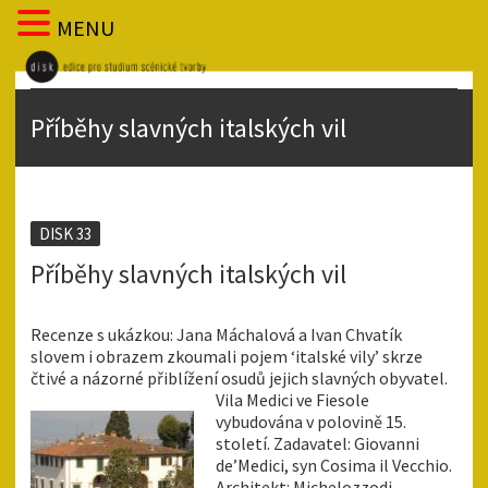
MENU
Příběhy slavných italských vil
DISK 33
Příběhy slavných italských vil
Recenze s ukázkou: Jana Máchalová a Ivan Chvatík
slovem i obrazem zkoumali pojem ‘italské vily’ skrze
čtivé a názorné přiblížení osudů jejich slavných obyvatel.
Vila Medici ve Fiesole
vybudována v polovině 15.
století. Zadavatel: Giovanni
de’Medici, syn Cosima il Vecchio.
Architekt: Michelozzodi