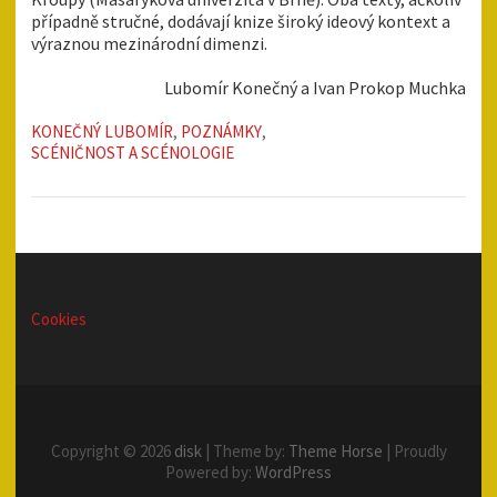
případně stručné, dodávají knize široký ideový kontext a
výraznou mezinárodní dimenzi.
Lubomír Konečný a Ivan Prokop Muchka
KONEČNÝ LUBOMÍR
,
POZNÁMKY
,
SCÉNIČNOST A SCÉNOLOGIE
Cookies
Copyright © 2026
disk
| Theme by:
Theme Horse
| Proudly
Powered by:
WordPress