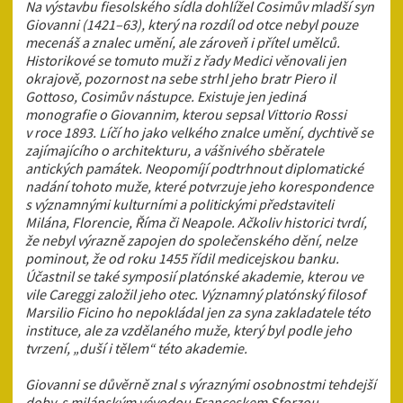
Na výstavbu fiesolského sídla dohlížel Cosimův mladší syn
Giovanni (1421–63), který na rozdíl od otce nebyl pouze
mecenáš a znalec umění, ale zároveň i přítel umělců.
Historikové se tomuto muži z řady Medici věnovali jen
okrajově, pozornost na sebe strhl jeho bratr Piero il
Gottoso, Cosimův nástupce. Existuje jen jediná
monografie o Giovannim, kterou sepsal Vittorio Rossi
v roce 1893. Líčí ho jako velkého znalce umění, dychtivě se
zajímajícího o architekturu, a vášnivého sběratele
antických památek. Neopomíjí podtrhnout diplomatické
nadání tohoto muže, které potvrzuje jeho korespondence
s významnými kulturními a politickými představiteli
Milána, Florencie, Říma či Neapole. Ačkoliv historici tvrdí,
že nebyl výrazně zapojen do společenského dění, nelze
pominout, že od roku 1455 řídil medicejskou banku.
Účastnil se také symposií platónské akademie, kterou ve
vile Careggi založil jeho otec. Významný platónský filosof
Marsilio Ficino ho nepokládal jen za syna zakladatele této
instituce, ale za vzdělaného muže, který byl podle jeho
tvrzení, „duší i tělem“ této akademie.
Giovanni se důvěrně znal s výraznými osobnostmi tehdejší
doby, s milánským vévodou Franceskem Sforzou,