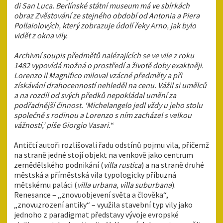
di San Luca. Berlínské státní museum má ve sbírkách
obraz Zvěstování ze stejného období od Antonia a Piera
Pollaiolových, který zobrazuje údolí řeky Arno, jak bylo
vidět z okna vily.
Archivní soupis předmětů nalézajících se ve vile z roku
1482 vypovídá možná o prostředí a životě doby exaktněji.
Lorenzo il Magnifico miloval vzácné předměty a při
získávání drahocenností nehleděl na cenu. Vážil si umělců
a na rozdíl od svých předků nepokládal umění za
podřadnější činnost. ‘Michelangelo jedl vždy u jeho stolu
společně s rodinou a Lorenzo s ním zacházel s velkou
vážností,’ píše Giorgio Vasari.
“
Antičtí autoři rozlišovali řadu odstínů pojmu vila, přičemž
na straně jedné stojí objekt na venkově jako centrum
zemědělského podnikání (
villa rustica
) a na straně druhé
městská a příměstská vila typologicky příbuzná
mětskému paláci (
villa urbana, villa suburbana
).
Renesance – „znovuobjevení světa a člověka“,
„znovuzrození antiky“ – využila stavební typ vily jako
jednoho z paradigmat představy vývoje evropské