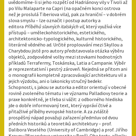
uvědomíme-li si jeho rozpětí od Hadriánovy vily v Tivoli až
po Vilu Malaparte na Capri (na opačném konci ostrova
než je proslulá Tiberiova vila), pak za hraniční – v dobrém
slova smyslu – lze označit i postup autorky a
editora
Příběhů slavných italských vil
, který využívá více
přístupů – uměleckohistorického, estetického,
architektonicko-typologického, kulturně historického,
literárně vědného ad. Určité proplouvání mezi Skyllou a
Charybdou jistě pro autory představovala otázka výběru
objektů, zodpovědné volby mezi stovkami hodnotných
příkladů Terrafermy, Toskánska, Latia a Campanie. Výběr
je reprezentativní i pestrý zároveň. Nejedná se přitom ani
o monografii kompletně zpracovávající architekturu vil a
jejich výzdobu, ani o lakonicky stručný bedekr.
Schopnosti, s jakou se autorka a editor orientují v obecné
rovině zvoleného tématu i ve významu Palladiovy teorie a
praxe konkrétně, je třeba si vážit: z odborného hlediska
jde o dobře informovaný text, který vypráví čtivé a
přitažlivé příběhy evropské historie. A za zvláště
prospěšný nápad považuji zařazení předmluv od dvou
předních historiků a teoretiků architektury – prof.
Dalibora Veselého (University of Cambridge) a prof. Jiřího
Kroupy (Masarykova univerzita v Brně). Oba texty, ačkoliv