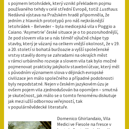
s pojmem letohrádek, který vznikl překladem pojmu
používaného tehdy v celé střední Evropě, totiž
Lusthaus
.
Nedávná výstava na Pražském hradě připomněla, že
jedním z hlavních prototypů pro náš nejkrásnější
letohrádek – Belveder – byla medicejská vila v Poggio a
Caiano. ‘Asymetrie’ české situace je o to pozoruhodnější,
že pod slovem vila se u nás téměř výlučně chápe typ
stavby, který je vázaný na celkem vnější okolnost, že v 19.
a 20. století si bohatá buržoazie a vyšší společenské
vrstvy stavěly domy se zahradami na okrajích měst
v rámci urbánního rozvoje a slovem vila tak bylo možné
pojmenovat prakticky jakýkoliv stavební útvar, který měl
s původním významem slova v dějinách evropské
civilizace jen málo společného a případné podobnosti
byly nepodstatné. Nejen v českém jazykovém úzu je
ovšem pojem vila zjednodušován ba opomíjen – smutná
je skutečnost, jak málo se o tomto fenoménu diskutuje
jak mezi užší odbornou veřejností, tak
v populárněvědecké literatuře.
Domenico Ghirlandaio, Vila
Medici ve Fiesole na fresce v