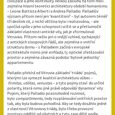
civilizace a jeho kontinuity. Velkou zásluhu na tom měli
zejména hlavní teoretici architektury období humanismu
– Leone Battista Alberti a Andrea Palladio. Palladiův
význam přitom není jen ‘kvantitivní’ – byl autorem téměř
tří desítek vil, z nichž většina byla i realizována, – ale
spočívá spíše v jeho schopnosti vcítit se a přetlumočit
základní vlastnosti antické vily, jak je zformuloval
Vitruvius. Přitom nešlo jen o vnější vzhled, vycházející
z antických sloupových řádů, ale zejména o vnitřní
strukturu domu – s Palladiem začíná v evropské
architektuře mimo jiné
enfilada
, tj. optické zřetězování
prostor a zejména závazná podoba ‘bytové jednotky’
appartementu.
Palladio přebírá od Vitruvia základní ‘triádu’ pojmů,
kterými lze vymezit kvalitní architekturu vůbec –
firmitas, utilitas, venustas
– a tyto pojmy staví do určité
polarity, která nimo jiné právě odpovídá ‘dynamice’ vily:
Pojem, který Palladio pozoruhodně rozvinul,
bylo
compartimento
, tedy rozplánování vnitřních prostor
tak, aby byla budova pohodlná. Aby se tedy dosáhlo jedné
z vlastností Vitruviovy triády, bylo třeba provozní
prostory oddělit od obytných a tyto zase dělit podle