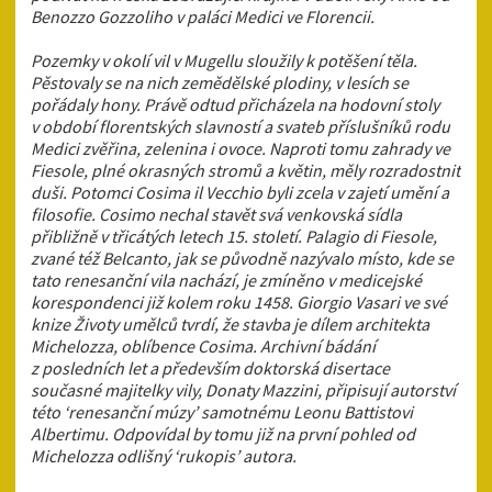
Benozzo Gozzoliho v paláci Medici ve Florencii.
Pozemky v okolí vil v Mugellu sloužily k potěšení těla.
Pěstovaly se na nich zemědělské plodiny, v lesích se
pořádaly hony. Právě odtud přicházela na hodovní stoly
v období florentských slavností a svateb příslušníků rodu
Medici zvěřina, zelenina i ovoce. Naproti tomu zahrady ve
Fiesole, plné okrasných stromů a květin, měly rozradostnit
duši. Potomci Cosima il Vecchio byli zcela v zajetí umění a
filosofie. Cosimo nechal stavět svá venkovská sídla
přibližně v třicátých letech 15. století. Palagio di Fiesole,
zvané též Belcanto, jak se původně nazývalo místo, kde se
tato renesanční vila nachází, je zmíněno v medicejské
korespondenci již kolem roku 1458. Giorgio Vasari ve své
knize Životy umělců tvrdí, že stavba je dílem architekta
Michelozza, oblíbence Cosima. Archivní bádání
z posledních let a především doktorská disertace
současné majitelky vily, Donaty Mazzini, připisují autorství
této ‘renesanční múzy’ samotnému Leonu Battistovi
Albertimu. Odpovídal by tomu již na první pohled od
Michelozza odlišný ‘rukopis’ autora.