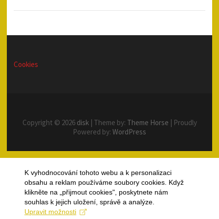
Cookies
Copyright © 2026
disk
| Theme by:
Theme Horse
| Proudly
Powered by:
WordPress
K vyhodnocování tohoto webu a k personalizaci
obsahu a reklam používáme soubory cookies. Když
klikněte na „přijmout cookies", poskytnete nám
souhlas k jejich uložení, správě a analýze.
Upravit možnosti