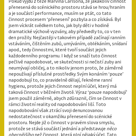
Pokud vyjdu z teze Marvina Carlsona, že jakákoliv činnost
přenesená do scénického prostoru stává se hrou/hraním
a je součástí performance, musím se ptát, co tato
činnost procesem ‘přenesení’ pozbyla a co získává. Byl
jsem víckrát svědkem toho, jak byly děti v hodině
dramatické výchově vyzvány, aby předvedly to, co v ten
den prožily. Nejčastěji v takovém případě začínají ranním
vstáváním, čištěním zubů, umýváním, oblékáním, snídaní
apod., tedy činnostmi, které tvoří součást jejich
každodenního programu. I když se snaží tuto činnost
pečlivě napodobovat, ve skutečnosti si nečistí zuby ani
neumývají obličej, a to nikoliv jenom proto, že záměrně
nepoužívají příslušné prostředky. Svým konáním ‘pouze’
napodobují to, co pravidelně dělají, řekněme ranní
hygienu, protože jejich činnost neplní účel, který má
taková činnost v běžném životě. Výraz ‘pouze napodobují’
jsem použil záměrně, abych zdůraznil, čím se činnost v
rámci životní reality od napodobování liší. Toto
napodobování však ztrácí svoji denuncovanou
nedostatečnost v okamžiku přenesení do scénické
prostoru. Nejde již o činnost v pravém slova smyslu,
protože se stává součástí jednání a představuje
něco
obecnějšího
než činnost, která plní nějaký účel. Tato