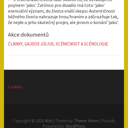
pojmem ‘jako’. Zatímco pro divadlo má toto ‘jako’
esenciální význam, do života vnáší skepsi. Autentičnost
běžného života nahrazuje hrou/hraním a zdůrazňuje tak,
že nejde o jeho skutečný projev, ale jenom o konání ‘jako’.
Akce dokumentů
ČLÁNKY
,
GAJDOŠ JÚLIUS
,
SCÉNIČNOST A SCÉNOLOGIE
Cookies
Copyright © 2026
disk
| Theme by:
Theme Horse
| Proudly
Powered by:
WordPress