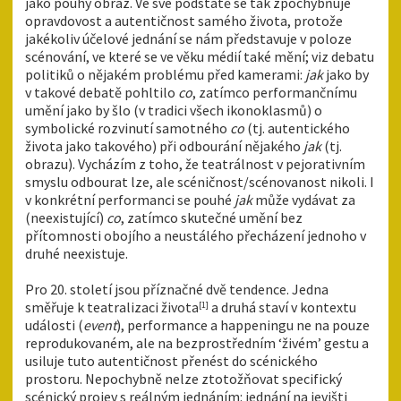
jako pouhý obraz. Ve své podstatě se tak zpochybňuje
opravdovost a autentičnost samého života, protože
jakékoliv účelové jednání se nám představuje v poloze
scénování, ve které se ve věku médií také mění; viz debatu
politiků o nějakém problému před kamerami:
jak
jako by
v takové debatě pohltilo
co
, zatímco performančnímu
umění jako by šlo (v tradici všech ikonoklasmů) o
symbolické rozvinutí samotného
co
(tj. autentického
života jako takového) při odbourání nějakého
jak
(tj.
obrazu). Vycházím z toho, že teatrálnost v pejorativním
smyslu odbourat lze, ale scéničnost/scénovanost nikoli. I
v konkrétní performanci se pouhé
jak
může vydávat za
(neexistující)
co
, zatímco skutečné umění bez
přítomnosti obojího a neustálého přecházení jednoho v
druhé neexistuje.
Pro 20. století jsou příznačné dvě tendence. Jedna
směřuje k teatralizaci života
a druhá staví v kontextu
[1]
události (
event
), performance a happeningu ne na pouze
reprodukovaném, ale na bezprostředním ‘živém’ gestu a
usiluje tuto autentičnost přenést do scénického
prostoru. Nepochybně nelze ztotožňovat specifický
scénický projev s reálným jednáním: jednání na jevišti