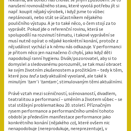
narušení rovnovážného stavu, které vyvolá potřebu jít si
např. koupit nějaký výrobek, i když jsme to vůbec
neplánovali, nebo stát se účastníkem nějakého
pouličního výstupu. A je to také něco, o čem stojí za to
vyprávět. Pokud jde o referenční rovinu, která se
spolupodílí na rozvinutí tématu, i takové vyprávění se
musí nutně opírat o nějaké konkrétní konání, protože z
něj událost vychází a k němu nás odkazuje. V performanci
je přitom něco jen naznačeno či chybí, jako když děti
napodobují ranní hygienu. Divák/pozorovatel, aby si to
domyslel a sledovanému porozuměl, se tak musí obracet
ke svým životním zkušenostem a prožitkům – tedy k těm,
které jsou
teď a tady
aktuálně vyvolané, ale také k
minulým
‘tam’
i
‘tamtam’
, stimulovaným těmi aktuálními.
Právě vztah mezi scéničností, scénovaností, divadlem,
teatralitou a performancí – uměním a životem vůbec – se
stal stěžejní problematikou 20. století. Příznačným
rysem performance a performančního umění tohoto
období je především manifestace performance jako
konkrétního konání (nějakého
co
), které ovšem nic
nenapodobuje (nereprodukuje, nereprezentuje), v