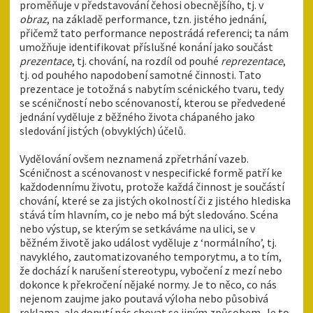
proměňuje v představování čehosi obecnějšího, tj. v
obraz
, na základě performance, tzn. jistého jednání,
přičemž tato performance nepostrádá referenci; ta nám
umožňuje identifikovat příslušné konání jako součást
prezentace
, tj. chování, na rozdíl od pouhé
reprezentace
,
tj. od pouhého napodobení samotné činnosti. Tato
prezentace je totožná s nabytím scénického tvaru, tedy
se scéničností nebo scénovaností, kterou se předvedené
jednání vyděluje z běžného života chápaného jako
sledování jistých (obvyklých) účelů.
Vydělování ovšem neznamená zpřetrhání vazeb.
Scéničnost a scénovanost v nespecifické formě patří ke
každodennímu životu, protože každá činnost je součástí
chování, které se za jistých okolností či z jistého hlediska
stává tím hlavním, co je nebo má být sledováno. Scéna
nebo výstup, se kterým se setkáváme na ulici, se v
běžném životě jako událost vyděluje z ‘normálního’, tj.
navyklého, zautomatizovaného temporytmu, a to tím,
že dochází k narušení stereotypu, vybočení z mezí nebo
dokonce k překročení nějaké normy. Je to něco, co nás
nejenom zaujme jako poutavá výloha nebo působivá
reklama, ale donutí nás chovat se jiným způsobem. Je to