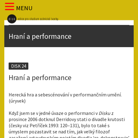
MENU
Hraní a performance
DISK 24
Hraní a performance
Herecká hra a sebescénování v performančním umění.
(úryvek)
Když jsem se v jedné úvaze o performanci v
Disku
z
prosince 2006 dotknul Derridovy stati o divadle krutosti
(česky viz Petříček 1993: 120–131), bylo to také s
úmyslem pozastavit se nad tím, jak velký filozof
zasažený artaudovským pojetím divadla ‘re-dekonstruuje’