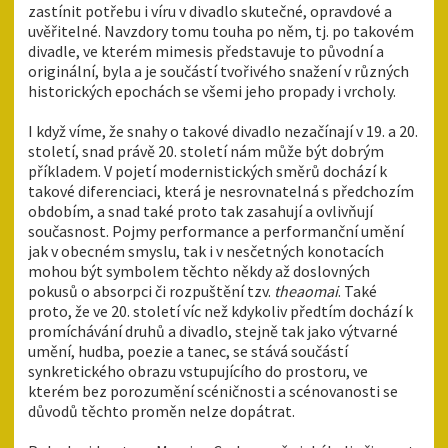
zastínit potřebu i víru v divadlo skutečné, opravdové a
uvěřitelné. Navzdory tomu touha po něm, tj. po takovém
divadle, ve kterém mimesis představuje to původní a
originální, byla a je součástí tvořivého snažení v různých
historických epochách se všemi jeho propady i vrcholy.
I když víme, že snahy o takové divadlo nezačínají v 19. a 20.
století, snad právě 20. století nám může být dobrým
příkladem. V pojetí modernistických směrů dochází k
takové diferenciaci, která je nesrovnatelná s předchozím
obdobím, a snad také proto tak zasahují a ovlivňují
současnost. Pojmy performance a performanční umění
jak v obecném smyslu, tak i v nesčetných konotacích
mohou být symbolem těchto někdy až doslovných
pokusů o absorpci či rozpuštění tzv.
theaomai
. Také
proto, že ve 20. století víc než kdykoliv předtím dochází k
promíchávání druhů a divadlo, stejně tak jako výtvarné
umění, hudba, poezie a tanec, se stává součástí
synkretického obrazu vstupujícího do prostoru, ve
kterém bez porozumění scéničnosti a scénovanosti se
důvodů těchto proměn nelze dopátrat.