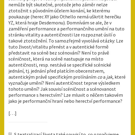
nemůže být skutečné, protože jeho záměr nelze
ztotožnit s původním účelem konání, ke kterému
poukazuje (herec XY jako Othello nemá uškrtit herečku
YZ, která hraje Desdemonu). Domnívám se ale, že v
zaměření performance a performančního umění na tuto
stránku vitality a autentičnosti lze rozpoznat úsilí o
takové ztotožnění. To samozřejmě vyvolává otázky: Lze
tuto živost/vitalitu přenést a v autentické formě
představit na scéně bez scénování? Není to právě
scéničnost, která na scéně nastupuje na místo
autentičnosti, resp. nestává se specifické scénické
jednání, tj. jednání před platícím obecenstvem,
autentickým právě specifickým prolínáním
co
a
jak
, které
vyznačuje umění? Není autentičnost teprve výsledkem
tohoto umění? Jak souvisí scéničnost a scénovanost
performance s herectvím? Lze mluvit o něčem takovém
jako je performanční hraní nebo herectví performance?
[…]
S teatralizací života také souvisí to, co označujeme
[1]