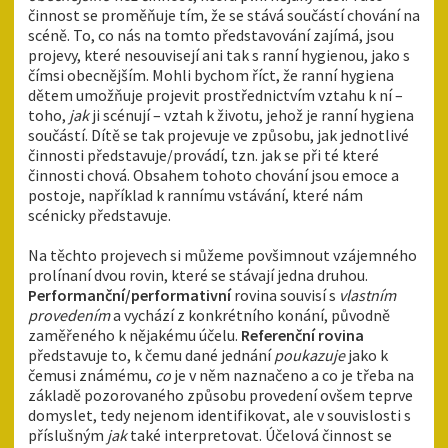
činnost se proměňuje tím, že se stává součástí chování na
scéně. To, co nás na tomto představování zajímá, jsou
projevy, které nesouvisejí ani tak s ranní hygienou, jako s
čímsi obecnějším. Mohli bychom říct, že ranní hygiena
dětem umožňuje projevit prostřednictvím vztahu k ní –
toho,
jak
ji scénují – vztah k životu, jehož je ranní hygiena
součástí. Dítě se tak projevuje ve způsobu, jak jednotlivé
činnosti představuje/provádí, tzn. jak se při té které
činnosti chová. Obsahem tohoto chování jsou emoce a
postoje, například k rannímu vstávání, které nám
scénicky představuje.
Na těchto projevech si můžeme povšimnout vzájemného
prolínaní dvou rovin, které se stávají jedna druhou.
Performanční/performativní
rovina souvisí s
vlastním
provedením
a vychází z konkrétního konání, původně
zaměřeného k nějakému účelu.
Referenční rovina
představuje to, k čemu dané jednání
poukazuje
jako k
čemusi známému,
co
je v něm naznačeno a co je třeba na
základě pozorovaného způsobu provedení ovšem teprve
domyslet, tedy nejenom identifikovat, ale v souvislosti s
příslušným
jak
také interpretovat. Účelová činnost se