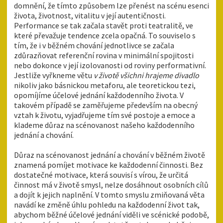
domnění, že tímto způsobem lze přenést na scénu esenci
života, životnost, vitalitu v její autentičnosti.
Performance se tak začala stavět proti teatralitě, ve
které převažuje tendence zcela opačná. To souviselo s
tím, že i v běžném chování jednotlivce se začala
zdůrazňovat referenční rovina v minimální spojitosti
nebo dokonce v její izolovanosti od roviny performativní.
Jestliže vyřkneme větu
v životě všichni hrajeme divadlo
nikoliv jako básnickou metaforu, ale teoretickou tezi,
opomíjíme účelové jednání každodenního života. V
takovém případě se zaměřujeme především na obecný
vztah k životu, vyjadřujeme tím své postoje a emoce a
klademe důraz na scénovanost našeho každodenního
jednání a chování.
Důraz na scénovanost jednání a chování v běžném životě
znamená pomíjet motivace ke každodenní činnosti. Bez
dostatečné motivace, která souvisí s vírou, že určitá
činnost má v životě smysl, nelze dosáhnout osobních cílů
a dojít k jejich naplnění. V tomto smyslu zmiňovaná věta
navádí ke změně úhlu pohledu na každodenní život tak,
abychom běžné účelové jednání viděli ve scénické podobě,