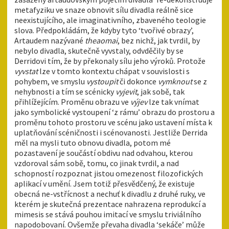
metafyziku ve snaze obnovit sílu divadla reálně sice
neexistujícího, ale imaginativního, zbaveného teologie
slova. Předpokládám, že kdyby tyto ‘tvořivé obrazy’,
Artaudem nazývané
theaomai
, bez nichž, jak tvrdil, by
nebylo divadla, skutečně vyvstaly, odvděčily by se
Derridovi tím, že by překonaly sílu jeho výroků. Protože
vyvstat
lze v tomto kontextu chápat v souvislosti s
pohybem, ve smyslu
vystoupit
či dokonce
vymknout
se z
nehybnosti a tím se scénicky
vyjevit
, jak sobě, tak
přihlížejícím. Proměnu obrazu ve
výjev
lze tak vnímat
jako symbolické vystoupení ‘z rámu’ obrazu do prostoru a
proměnu tohoto prostoru ve scénu jako ustavení místa k
uplatňování scéničnosti i scénovanosti. Jestliže Derrida
měl na mysli tuto obnovu divadla, potom mé
pozastavení je součástí obdivu nad odvahou, kterou
vzdoroval sám sobě, tomu, co jinak tvrdil, a nad
schopností rozpoznat jistou omezenost filozofických
aplikací v umění. Jsem totiž přesvědčený, že existuje
obecná ne-vstřícnost a nechuť k divadlu z druhé ruky, ve
kterém je skutečná prezentace nahrazena reprodukcí a
mimesis se stává pouhou imitací ve smyslu triviálního
napodobovaní. Ovšemže převaha divadla ‘sekáče’ může