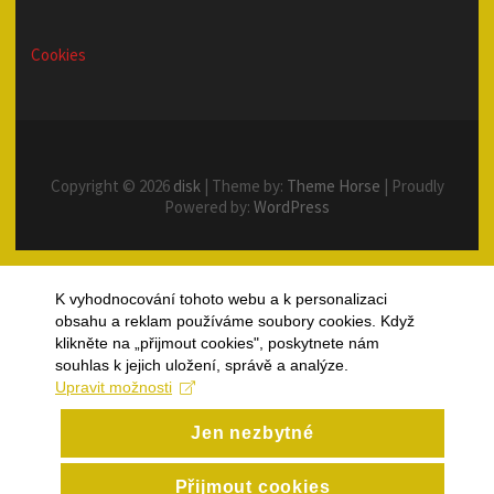
Cookies
Copyright © 2026
disk
| Theme by:
Theme Horse
| Proudly
Powered by:
WordPress
K vyhodnocování tohoto webu a k personalizaci
obsahu a reklam používáme soubory cookies. Když
klikněte na „přijmout cookies", poskytnete nám
souhlas k jejich uložení, správě a analýze.
Upravit možnosti
Jen nezbytné
Přijmout cookies