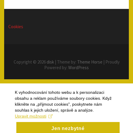
Cookies
Copyright © 2026
disk
| Theme by:
Theme Horse
| Proudly
Powered by:
WordPress
K vyhodnocování tohoto webu a k personalizaci
obsahu a reklam používáme soubory cookies. Když
klikněte na „přijmout cookies", poskytnete nám
souhlas k jejich uložení, správě a analýze.
Upravit možnosti
Jen nezbytné