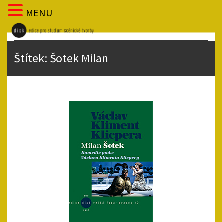
MENU
Štítek:
Šotek Milan