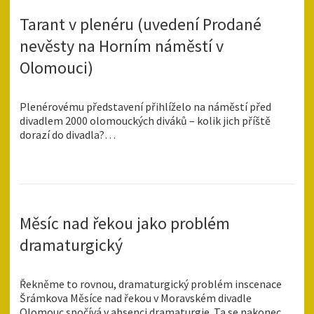
Tarant v plenéru (uvedení Prodané
nevěsty na Horním náměstí v
Olomouci)
Plenérovému představení přihlíželo na náměstí před
divadlem 2000 olomouckých diváků – kolik jich příště
dorazí do divadla?…
Měsíc nad řekou jako problém
dramaturgický
Řekněme to rovnou, dramaturgický problém inscenace
Šrámkova Měsíce nad řekou v Moravském divadle
Olomouc spočívá v absenci dramaturgie. Ta se nakonec