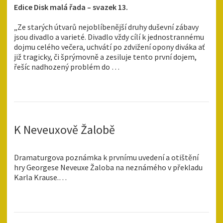
Edice Disk malá řada – svazek 13.
„Ze starých útvarů nejoblíbenější druhy duševní zábavy
jsou divadlo a varieté. Divadlo vždy cílí k jednostrannému
dojmu celého večera, uchvátí po zdvižení opony diváka ať
již tragicky, či šprýmovně a zesiluje tento první dojem,
řešíc nadhozený problém do …
K Neveuxově Žalobě
Dramaturgova poznámka k prvnímu uvedení a otištění
hry Georgese Neveuxe Žaloba na neznámého v překladu
Karla Krause.…