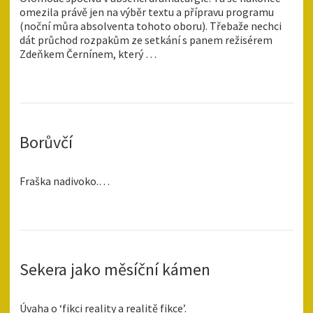
omezila právě jen na výběr textu a přípravu programu
(noční můra absolventa tohoto oboru). Třebaže nechci
dát průchod rozpakům ze setkání s panem režisérem
Zdeňkem Černínem, který …
Borůvčí
Fraška nadivoko.…
Sekera jako měsíční kámen
Úvaha o ‘fikci reality a realitě fikce’.