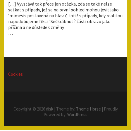
[…] Vyvstává tak přece jen otázka, zda se také nelze
setkat s případy, jež se na první pohled mohou jevit jako
‘mimesis postavená na hlavu’, totiž s případy, kdy realitou
napodobujeme fikci. ‘Seškrábnutí’ části obrazu jako
příčina a ne důsledek změny
…
Cookies
Copyright © 2026
disk
| Theme by:
Theme Horse
| Proudly
Powered by:
WordPress