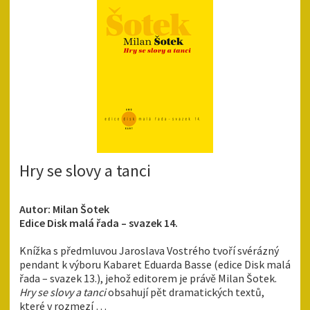
Hry se slovy a tanci
Autor: Milan Šotek
Edice Disk malá řada – svazek 14.
Knížka s předmluvou Jaroslava Vostrého tvoří svérázný
pendant k výboru Kabaret Eduarda Basse (edice Disk malá
řada – svazek 13.), jehož editorem je právě Milan Šotek.
Hry se slovy a tanci
obsahují pět dramatických textů,
které v rozmezí …