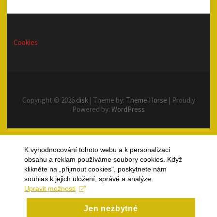
Cookies
Copyright © 2026
disk
| Theme by:
Theme Horse
| Proudly
Powered by:
WordPress
K vyhodnocování tohoto webu a k personalizaci
obsahu a reklam používáme soubory cookies. Když
klikněte na „přijmout cookies", poskytnete nám
souhlas k jejich uložení, správě a analýze.
Upravit možnosti
Jen nezbytné