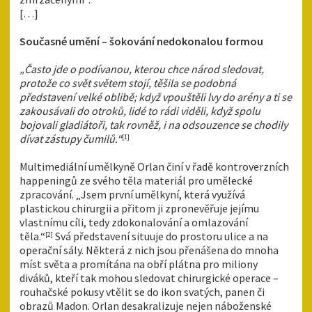
[…]
Současné umění – šokování nedokonalou formou
„Často jde o podívanou, kterou chce národ sledovat,
protože co svět světem stojí, těšila se podobná
představení velké oblibě; když vpouštěli lvy do arény a ti se
zakousávali do otroků, lidé to rádi viděli, když spolu
bojovali gladiátoři, tak rovněž, i na odsouzence se chodily
dívat zástupy čumilů.“
[1]
Multimediální umělkyně Orlan činí v řadě kontroverzních
happeningů ze svého těla materiál pro umělecké
zpracování. „Jsem první umělkyní, která využívá
plastickou chirurgii a přitom ji zpronevěřuje jejímu
vlastnímu cíli, tedy zdokonalování a omlazování
těla.“
Svá představení situuje do prostoru ulice a na
[2]
operační sály. Některá z nich jsou přenášena do mnoha
míst světa a promítána na obří plátna pro miliony
diváků, kteří tak mohou sledovat chirurgické operace –
rouhačské pokusy vtělit se do ikon svatých, panen či
obrazů Madon. Orlan desakralizuje nejen náboženské