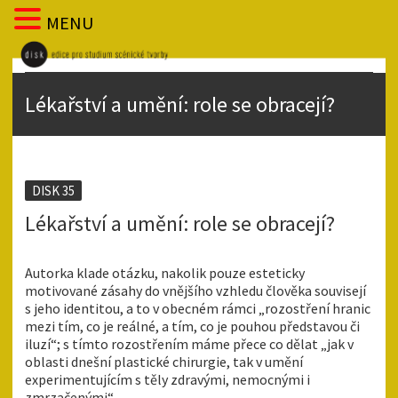
MENU
Lékařství a umění: role se obracejí?
DISK 35
Lékařství a umění: role se obracejí?
Autorka klade otázku, nakolik pouze esteticky
motivované zásahy do vnějšího vzhledu člověka souvisejí
s jeho identitou, a to v obecném rámci „rozostření hranic
mezi tím, co je reálné, a tím, co je pouhou představou či
iluzí“; s tímto rozostřením máme přece co dělat „jak v
oblasti dnešní plastické chirurgie, tak v umění
experimentujícím s těly zdravými, nemocnými i
zmrzačenými“.