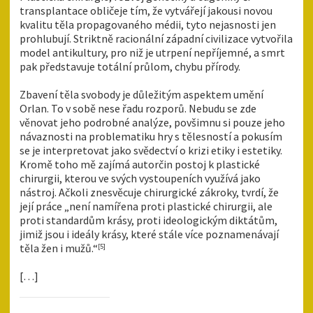
transplantace obličeje tím, že vytvářejí jakousi novou
kvalitu těla propagovaného médii, tyto nejasnosti jen
prohlubují. Striktně racionální západní civilizace vytvořila
model antikultury, pro niž je utrpení nepříjemné, a smrt
pak představuje totální průlom, chybu přírody.
Zbavení těla svobody je důležitým aspektem umění
Orlan. To v sobě nese řadu rozporů. Nebudu se zde
věnovat jeho podrobné analýze, povšimnu si pouze jeho
návaznosti na problematiku hry s tělesností a pokusím
se je interpretovat jako svědectví o krizi etiky i estetiky.
Kromě toho mě zajímá autorčin postoj k plastické
chirurgii, kterou ve svých vystoupeních využívá jako
nástroj. Ačkoli znesvěcuje chirurgické zákroky, tvrdí, že
její práce „není namířena proti plastické chirurgii, ale
proti standardům krásy, proti ideologickým diktátům,
jimiž jsou i ideály krásy, které stále více poznamenávají
těla žen i mužů.“
[5]
[…]