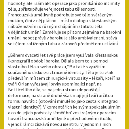
hodnoty, ale i sám akt operace jako pronikání do intimity
těla, zpřístupňuje veřejnosti tabu tělesnosti.
Francouzská umělkyně podrobuje své tělo svérázným
mukám, činí z něj plátno – místo dialogu s křesťanským
náboženstvím i s různým chápáním statutu těla
v dějinách umění. Zaměřuje se přitom zejména na barokní
umění, neboť právě v baroku je tělo ambivalentní, stává
se tělem zatíženým tabu a zároveň předmětem uctívání.
„Během dvaceti let své práce jsem využívala křesťanskou
ikonografii období baroka. Dělala jsem to s pomocí
vlastního těla a svého obrazu,“
a také s využitím
[3]
současného diskurzu ztracené identity. Tělo je tu však
především místem chirurgické virtuozity – lékaři, kteří na
tváři Orlan vyřezávají prvky upomínající např. na
Botticelliho díla, se na jednu stranu dopouštějí
deformace, na straně druhé však mají její tváři určitou
formu navrátit (citování minulého jako cesta k integraci
vlastní identity?). V komentářích ke svým spektakulárním
a co do jejich podstaty téměř hrůzostrašným operacím
hovoří francouzská umělkyně o přechodovém rituálu,
v jehož rámci získává novou identitu. V jednom z nich