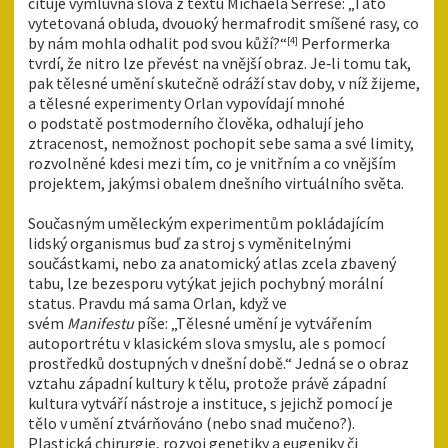
cituje výmluvná slova z textu Michaela Serrese: „Tato
vytetovaná obluda, dvouoký hermafrodit smíšené rasy, co
by nám mohla odhalit pod svou kůží?“
Performerka
[4]
tvrdí, že nitro lze převést na vnější obraz. Je‑li tomu tak,
pak tělesné umění skutečně odráží stav doby, v níž žijeme,
a tělesné experimenty Orlan vypovídají mnohé
o podstatě postmoderního člověka, odhalují jeho
ztracenost, nemožnost pochopit sebe sama a své limity,
rozvolněné kdesi mezi tím, co je vnitřním a co vnějším
projektem, jakýmsi obalem dnešního virtuálního světa.
Současným uměleckým experimentům pokládajícím
lidský organismus buď za stroj s vyměnitelnými
součástkami, nebo za anatomický atlas zcela zbavený
tabu, lze bezesporu vytýkat jejich pochybný morální
status. Pravdu má sama Orlan, když ve
svém
Manifestu
píše: „Tělesné umění je vytvářením
autoportrétu v klasickém slova smyslu, ale s pomocí
prostředků dostupných v dnešní době.“ Jedná se o obraz
vztahu západní kultury k tělu, protože právě západní
kultura vytváří nástroje a instituce, s jejichž pomocí je
tělo v umění ztvárňováno (nebo snad mučeno?).
Plastická chirurgie, rozvoj genetiky a eugeniky či