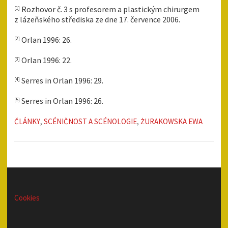
Rozhovor č. 3 s profesorem a plastickým chirurgem
[1]
z lázeňského střediska ze dne 17. července 2006.
Orlan 1996: 26.
[2]
Orlan 1996: 22.
[3]
Serres in Orlan 1996: 29.
[4]
Serres in Orlan 1996: 26.
[5]
ČLÁNKY
,
SCÉNIČNOST A SCÉNOLOGIE
,
ŻURAKOWSKA EWA
Cookies