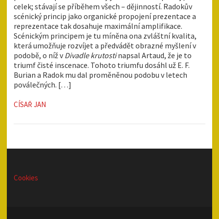
celek; stávají se příběhem všech – dějinností. Radokův
scénický princip jako organické propojení prezentace a
reprezentace tak dosahuje maximální amplifikace.
Scénickým principem je tu míněna ona zvláštní kvalita,
která umožňuje rozvíjet a předvádět obrazné myšlení v
podobě, o níž v
Divadle krutosti
napsal Artaud, že je to
triumf čisté inscenace. Tohoto triumfu dosáhl už E. F.
Burian a Radok mu dal proměněnou podobu v letech
poválečných. […]
CÍSAŘ JAN
Cookies