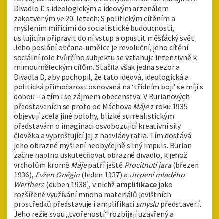
Divadlo D s ideologickým a ideovým arzenálem
zakotveným ve 20. letech: S politickým cítěním a
myšlením mířícími do socialistické budoucnosti,
usilujícím připravit do ní vstup a opustit měšťácký svět.
Jeho poslání občana-umělce je revoluční, jeho cítění
sociální role tvůrčího subjektu se vztahuje intenzivně k
mimouměleckým cílům. Stačila však jedna sezona
Divadla D, aby pochopil, že tato ideová, ideologická a
politická přímočarost osnovaná na ‘třídním boji’ se míjí s
dobou – a tím i se zájmem obecenstva. V Burianových
představeních se proto od Máchova
Máje
z roku 1935
objevují zcela jiné polohy, blízké surrealistickým
představám o imaginaci osvobozující kreativní síly
člověka a vyprošťující jej z nadvlády ratia. Tím dostává
jeho obrazné myšlení neobyčejně silný impuls. Burian
začne naplno uskutečňovat obrazné divadlo, k jehož
vrcholům kromě
Máje
patří ještě
Procitnutí jara
(březen
1936),
Evžen Oněgin
(leden 1937) a
Utrpení mladého
Werthera
(duben 1938), v nichž
amplifikace
jako
rozšířené využívání mnoha materiálů jevištních
prostředků představuje i amplifikaci
smyslu
představení.
Jeho režie svou „tvořeností“ rozbíjejí uzavřený a