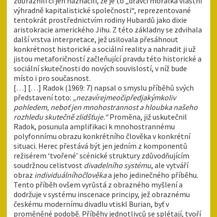
zdůraznili či jen naznačili, že je to „dravčí morálka vlastní
výhradně kapitalistické společnosti“, reprezentované
tentokrát prostřednictvím rodiny Hubardů jako dixie
aristokracie amerického Jihu. Z této základny se zdvihala
další vrstva interpretace, jež usilovala přesáhnout
konkrétnost historické a sociální reality a nahradit ji už
jistou metaforičností začleňující pravdu této historické a
sociální skutečnosti do nových souvislostí, v níž bude
místo i pro současnost.
[…] […] Radok (1969: 7) napsal o smyslu příběhů svých
představení toto:
„nezavírejme
oči
před
jakýmkoliv
pohledem, neboť jen mnohostrannost a hloubka našeho
rozhledu skutečně zlidšťuje.“
Proměna, již uskutečnil
Radok, posunula amplifikaci k mnohostrannému
polyfonnímu obrazu konkrétního člověka v konkrétní
situaci. Herec přestává být jen jedním z komponentů
režisérem ‘tvořené’ scénické struktury zdůvodňujícím
soudržnou celistvost
divadelního systému
, ale vytváří
obraz
individuálního
člověka
a jeho jedinečného příběhu.
Tento příběh ovšem vyrůstá z obrazného myšlení a
dodržuje v systému inscenace principy, jež obraznému
českému modernímu divadlu vtiskl Burian, byť v
proměněné podobě. Příběhy jednotlivců se splétají, tvoří