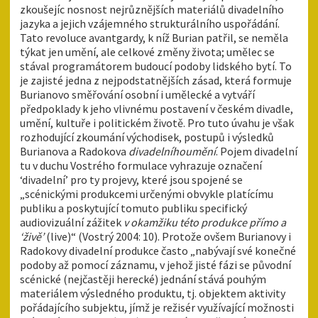
zkoušejíc nosnost nejrůznějších materiálů divadelního
jazyka a jejich vzájemného strukturálního uspořádání.
Tato revoluce avantgardy, k níž Burian patřil, se neměla
týkat jen umění, ale celkové změny života; umělec se
stával programátorem budoucí podoby lidského bytí. To
je zajisté jedna z nejpodstatnějších zásad, která formuje
Burianovo směřování osobní i umělecké a vytváří
předpoklady k jeho vlivnému postavení v českém divadle,
umění, kultuře i politickém životě. Pro tuto úvahu je však
rozhodující zkoumání východisek, postupů i výsledků
Burianova a Radokova
divadelního
umění
. Pojem divadelní
tu v duchu Vostrého formulace vyhrazuje označení
‘divadelní’ pro ty projevy, které jsou spojené se
„scénickými produkcemi určenými obvykle platícímu
publiku a poskytující tomuto publiku specifický
audiovizuální zážitek
v okamžiku této produkce přímo a
‘živě’
(­live)“ (Vostrý 2004: 10). Protože ovšem Burianovy i
Radokovy divadelní produkce často „nabývají své konečné
podoby až pomocí záznamu, v jehož jisté fázi se původní
scénické (nejčastěji herecké) jednání stává pouhým
materiálem výsledného produktu, tj. objektem aktivity
pořádajícího subjektu, jímž je režisér využívající možnosti