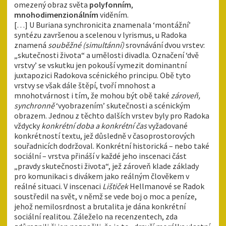
omezený obraz světa
polyfonním
,
mnohodimenzionálním
viděním.
[…] U Buriana synchronicita znamenala ‘montážní’
syntézu završenou a scelenou v lyrismus, u Radoka
znamená
souběžné (simultánní)
srovnávání dvou vrstev:
„skutečnosti života“ a umělosti divadla. Označení ‘dvě
vrstvy’ se vskutku jen pokouší vymezit dominantní
juxtapozici Radokova scénického principu. Obě tyto
vrstvy se však dále štěpí, tvoří mnohost a
mnohotvárnost i tím, že mohou být obě také
zároveň,
synchronně
‘vyobrazením’ skutečnosti a scénickým
obrazem. Jednou z těchto dalších vrstev byly pro Radoka
vždycky
konkrétní doba a konkrétní čas
vyžadované
konkrétností textu, jež důsledně v časoprostorových
souřadnicích dodržoval. Konkrétní historická – nebo také
sociální – vrstva přináší v každé jeho inscenaci část
„pravdy skutečnosti života“, jež zároveň klade základy
pro komunikaci s divákem jako reálným člověkem v
reálné situaci. V inscenaci
Lištiček
Hellmanové se Radok
soustředil na svět, v němž se vede boj o moc a peníze,
jehož nemilosrdnost a brutalita je dána konkrétní
sociální realitou. Záleželo na recenzentech, zda