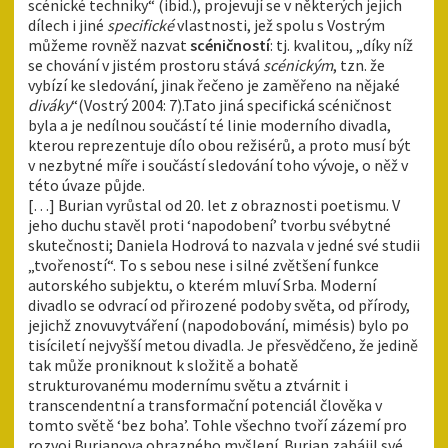
scénické techniky“ (ibid.), projevují se v některých jejich
dílech i jiné
specifické
vlastnosti, jež spolu s Vostrým
můžeme rovněž nazvat
scéničností
: tj. kvalitou, „díky níž
se chování v jistém prostoru stává
scénickým
, tzn. že
vybízí ke sledování, jinak řečeno je zaměřeno na nějaké
diváky
“(Vostrý 2004: 7).Tato jiná specifická scéničnost
byla a je nedílnou součástí té linie moderního divadla,
kterou reprezentuje dílo obou režisérů, a proto musí být
v nezbytné míře i součástí sledování toho vývoje, o něž v
této úvaze půjde.
[…] Burian vyrůstal od 20. let z obraznosti poetismu. V
jeho duchu stavěl proti ‘napodobení’ tvorbu svébytné
skutečnosti; Daniela Hodrová to nazvala v jedné své studii
„tvořeností“. To s sebou nese i silné zvětšení funkce
autorského subjektu, o kterém mluví Srba. Moderní
divadlo se odvrací od přirozené podoby světa, od přírody,
jejichž znovuvytváření (napodobování, mimésis) bylo po
tisíciletí nejvyšší metou divadla. Je přesvědčeno, že jedině
tak může proniknout k složitě a bohatě
strukturovanému modernímu světu a ztvárnit i
transcendentní a transformační potenciál člověka v
tomto světě ‘bez boha’. Tohle všechno tvoří zázemí pro
rozvoj Burianova obrazného myšlení. Burian zahájil své