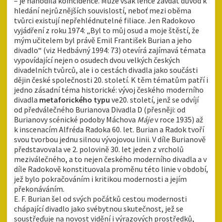
– je nahodilá koincidence. Může však lehce zavdat důvod k
hledání nejrůznějších souvislostí, neboť mezi oběma
tvůrci existují nepřehlédnutelné filiace. Jen Radokovo
vyjádření z roku 1974: „Byl to můj osud a moje štěstí, že
mým učitelem byl právě Emil František Burian a jeho
divadlo“ (viz Hedbávný 1994: 73) otevírá zajímavá témata
vypovídající nejen o osudech dvou velkých českých
divadelních tvůrců, ale i o cestách divadla jako součásti
dějin české společnosti 20. století. K těm tématům patří i
jedno zásadní téma historické: vývoj českého moderního
divadla
metaforického typu
ve20. století, jenž se odvíjí
od předválečného Burianova Divadla D (přesněji: od
Burianovy scénické podoby Máchova
Máje
v roce 1935) až
k inscenacím Alfréda Radoka 60. let. Burian a Radok tvoří
svou tvorbou jednu silnou vývojovou linii. V díle Burianově
představovala ve 2. polovině 30. let jeden z vrcholů
meziválečného, a to nejen českého moderního divadla a v
díle Radokově konstituovala proměnu této linie v období,
jež bylo pokračováním i kritikou modernosti a jejím
překonáváním.
E. F. Burian šel od svých počátků cestou modernosti
chápající divadlo jako svébytnou skutečnost, jež se
soustřeďuje na novost vidění i výrazových prostředků,