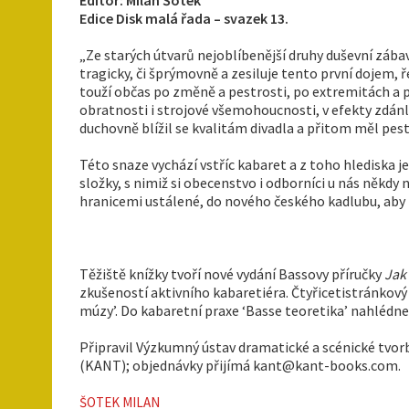
Edice Disk malá řada – svazek 13.
„Ze starých útvarů nejoblíbenější druhy duševní zábavy
tragicky, či šprýmovně a zesiluje tento první dojem,
touží občas po změně a pestrosti, po extremitách a pro
obratnosti i strojové všemohoucnosti, v efekty zdán
duchovně blížil se kvalitám divadla a přitom měl pest
Této snaze vychází vstříc kabaret a z toho hlediska j
složky, s nimiž si obecenstvo i odborníci u nás někdy n
hranicemi ustálené, do nového českého kadlubu, aby
Těžiště knížky tvoří nové vydání Bassovy příručky
Jak
zkušeností aktivního kabaretiéra. Čtyřicetistránkový
múzy’. Do kabaretní praxe ‘Basse teoretika’ nahléd
Připravil Výzkumný ústav dramatické a scénické tvorb
(KANT); objednávky přijímá kant@kant-books.com.
ŠOTEK MILAN