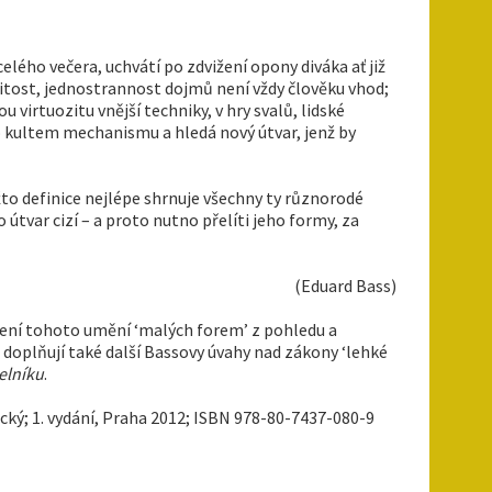
elého večera, uchvátí po zdvižení opony diváka ať již
litost, jednostrannost dojmů není vždy člověku vhod;
 virtuozitu vnější techniky, v hry svalů, lidské
o kultem mechanismu a hledá nový útvar, jenž by
žto definice nejlépe shrnuje všechny ty různorodé
o útvar cizí – a proto nutno přelíti jeho formy, za
(Eduard Bass)
lení tohoto umění ‘malých forem’ z pohledu a
 doplňují také další Bassovy úvahy nad zákony ‘lehké
elníku
.
cký; 1. vydání, Praha 2012; ISBN 978-80-7437-080-9