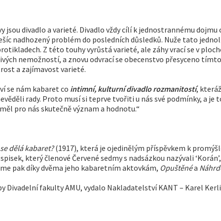
 jsou divadlo a varieté. Divadlo vždy cílí k jednostrannému dojmu c
 řešíc nadhozený problém do posledních důsledků. Nuže tato jedno
tikladech. Z této touhy vyrůstá varieté, ale záhy vrací se v plochou
livých nemožností, a znovu odvrací se obecenstvo přesyceno tímt
rost a zajímavost varieté.
eví se nám kabaret co
intimní, kulturní divadlo rozmanitostí
, která
evěděli rady. Proto musí si teprve tvořiti u nás své podmínky, a je t
 měl pro nás skutečně význam a hodnotu.“
 se dělá kabaret?
(1917), která je ojedinělým příspěvkem k promýš
 spisek, který členové Červené sedmy s nadsázkou nazývali ‘Korán’,
neme pak díky dvěma jeho kabaretním aktovkám,
Opuštěné
a
Náhrd
y Divadelní fakulty AMU, vydalo Nakladatelství KANT – Karel Kerli