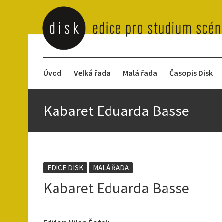
Úvod
Velká řada
Malá řada
Časopis Disk
Kabaret Eduarda Basse
EDICE DISK
MALÁ ŘADA
Kabaret Eduarda Basse
Editor: Milan Šotek