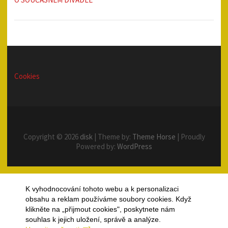
Cookies
Copyright © 2026
disk
| Theme by:
Theme Horse
| Proudly
Powered by:
WordPress
K vyhodnocování tohoto webu a k personalizaci
obsahu a reklam používáme soubory cookies. Když
klikněte na „přijmout cookies", poskytnete nám
souhlas k jejich uložení, správě a analýze.