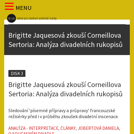
MENU
Brigitte Jaquesová zkouší Corneillova
Sertoria: Analýza divadelních rukopisů
DISK 3
Brigitte Jaquesová zkouší Corneillova
Sertoria: Analýza divadelních rukopisů
Sledování ‘písemné přípravy a průpravy’ francouzské
režisérky před i v průběhu zkoušek divadelní inscenace.
ANALÝZA - INTERPRETACE
,
ČLÁNKY
,
JOBERTOVÁ DANIELA
,
O SOUČASNÉM DIVADLE