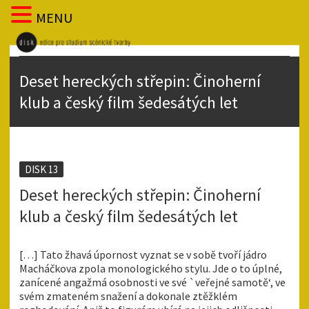
MENU
Deset hereckých střepin: Činoherní
klub a český film šedesátých let
DISK 13
Deset hereckých střepin: Činoherní
klub a český film šedesátých let
[…] Tato žhavá úpornost vyznat se v sobě tvoří jádro
Macháčkova zpola monologického stylu. Jde o to úplné,
zanícené angažmá osobnosti ve své `veřejné samotě‘, ve
svém zmateném snažení a dokonale ztěžklém