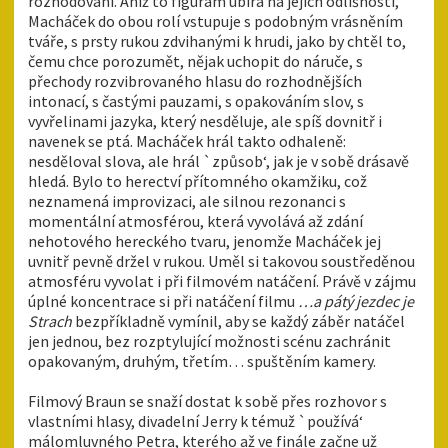
rozhodování. Aniž to figurám ubírá na jejich odlišnosti,
Macháček do obou rolí vstupuje s podobným vrásněním
tváře, s prsty rukou zdvihanými k hrudi, jako by chtěl to,
čemu chce porozumět, nějak uchopit do náruče, s
přechody rozvibrovaného hlasu do rozhodnějších
intonací, s častými pauzami, s opakováním slov, s
vyvřelinami jazyka, který nesděluje, ale spíš dovnitř i
navenek se ptá. Macháček hrál takto odhaleně:
nesděloval slova, ale hrál `způsob‘, jak je v sobě drásavě
hledá. Bylo to herectví přítomného okamžiku, což
neznamená improvizaci, ale silnou rezonanci s
momentální atmosférou, která vyvolává až zdání
nehotového hereckého tvaru, jenomže Macháček jej
uvnitř pevně držel v rukou. Uměl si takovou soustředěnou
atmosféru vyvolat i při filmovém natáčení. Právě v zájmu
úplné koncentrace si při natáčení filmu
…a pátý jezdec je
Strach
bezpříkladně vymínil, aby se každý záběr natáčel
jen jednou, bez rozptylující možnosti scénu zachránit
opakovaným, druhým, třetím… spuštěním kamery.
Filmový Braun se snaží dostat k sobě přes rozhovor s
vlastními hlasy, divadelní Jerry k témuž `používá‘
málomluvného Petra, kterého až ve finále začne už