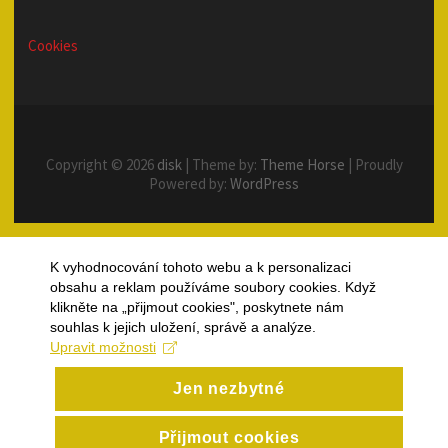
Cookies
Copyright © 2026
disk
| Theme by:
Theme Horse
| Proudly
Powered by:
WordPress
K vyhodnocování tohoto webu a k personalizaci
obsahu a reklam používáme soubory cookies. Když
klikněte na „přijmout cookies", poskytnete nám
souhlas k jejich uložení, správě a analýze.
Upravit možnosti
Jen nezbytné
Přijmout cookies