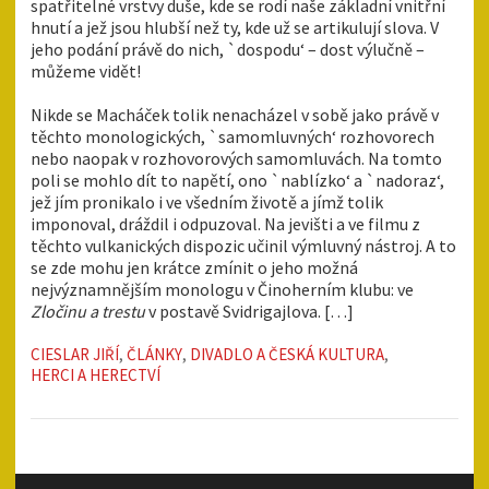
spatřitelné vrstvy duše, kde se rodí naše základní vnitřní
hnutí a jež jsou hlubší než ty, kde už se artikulují slova. V
jeho podání právě do nich, `dospodu‘ – dost výlučně –
můžeme vidět!
Nikde se Macháček tolik nenacházel v sobě jako právě v
těchto monologických, `samomluvných‘ rozhovorech
nebo naopak v rozhovorových samomluvách. Na tomto
poli se mohlo dít to napětí, ono `nablízko‘ a `nadoraz‘,
jež jím pronikalo i ve všedním životě a jímž tolik
imponoval, dráždil i odpuzoval. Na jevišti a ve filmu z
těchto vulkanických dispozic učinil výmluvný nástroj. A to
se zde mohu jen krátce zmínit o jeho možná
nejvýznamnějším monologu v Činoherním klubu: ve
Zločinu a trestu
v postavě Svidrigajlova. […]
CIESLAR JIŘÍ
,
ČLÁNKY
,
DIVADLO A ČESKÁ KULTURA
,
HERCI A HERECTVÍ