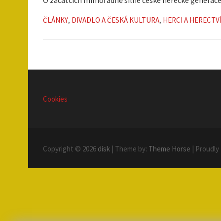
ČLÁNKY
,
DIVADLO A ČESKÁ KULTURA
,
HERCI A HERECTV
Cookies
Copyright © 2026
disk
| Theme by:
Theme Horse
| Proudly