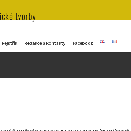
Rejstřík
Redakce a kontakty
Facebook
 právě založeném divadle DISK s perspektivou jejích dalších složi