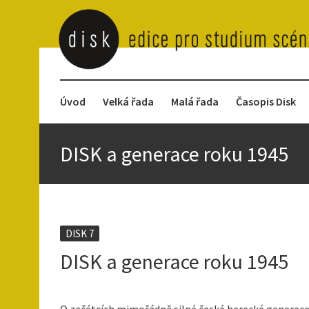
Úvod
Velká řada
Malá řada
Časopis Disk
DISK a generace roku 1945
DISK 7
DISK a generace roku 1945
O začátcích mimořádně silné české herecké generace v