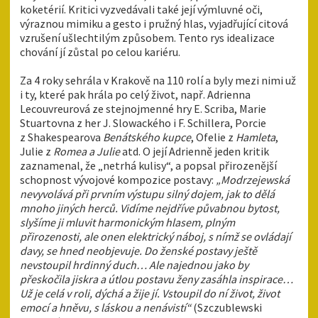
koketérií. Kritici vyzvedávali také její výmluvné oči,
výraznou mimiku a gesto i pružný hlas, vyjadřující citová
vzrušení ušlechtilým způsobem. Tento rys idealizace
chování jí zůstal po celou kariéru.
Za 4 roky sehrála v Krakově na 110 rolí a byly mezi nimi už
i ty, které pak hrála po celý život, např. Adrienna
Lecouvreurová ze stejnojmenné hry E. Scriba, Marie
Stuartovna z her J. Slowackého i F. Schillera, Porcie
z Shakespearova
Benátského kupce
, Ofelie z
Hamleta
,
Julie z
Romea a Julie
atd. O její Adrienně jeden kritik
zaznamenal, že „netrhá kulisy“, a popsal přirozenější
schopnost vývojové kompozice postavy:
„Modrzejewská
nevyvolává při prvním výstupu silný dojem, jak to dělá
mnoho jiných herců. Vidíme nejdříve půvabnou bytost,
slyšíme ji mluvit harmonickým hlasem, plným
přirozenosti, ale onen elektrický náboj, s nímž se ovládají
davy, se hned neobjevuje. Do ženské postavy ještě
nevstoupil hrdinný duch… Ale najednou jako by
přeskočila jiskra a útlou postavu ženy zasáhla inspirace…
Už je celá v roli, dýchá a žije jí. Vstoupil do ní život, život
emocí a hněvu, s láskou a nenávistí“
(Szczublewski