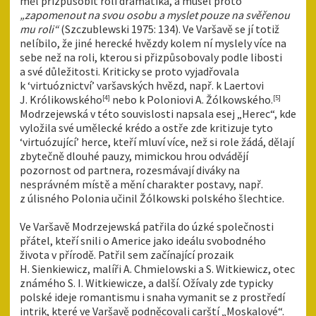
měl přizpůsobit roli dramatika, a musel proto
„zapomenout na svou osobu a myslet pouze na svěřenou
mu roli“
(Szczublewski 1975: 134). Ve Varšavě se jí totiž
nelíbilo, že jiné herecké hvězdy kolem ní myslely více na
sebe než na roli, kterou si přizpůsobovaly podle libosti
a své důležitosti. Kriticky se proto vyjadřovala
k ‘virtuóznictví’ varšavských hvězd, např. k Laertovi
J. Królikowského
nebo k Poloniovi A. Žólkowského.
[4]
[5]
Modrzejewská v této souvislosti napsala esej „Herec“, kde
vyložila své umělecké krédo a ostře zde kritizuje tyto
‘virtuózu­jící’ herce, kteří mluví více, než si role žádá, dělají
zbytečně dlouhé pauzy, mimickou hrou odvádějí
pozornost od partnera, rozesmávají diváky na
nesprávném místě a mění charakter postavy, např.
z úlisného Polonia učinil Žólkowski polského šlechtice.
Ve Varšavě Modrzejewská patřila do úzké společnosti
přátel, kteří snili o Americe jako ideálu svobodného
života v přírodě. Patřil sem začínající prozaik
H. Sienkiewicz, malíři A. Chmielowski a S. Witkiewicz, otec
známého S. I. Witkiewicze, a další. Ožívaly zde typicky
polské ideje romantismu i snaha vymanit se z prostředí
intrik, které ve Varšavě podněcovali carští „Moskalové“.