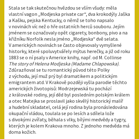
Stala se tak skutečnou hvězdou se vším všudy: měla
vlastní vagon „Modjeska private car“, dva krokodýly Jaška
a Kašku, pejska Kentucky, o němž se toho napsalo
v novinách víc než o hře ostatních herců souboru. Jejím
jménem se označovaly opět cigarety, bonbony, pivo a na
křižníku Norfolk nesla jméno „Modjeska“ dvě selata.
V amerických novinách se často objevovaly vymyšlené
historky, které spoluvytvářely mýtus herečky, a již od roku
1883 se o ní psaly v Americe knihy, např. od M. Collinse
The story of Helena Modjeska (Madame Chlapowska)
.
Zdůrazňoval se tu romantický původ této Polky
z východu, její muž prý byl dramatikem a politickým
emigrantem atd. V Krakově později vyšla parodie těchto
amerických životopisů: Modrzejewská tu pochází
z královské rodiny, její děd byl posledním polským králem
a otec Matejka se proslavil jako skvělý historický malíř
a hudební skladatel, celá její rodina byla pronásledována
okupační vládou, toulala se po lesích a sdílela lože
s divokými zvířaty, běhala s vlky, bílými medvědy a tygry,
kterých je kolem Krakova mnoho. Z jednoho medvěda má
doma kožich.