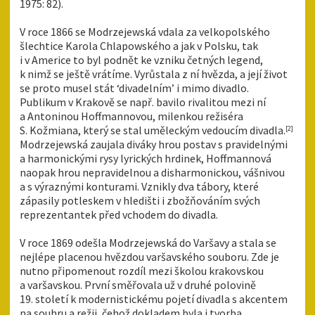
1975: 82).
V roce 1866 se Modrzejewská vdala za velkopolského
šlechtice Karola Chlapowského a jak v Polsku, tak
i v Americe to byl podnět ke vzniku četných legend,
k nimž se ještě vrátíme. Vyrůstala z ní hvězda, a její život
se proto musel stát ‘divadelním’ i mimo divadlo.
Publikum v Krakově se např. bavilo rivalitou mezi ní
a Antoninou Hoffmannovou, milenkou režiséra
S. Kožmiana, který se stal uměleckým vedoucím divadla.
[2]
Modrzejewská zaujala diváky hrou postav s pravidelnými
a harmonickými rysy lyrických hrdinek, Hoffmannová
naopak hrou nepravidelnou a disharmonickou, vášnivou
a s výraznými konturami. Vznikly dva tábory, které
zápasily potleskem v hledišti i zbožňováním svých
reprezentantek před vchodem do divadla.
V roce 1869 odešla Modrzejewská do Varšavy a stala se
nejlépe placenou hvězdou varšavského souboru. Zde je
nutno připomenout rozdíl mezi školou krakovskou
a varšavskou. První směřovala už v druhé polovině
19. století k modernistickému pojetí divadla s akcentem
na souhru a režii, čehož dokladem byla i tvorba