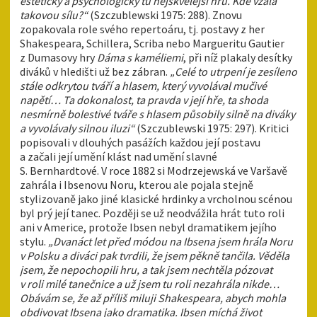
esteticky a psychologicky tu nejskvělejší hru. Kde vzala
takovou sílu?“
(Szczublewski 1975: 288). Znovu
zopakovala role svého repertoáru, tj. postavy z her
Shakespeara, Schillera, Scriba nebo Margueritu Gautier
z Dumasovy hry
Dáma s kaméliemi
, při níž plakaly desítky
diváků v hledišti už bez zábran.
„Celé to utrpení je zesíleno
stále odkrytou tváří a hlasem, který vyvolával mučivé
napětí… Ta dokonalost, ta pravda v její hře, ta shoda
nesmírně bolestivé tváře s hlasem působily silně na diváky
a vyvolávaly silnou iluzi“
(Szczublewski 1975: 297). Kritici
popisovali v dlouhých pasážích každou její postavu
a začali její umění klást nad umění slavné
S. Bernhardtové. V roce 1882 si Modrzejewská ve Varšavě
zahrála i Ibsenovu Noru, kterou ale pojala stejně
stylizovaně jako jiné klasické hrdinky a vrcholnou scénou
byl prý její tanec. Později se už neodvážila hrát tuto roli
ani v Americe, protože Ibsen nebyl dramatikem jejího
stylu.
„Dvanáct let před módou na Ibsena jsem hrála Noru
v Polsku a diváci pak tvrdili, že jsem pěkně tančila. Věděla
jsem, že nepochopili hru, a tak jsem nechtěla pózovat
v roli milé tanečnice a už jsem tu roli nezahrála nikde…
Obávám se, že až příliš miluji Shakespeara, abych mohla
obdivovat Ibsena jako dramatika. Ibsen míchá život