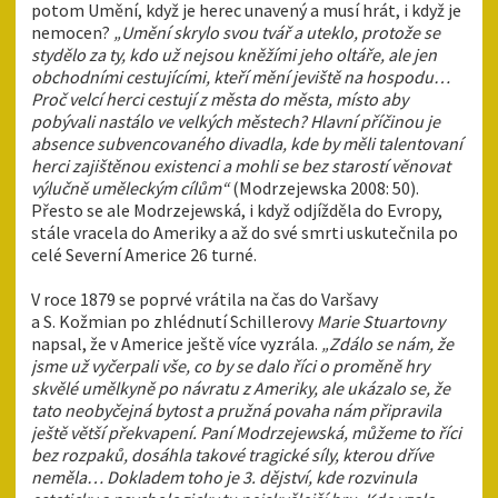
potom Umění, když je herec unavený a musí hrát, i když je
nemocen?
„Umění skrylo svou tvář a uteklo, protože se
stydělo za ty, kdo už nejsou kněžími jeho oltáře, ale jen
obchodními cestujícími, kteří mění jeviště na hospodu…
Proč velcí herci cestují z města do města, místo aby
pobývali nastálo ve velkých městech? Hlavní příčinou je
absence subvencovaného divadla, kde by měli talentovaní
herci zajištěnou existenci a mohli se bez starostí věnovat
výlučně uměleckým cílům“
(Modrzejewska 2008: 50).
Přesto se ale Modrzejewská, i když odjížděla do Evropy,
stále vracela do Ameriky a až do své smrti uskutečnila po
celé Severní Americe 26 turné.
V roce 1879 se poprvé vrátila na čas do Varšavy
a S. Kožmian po zhlédnutí Schillerovy
Marie Stuartovny
napsal, že v Americe ještě více vyzrála.
„Zdálo se nám, že
jsme už vyčerpali vše, co by se dalo říci o proměně hry
skvělé umělkyně po návratu z Ameriky, ale ukázalo se, že
tato neobyčejná bytost a pružná povaha nám připravila
ještě větší překvapení. Paní Modrzejewská, můžeme to říci
bez rozpaků, dosáhla takové tragické síly, kterou dříve
neměla… Dokladem toho je 3. dějství, kde rozvinula