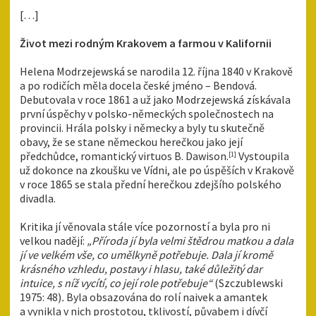
[…]
Život mezi rodným Krakovem a farmou v Kalifornii
Helena Modrzejewská se narodila 12. října 1840 v Krakově
a po rodičích měla docela české jméno – Bendová.
Debutovala v roce 1861 a už jako Modrzejewská získávala
první úspěchy v polsko-německých společnostech na
provincii. Hrála polsky i německy a byly tu skutečně
obavy, že se stane německou herečkou jako její
předchůdce, romantický virtuos B. Dawison.
Vystoupila
[1]
už dokonce na zkoušku ve Vídni, ale po úspěších v Krakově
v roce 1865 se stala přední herečkou zdejšího polského
divadla.
Kritika jí věnovala stále více pozorností a byla pro ni
velkou nadějí:
„Příroda jí byla velmi štědrou matkou a dala
jí ve velkém vše, co umělkyně potřebuje. Dala jí kromě
krásného vzhledu, postavy i hlasu, také důležitý dar
intuice, s níž vycítí, co její role potřebuje“
(Szczublewski
1975: 48)
.
Byla obsazována do rolí naivek a amantek
a vynikla v nich prostotou, tklivostí, půvabem i dívčí