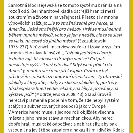
Samotná Modrzejewská se tomuto systému bránila a na
rozdíl od S. Bernhardtové kladla ostřejší hranici mezi
soukromím a životem na veřejnosti. Přesto si v mnoha
výpovědích stěžuje:
„Je to strašná země pro herce, ta
Amerika. Ještě strašnější pro hvězdy. Hrát se musí denně
během mnoha měsíců, volno je jen v neděli, ale ta se slaví
ve vlaku na cestě do jiného města“
(Szczublewski
1975: 237). V různých interview ostře kritizovala systém
amerického divadla hvězd.
„Cožpak jediným cílem je
jedněm zajistit zábavu a druhým peníze? Cožpak
neexistuje vyšší cíl než tyto dva? Když jsem přijela do
Ameriky, mnoho věcí mne překvapilo. Cizím mi byl
především způsob oznamování představení. Ty obrovské
plakáty a litografie, citáty z tisku na plakátech, portréty
Shakespeara hned vedle reklamy na léky a pozvánky na
výstavu psů“
(Modrzejewska 2008: 48). Slabá úroveň
herectví pramenila podle ní v tom, že zde nebyl systém
stálých a subvencovaných souborů jako v Evropě.
V Americe herec musel s jednou rolí objíždět všechna
města a jeho hra se stávala mechanickou. Aby herec
dobře hrál, musí také odpočívat a nabírat síly, aby pak
vstoupil na jeviště se zápalem a nakazil jím i diváky. Kde je