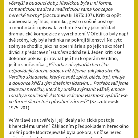
včerejší a budoucí doby. Klasickou byla u ní forma,
romantickou tradice a realistickou sama koncepce
herecké tvorby“
(Szczublewski 1975: 107). Kritika opět
obdivovala její hlas, mimiku, gesto i sošné postoje
a mnohokrát opisovala vrcholné scény jako příklad
dramatické kompozice a vyvrcholení. V Ofelii to byly např.
dvě scény, kdy byla hrdinka na pokraji šílenství. Na tyto
scény se chodilo jako na operní árie a po jejich skončení
diváci z představení
Hamleta
odcházeli. Jeden kritik se
dokonce pokusil přirovnat její hru k operám Verdiho,
jejího současníka.
„Příroda z ní vytvořila herečku
odpovídající duchu doby, v níž žijeme, tak jako stvořila
Verdiho skladatele, který rovněž zpívá, pláče, trpí, miluje
a dokonce křičí svým dnešním lidstvím… Potřebovali jsme
takovou herečku, která by uměla zvýraznit vášně, emoce
i snahy a současně vlastnila vzácnou vlastnost vyjádřit vše
ve formě šlechetné i půvabné zároveň“
(Szczublewski
1975: 201).
Ve Varšavě se utvářely i její ideály a kritické postoje
k hereckému umění. Základním předpokladem hereckého
umění podle Modrzejewské byla pokora, s níž se herec