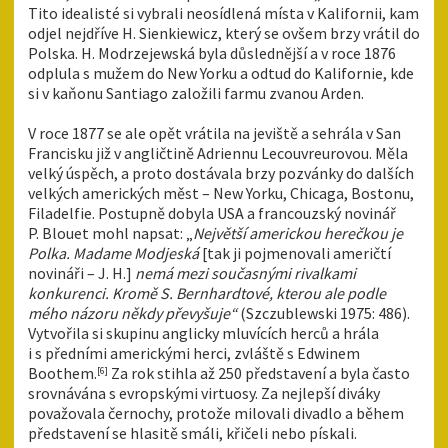
Tito idealisté si vybrali neosídlená místa v Kalifornii, kam
odjel nejdříve H. Sienkiewicz, který se ovšem brzy vrátil do
Polska. H. Modrzejewská byla důslednější a v roce 1876
odplula s mužem do New Yorku a odtud do Kalifornie, kde
si v kaňonu Santiago založili farmu zvanou Arden.
V roce 1877 se ale opět vrátila na jeviště a sehrála v San
Francisku již v angličtině Adriennu Lecouvreurovou. Měla
velký úspěch, a proto dostávala brzy pozvánky do dalších
velkých amerických měst – New Yorku, Chicaga, Bostonu,
Filadelfie. Postupně dobyla USA a francouzský novinář
P. Blouet mohl napsat:
„
Největší americkou herečkou je
Polka. Madame Modjeská
[tak ji pojmenovali američtí
novináři – J. H.]
nemá mezi současnými rivalkami
konkurenci. Kromě S. Bernhardtové, kterou ale podle
mého názoru někdy převyšuje“
(Szczublewski 1975: 486).
Vytvořila si skupinu anglicky mluvících herců a hrála
i s předními americkými herci, zvláště s Edwinem
Boothem.
Za rok stihla až 250 představení a byla často
[6]
srovnávána s evropskými virtuosy. Za nejlepší diváky
považovala černochy, protože milovali divadlo a během
představení se hlasitě smáli, křičeli nebo pískali.