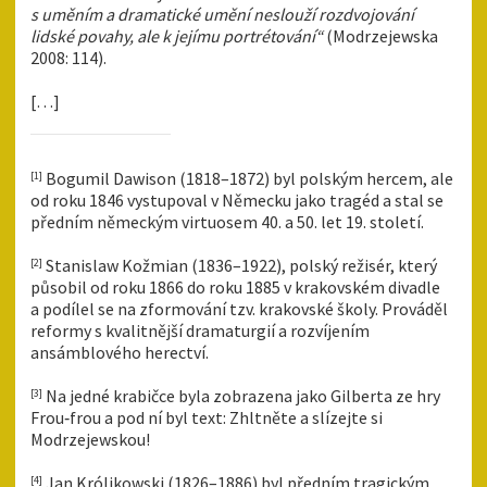
s uměním a dramatické umění neslouží rozdvojování
lidské povahy, ale k jejímu portrétování“
(Modrzejewska
2008: 114).
[…]
Bogumil Dawison (1818–1872) byl polským hercem, ale
[1]
od roku 1846 vystupoval v Německu jako tragéd a stal se
předním německým virtuosem 40. a 50. let 19. století.
Stanislaw Kožmian (1836–1922), polský režisér, který
[2]
působil od roku 1866 do roku 1885 v krakovském divadle
a podílel se na zformování tzv. krakovské školy. Prováděl
reformy s kvalitnější dramaturgií a rozvíjením
ansámblového herectví.
Na jedné krabičce byla zobrazena jako Gilberta ze hry
[3]
Frou‑frou a pod ní byl text: Zhltněte a slízejte si
Modrzejewskou!
Jan Królikowski (1826–1886) byl předním tragickým
[4]