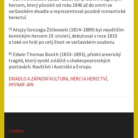
hercem, který působil od roku 1846 až do smrti ve
varšavském divadle a reprezentoval pozdně romantické
herectví.
Alojzy Gonzaga Žólkowski (1814–1889) byl největším
[5]
komickým hercem 19. století, debutoval v roce 1833
a také on hrál po celý život ve varšavském souboru.
Edwin Thomas Booth (1833–1893), přední americký
[6]
tragéd, který vynikl zvláště v shakespearovských
postavách. Navštívil i Austrálii a Evropu.
DIVADLO A ZÁPADNÍ KULTURA
,
HERCI A HERECTVÍ
,
HYVNAR JAN
Cookies