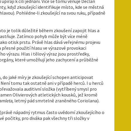
upírají k cíli jednání. Více se tomu věnuje Declan
ty, když zkoušející identifikuje místo, kde se městná
hlavou). Pohlédne‑li zkoušející na svou ruku, případně
oto je tolik důležité během zkoušení zapojit hlas a
vlastňuje. Zatímco pohyb může být více méně
jako otisk prstu. Právě hlas dává veřejnému projevu
přesné použití hlasu ve výrazové provokaci
ho výrazu. Hlas i tělový výraz jsou prostředky,
orgány, které umožňují jeho zachycení a průběžné
, do jaké míry je zkoušející schopen anticipovat
 Není tomu tak ostatně ani v případě herců. I u herců
řevažovala auditivní složka (vytříbený smysl pro
 pramen Olivierových atletických kousků, jež kromě
amleta
, letmý pád smrtelně zraněného Coriolana).
e (právě nápadný rytmus často uvědomí zkoušejícího o
vé počitky, pro diváka pak všechny tři složky v