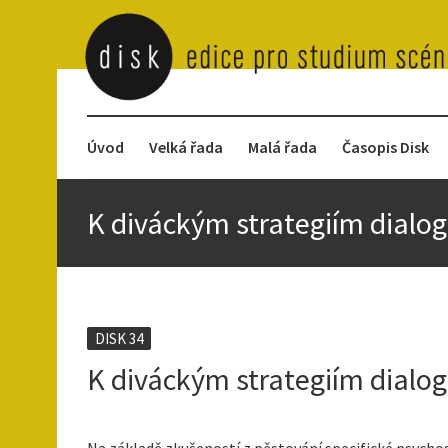
Úvod
Velká řada
Malá řada
Časopis Disk
K diváckým strategiím dialog
DISK 34
K diváckým strategiím dialog
Na základě zkušeností z pěstování specifické psychoso