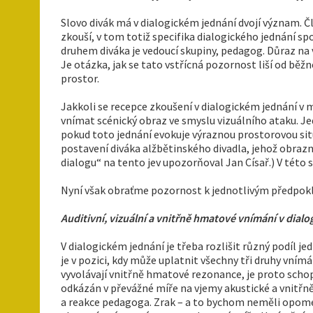
Slovo divák má v dialogickém jednání dvojí význam. Č
zkouší, v tom totiž specifika dialogického jednání sp
druhem diváka je vedoucí skupiny, pedagog. Důraz na
Je otázka, jak se tato vstřícná pozornost liší od běž
prostor.
Jakkoli se recepce zkoušení v dialogickém jednání v 
vnímat scénický obraz ve smyslu vizuálního ataku. Jed
pokud toto jednání evokuje výraznou prostorovou sit
postavení diváka alžbětinského divadla, jehož obra
dialogu“ na tento jev upozorňoval Jan Císař.) V této 
Nyní však obraťme pozornost k jednotlivým předpokla
Auditivní, vizuální a vnitřně hmatové vnímání v dial
V dialogickém jednání je třeba rozlišit různý podíl jed
je v pozici, kdy může uplatnit všechny tři druhy vním
vyvolávají vnitřně hmatové rezonance, je proto schop
odkázán v převážné míře na vjemy akustické a vnitřn
a reakce pedagoga. Zrak – a to bychom neměli opomen