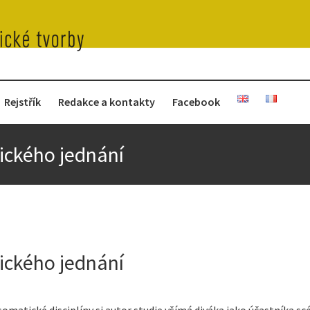
Rejstřík
Redakce a kontakty
Facebook
ického jednání
ického jednání
matické disciplíny si autor studie všímá diváka jako účastníka scé