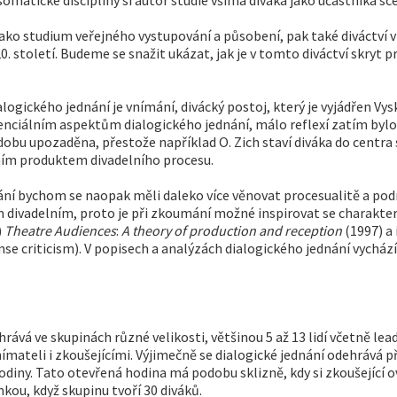
 jako studium veřejného vystupování a působení, pak také diváctví
. století. Budeme se snažit ukázat, jak je v tomto diváctví skryt p
alogického jednání je vnímání, divácký postoj, který je vyjádřen V
enciálním aspektům dialogického jednání, málo reflexí zatím byl
 dobu upozaděna, přestože například O. Zich staví diváka do centra
lním produktem divadelního procesu.
í bychom se naopak měli daleko více věnovat procesualitě a podm
ivadelním, proto je při zkoumání možné inspirovat se charakter
)
Theatre Audiences
:
A theory of production and reception
(1997) a
nse criticism). V popisech a analýzách dialogického jednání vycház
ehrává ve skupinách různé velikosti, většinou 5 až 13 lidí včetně l
ímateli i zkoušejícími. Výjimečně se dialogické jednání odehrává p
diny. Tato otevřená hodina má podobu sklizně, kdy si zkoušející ově
ou, když skupinu tvoří 30 diváků.