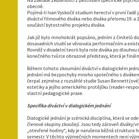
obecně.
Pojímá‑li Ivan Vyskočil studium herectví v první řadě
diváctví filmového diváka nebo diváka přelomu 19. a 20
součástí bytostného projektu diváka.
Jak již bylo mnohokrát popsáno, jedním z činitelů di
dosavadních studií se věnovala performačním a exist
Rovněž v divadelní teorii byla role diváka po dlouhou
konečného tvůrce obrazové představy, která je finá
Během tohoto zkoumání diváctví v dialogickém jednán
jednání má bezpochyby mnoho společného s divákem d
čerpal zejména z rozsáhlé studie Susan Bennett(ové
estetiky a jejího amerického protějšku (reader‑respo
vlastní pedagogické praxe.
Specifika diváctví v dialogickém jednání
Dialogické jednání je scénická disciplína, která se od
členové skupiny zkoušejí. Jsou tedy zároveň diváky/vn
„otevřené hodiny“, kdy je narušena běžná struktura ho
semestr. V těchto výjimečných momentech není výjimk