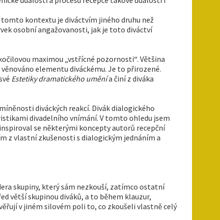
 v tomto kontextu je diváctvím jiného druhu než
rvek osobní angažovanosti, jak je toto diváctví
yskočilovou maximou „vstřícné pozornosti“. Většina
o věnováno elementu diváckému. Je to přirozené.
 své
Estetiky dramatického umění
a činí z diváka
íněnosti diváckých reakcí. Divák dialogického
istikami divadelního vnímání. V tomto ohledu jsem
 inspiroval se některými koncepty autorů recepční
ím z vlastní zkušenosti s dialogickým jednáním a
eadera skupiny, který sám nezkouší, zatímco ostatní
řed větší skupinou diváků, a to během klauzur,
řují v jiném silovém poli to, co zkoušeli vlastně celý