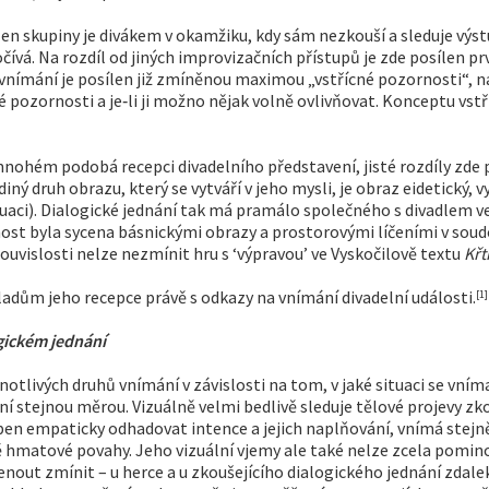
len skupiny je divákem v okamžiku, kdy sám nezkouší a sleduje výst
očívá. Na rozdíl od jiných improvizačních přístupů je zde posílen 
 vnímání je posílen již zmíněnou maximou „vstřícné pozornosti“, n
né pozornosti a je‑li ji možno nějak volně ovlivňovat. Konceptu vs
mnohém podobá recepci divadelního představení, jisté rozdíly zde 
iný druh obrazu, který se vytváří v jeho mysli, je obraz eidetický,
uaci). Dialogické jednání tak má pramálo společného s divadlem 
znost byla sycena básnickými obrazy a prostorovými líčeními v s
souvislosti nelze nezmínit hru s ‘výpravou’ ve Vyskočilově textu
Křt
dům jeho recepce právě s odkazy na vnímání divadelní události.
[1]
ogickém jednání
notlivých druhů vnímání v závislosti na tom, v jaké situaci se vnímat
ání stejnou měrou. Vizuálně velmi bedlivě sleduje tělové projevy z
en empaticky odhadovat intence a jejich naplňování, vnímá stejně j
ě hmatové povahy. Jeho vizuální vjemy ale také nelze zcela pomi
out zmínit – u herce a u zkoušejícího dialogického jednání zdalek