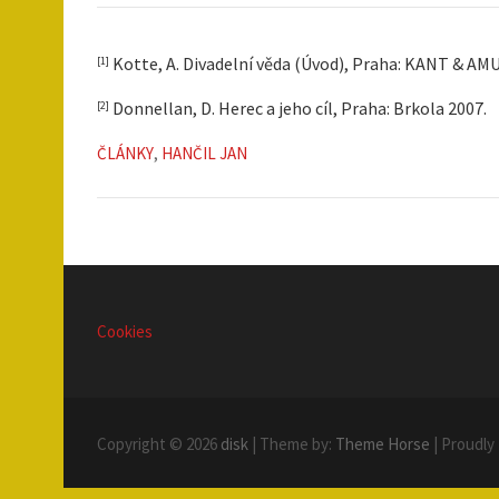
Kotte, A. Divadelní věda (Úvod), Praha: KANT & AMU 2
[1]
Donnellan, D. Herec a jeho cíl, Praha: Brkola 2007.
[2]
ČLÁNKY
,
HANČIL JAN
Cookies
Copyright © 2026
disk
| Theme by:
Theme Horse
| Proudly