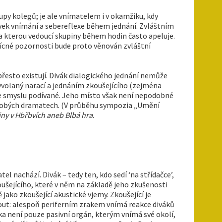
upy kolegů; je ale vnímatelem i v okamžiku, kdy
prvek vnímání a sebereflexe během jednání. Zvláštním
a kterou vedoucí skupiny během hodin často apeluje.
třícné pozornosti bude proto věnován zvláštní
přesto existují. Divák dialogického jednání nemůže
 vyvolaný narací a jednáním zkoušejícího (zejména
ve smyslu podívané. Jeho místo však není nepodobné
oudobých dramatech. (V průběhu sympozia „Umění
iny v Hbřbvích aneb Blbá hra
.
el nachází. Divák – tedy ten, kdo sedí ‘na střídačce’,
koušejícího, které v něm na základě jeho zkušenosti
ako zkoušející akustické vjemy. Zkoušející je
nout: alespoň periferním zrakem vnímá reakce diváků
a není pouze pasivní orgán, kterým vnímá své okolí,