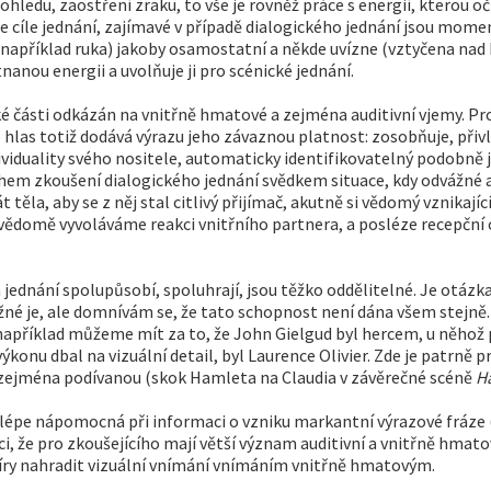
ledu, zaostření zraku, to vše je rovněž práce s energií, kterou oči 
e cíle jednání, zajímavé v případě dialogického jednání jsou momen
 (například ruka) jakoby osamostatní a někde uvízne (vztyčena nad 
nanou energii a uvolňuje ji pro scénické jednání.
ké části odkázán na vnitřně hmatové a zejména auditivní vjemy. Pr
hlas totiž dodává výrazu jeho závaznou platnost: zosobňuje, při
dividuality svého nositele, automaticky identifikovatelný podobně 
em zkoušení dialogického jednání svědkem situace, kdy odvážné a 
ěla, aby se z něj stal citlivý přijímač, akutně si vědomý vznikající
vědomě vyvoláváme reakci vnitřního partnera, a posléze recepční 
 jednání spolupůsobí, spoluhrají, jsou těžko oddělitelné. Je otázka
možné je, ale domnívám se, že tato schopnost není dána všem stejně.
například můžeme mít za to, že John Gielgud byl hercem, u něhož p
výkonu dbal na vizuální detail, byl Laurence Olivier. Zde je patrně
 zejména podívanou (skok Hamleta na Claudia v závěrečné scéně
H
 nejlépe nápomocná při informaci o vzniku markantní výrazové fráz
íci, že pro zkoušejícího mají větší význam auditivní a vnitřně hmato
míry nahradit vizuální vnímání vnímáním vnitřně hmatovým.