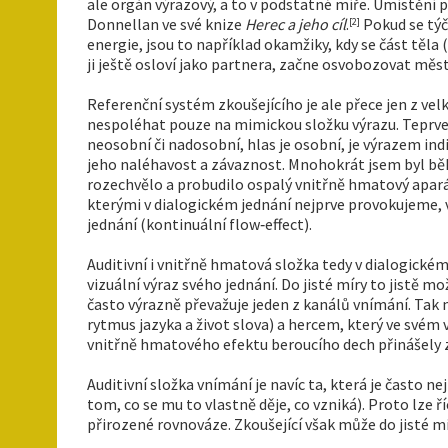
ale orgán výrazový, a to v podstatné míře. Umístění poh
Donnellan ve své knize
Herec a jeho cíl
.
Pokud se týč
[2]
energie, jsou to například okamžiky, kdy se část těla
ji ještě osloví jako partnera, začne osvobozovat měst
Referenční systém zkoušejícího je ale přece jen z vel
nespoléhat pouze na mimickou složku výrazu. Teprve 
neosobní či nadosobní, hlas je osobní, je výrazem in
jeho naléhavost a závaznost. Mnohokrát jsem byl běh
rozechvělo a probudilo ospalý vnitřně hmatový aparát t
kterými v dialogickém jednání nejprve provokujeme, 
jednání (kontinuální flow‑effect).
Auditivní i vnitřně hmatová složka tedy v dialogickém
vizuální výraz svého jednání. Do jisté míry to jistě 
často výrazně převažuje jeden z kanálů vnímání. Tak 
rytmus jazyka a život slova) a hercem, který ve svém 
vnitřně hmatového efektu beroucího dech přinášely
Auditivní složka vnímání je navíc ta, která je často
tom, co se mu to vlastně děje, co vzniká). Proto lze ř
přirozené rovnováze. Zkoušející však může do jisté 