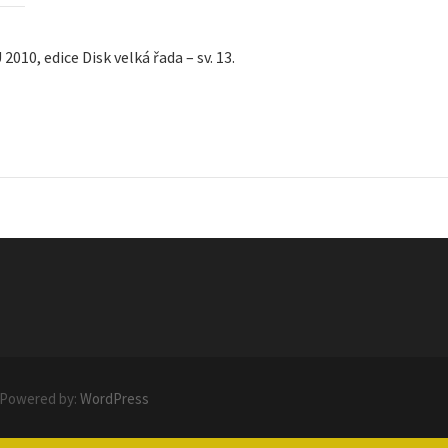
010, edice Disk velká řada – sv. 13.
 Powered by:
WordPress