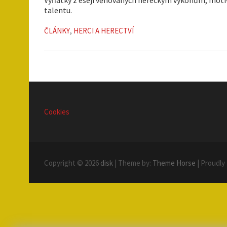
talentu.
ČLÁNKY
,
HERCI A HERECTVÍ
Cookies
Copyright © 2026
disk
| Theme by:
Theme Horse
| Proudly