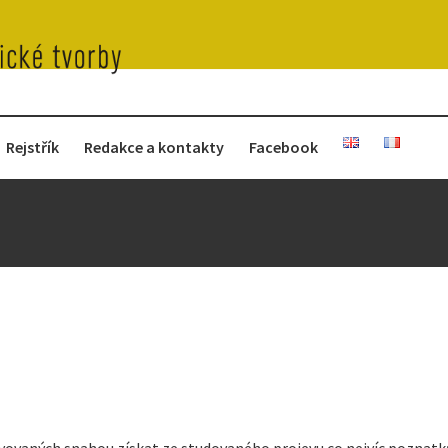
Rejstřík
Redakce a kontakty
Facebook
ovaných snahou získat ze studovaného projevu co nejvíc poznatků 