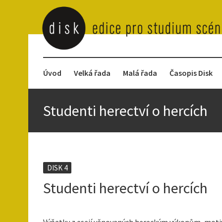
Úvod
Velká řada
Malá řada
Časopis Disk
Studenti herectví o hercích
DISK 4
Studenti herectví o hercích
Výňatky z esejí věnovaných hereckým výkonům, motiv