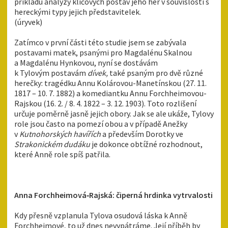
příkladu analýzy klíčových postav jeho her v souvislosti s
hereckými typy jejich představitelek.
(úryvek)
Zatímco v první části této studie jsem se zabývala
postavami matek, psanými pro Magdalénu Skalnou
a Magdalénu Hynkovou, nyní se dostávám
k Tylovým postavám
dívek,
také psaným pro dvě různé
herečky: tragédku Annu Kolárovou-Manetínskou (27. 11.
1817 – 10. 7. 1882) a komediantku Annu Forchheimovou-
Rajskou (16. 2. / 8. 4. 1822 – 3. 12. 1903). Toto rozlišení
určuje poměrně jasně jejich obory. Jak se ale ukáže, Tylovy
role jsou často na pomezí obou a v případě Anežky
v
Kutnohorských havířích
a především Dorotky ve
Strakonickém dudáku
je dokonce obtížné rozhodnout,
které Anně role spíš patřila.
Anna Forchheimová‑Rajská: čiperná hrdinka vytrvalosti
Kdy přesně vzplanula Tylova osudová láska k Anně
Forchheimové, to už dnes nevypátráme. Její příběh by