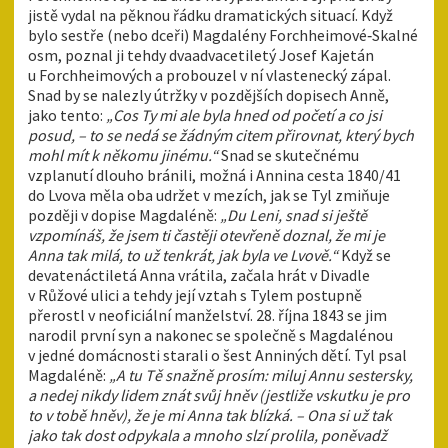
jistě vydal na pěknou řádku dramatických situací. Když
bylo sestře (nebo dceři) Magdalény Forchheimové‑Skalné
osm, poznal ji tehdy dvaadvacetiletý Josef Kajetán
u Forchheimových a probouzel v ní vlastenecký zápal.
Snad by se nalezly útržky v pozdějších dopisech Anně,
jako tento:
„Cos Ty mi ale byla hned od početí a co jsi
posud, – to se nedá se žádným citem přirovnat, který bych
mohl mít k někomu jinému.“
Snad se skutečnému
vzplanutí dlouho bránili, možná i Annina cesta 1840/41
do Lvova měla oba udržet v mezích, jak se Tyl zmiňuje
později v dopise Magdaléně:
„Du Leni, snad si ještě
vzpomínáš, že jsem ti častěji otevřeně doznal, že mi je
Anna tak milá, to už tenkrát, jak byla ve Lvově.“
Když se
devatenáctiletá Anna vrátila, začala hrát v Divadle
v Růžové ulici a tehdy její vztah s Tylem postupně
přerostl v neoficiální manželství. 28. října 1843 se jim
narodil první syn a nakonec se společně s Magdalénou
v jedné domácnosti starali o šest Anniných dětí. Tyl psal
Magdaléně:
„A tu Tě snažně prosím: miluj Annu sestersky,
a nedej nikdy lidem znát svůj hněv (jestliže vskutku je pro
to v tobě hněv), že je mi Anna tak blízká. – Ona si už tak
jako tak dost odpykala a mnoho slzí prolila, poněvadž