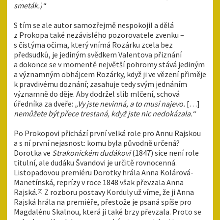
smeták.)“
S tím se ale autor samozřejmě nespokojil a dělá
z Prokopa také nezávislého pozorovatele zvenku –
s čistýma očima, který vnímá Rozárku zcela bez
předsudků, je jediným svědkem Valentova přiznání
a dokonce se v momentě největší pohromy stává jediným
a významným obhájcem Rozárky, když ji ve vězení přiměje
k pravdivému doznání; zasahuje tedy svým jednáním
významně do děje. Aby dodržel slib mlčení, schová
úředníka za dveře:
„Vy jste nevinná, a to musí najevo.
[…]
nemůžete být přece trestaná, když jste nic nedokázala.“
Po Prokopovi přichází první velká role pro Annu Rajskou
a s ní první nejasnost: komu byla původně určená?
Dorotka ve
Strakonickém dudákovi
(1847) sice není role
titulní, ale dudáku Švandovi je určitě rovnocenná.
Listopadovou premiéru Dorotky hrála Anna Kolárová-
Manetínská, reprízy v roce 1848 však převzala Anna
Rajská.
Z rozboru postavy Korduly už víme, že ji Anna
[2]
Rajská hrála na premiéře, přestože je psaná spíše pro
Magdalénu Skalnou, která ji také brzy převzala. Proto se