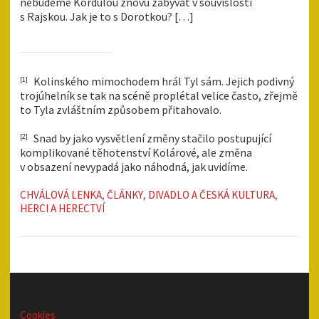
nebudeme Kordulou znovu zabývat v souvislosti
s Rajskou. Jak je to s Dorotkou? […]
Kolinského mimochodem hrál Tyl sám. Jejich podivný
[1]
trojúhelník se tak na scéně proplétal velice často, zřejmě
to Tyla zvláštním způsobem přitahovalo.
Snad by jako vysvětlení změny stačilo postupující
[2]
komplikované těhotenství Kolárové, ale změna
v obsazení nevypadá jako náhodná, jak uvidíme.
CHVÁLOVÁ LENKA
,
ČLÁNKY
,
DIVADLO A ČESKÁ KULTURA
,
HERCI A HERECTVÍ
Cookies