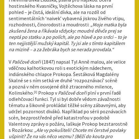
hostinského Kvasničky, Vojtěchova láska na první
pohled – je čistá, ideální dívka, ale na rozdíl od
sentimentálních ‘naivek’ vybavená jiskrou živého vtipu,
rozhodnosti, činorodosti a moudrosti:
„Moje matka byla
zkušená žena a říkávala vždycky: moudré děvče prej se
neptá po statku a po polích, ale po hlavě a po srdci – to je
ten nejjistější mužský kapitál. Ty jsi ale s tímto kapitálem
na mizině – a za žebráka bych se nerada provdala.“
V
Paličově dceři
(1847) napsal Tyl Anně malou, ale velice
vděčnou kalhotkovou roli s exotickým nádechem,
indiánského chlapce Prokopa. Šestáková Magdalény
Skalné se s ním setká ve druhé ‘rozpoznávací’ scéně
a pozná v něm osvojené dítě ztraceného milence,
Kolinského.
Prokop v
Paličově dceři
plní v první řadě
[1]
odlehčovací funkci. Tyl si byl dobře vědom závažnosti
tématu a šikovně prokládal těžké scény zábavnými, aby
udržel pozornost diváků. Například po sérii poznávacích
scén, bezprostředně před katastrofou v podobě
Valentovy zprávy o požáru, laškuje Prokop bezstarostně
s Rozárkou:
„Ale vy pokušiteli! Chcete mi čerstvé povlaky
ušpinit? Že na vás něco vezmu? (Běží do kouta pro