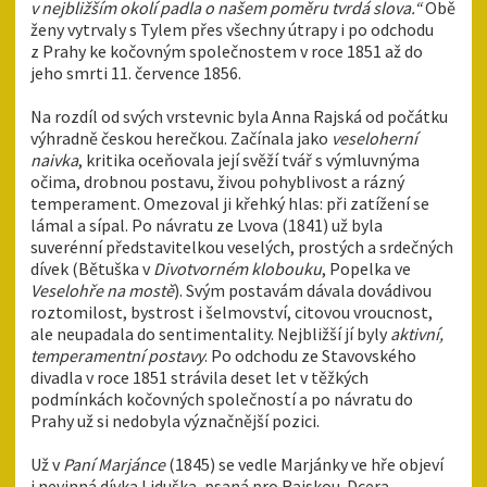
v nejbližším okolí padla o našem poměru tvrdá slova.“
Obě
ženy vytrvaly s Tylem přes všechny útrapy i po odchodu
z Prahy ke kočovným společnostem v roce 1851 až do
jeho smrti 11. července 1856.
Na rozdíl od svých vrstevnic byla Anna Rajská od počátku
výhradně českou herečkou. Začínala jako
veseloherní
naivka
, kritika oceňovala její svěží tvář s výmluvnýma
očima, drobnou postavu, živou pohyblivost a rázný
temperament. Omezoval ji křehký hlas: při zatížení se
lámal a sípal. Po návratu ze Lvova (1841) už byla
suverénní představitelkou veselých, prostých a srdečných
dívek (Bětuška v
Divotvorném klobouku
, Popelka ve
Veselohře na mostě
). Svým postavám dávala dovádivou
roztomilost, bystrost i šelmovství, citovou vroucnost,
ale neupadala do sentimentality. Nejbližší jí byly
aktivní,
temperamentní postavy
. Po odchodu ze Stavovského
divadla v roce 1851 strávila deset let v těžkých
podmínkách kočovných společností a po návratu do
Prahy už si nedobyla význačnější pozici.
Už v
Paní Marjánce
(1845) se vedle Marjánky ve hře objeví
i nevinná dívka Liduška, psaná pro Rajskou. Dcera