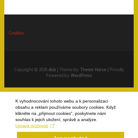
Cookies
Copyright © 2026
disk
| Theme by:
Theme Horse
| Proudly
Powered by:
WordPress
K vyhodnocování tohoto webu a k personalizaci
obsahu a reklam používáme soubory cookies. Když
klikněte na „přijmout cookies", poskytnete nám
souhlas k jejich uložení, správě a analýze.
Upravit možnosti