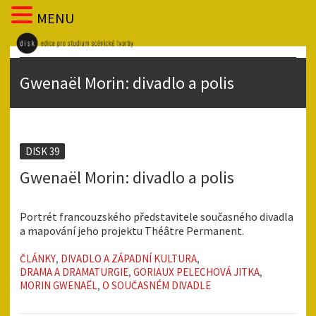
MENU
Gwenaël Morin: divadlo a polis
DISK 39
Gwenaël Morin: divadlo a polis
Portrét francouzského představitele současného divadla
a mapování jeho projektu Théâtre Permanent.
ČLÁNKY
,
DIVADLO A ZÁPADNÍ KULTURA
,
DRAMA A DRAMATURGIE
,
GORIAUX PELECHOVÁ JITKA
,
MORIN GWENAËL
,
O SOUČASNÉM DIVADLE