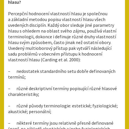
hlasu?
Percepční hodnocení vlastností hlasu je společnou
a základní metodou popisu vlastností hlasu všech
uvedených disciplín. Každý obor sleduje jiné parametry
hlasu s ohledem na oblast svého zájmu, používá vlastní
terminologii, dokonce i definuje různé druhy vlastností
hlasu svým způsobem, často jinak než ostatní obory.
Uvedený multioborový přístup pak vytváří následující
sadu problémů v obecném přístupu k hodnocení
vlastností hlasu (Carding et al. 2000):
– nedostatek standardního setu dobře definovaných
termínů;
– různé deskriptivní termíny popisující různé hlasové
charakteristiky;
– různé původy terminologie: estetické; fyziologické;
akustické; personální;
– některé termíny jsou relativně přesně definované
(např. na základě akustických a/nebo fyziologických