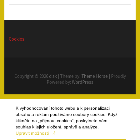
Cookies
Copyright © 2026
disk
| Theme by:
Theme Horse
| Proudly
Powered by:
WordPress
K vyhodnocování tohoto webu a k personalizaci
obsahu a reklam používáme soubory cookies. Když
klikněte na „přijmout cookies", poskytnete nám
souhlas k jejich uložení, správě a analýze.
Upravit možnosti