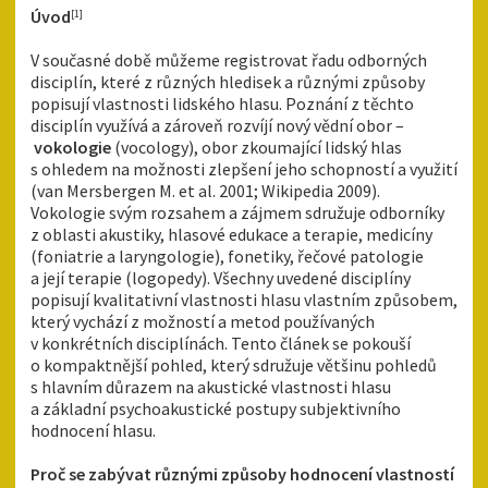
Úvod
[1]
V současné době můžeme registrovat řadu odborných
disciplín, které z různých hledisek a různými způsoby
popisují vlastnosti lidského hlasu. Poznání z těchto
disciplín využívá a zároveň rozvíjí nový vědní obor –
vokologie
(vocology), obor zkoumající lidský hlas
s ohledem na možnosti zlepšení jeho schopností a využití
(van Mersbergen M. et al. 2001; Wikipedia 2009).
Vokologie svým rozsahem a zájmem sdružuje odborníky
z oblasti akustiky, hlasové edukace a terapie, medicíny
(foniatrie a laryngologie), fonetiky, řečové patologie
a její terapie (logopedy). Všechny uvedené disciplíny
popisují kvalitativní vlastnosti hlasu vlastním způsobem,
který vychází z možností a metod používaných
v konkrétních disciplínách. Tento článek se pokouší
o kompaktnější pohled, který sdružuje většinu pohledů
s hlavním důrazem na akustické vlastnosti hlasu
a základní psychoakustické postupy subjektivního
hodnocení hlasu.
Proč se zabývat různými způsoby hodnocení vlastností