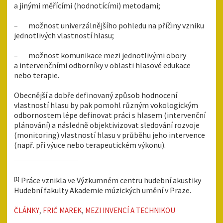
a jinými měřícími (hodnotícími) metodami;
– možnost univerzálnějšího pohledu na příčiny vzniku
jednotlivých vlastností hlasu;
– možnost komunikace mezi jednotlivými obory
a intervenčními odborníky v oblasti hlasové edukace
nebo terapie.
Obecnější a dobře definovaný způsob hodnocení
vlastností hlasu by pak pomohl různým vokologickým
odbornostem lépe definovat práci s hlasem (intervenční
plánování) a následně objektivizovat sledování rozvoje
(monitoring) vlastností hlasu v průběhu jeho intervence
(např. při výuce nebo terapeutickém výkonu).
Práce vznikla ve Výzkumném centru hudební akustiky
[1]
Hudební fakulty Akademie múzických umění v Praze.
ČLÁNKY
,
FRIČ MAREK
,
MEZI INVENCÍ A TECHNIKOU