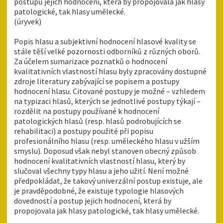
postupů jejich hodnocení, která by propojovala jak hlasy
patologické, tak hlasy umělecké.
(úryvek)
Popis hlasu a subjektivní hodnocení hlasové kvality se
stále těší velké pozornosti odborníků z různých oborů.
Za účelem sumarizace poznatků o hodnocení
kvalitativních vlastností hlasu byly zpracovány dostupné
zdroje literatury zabývající se popisem a postupy
hodnocení hlasu. Citované postupy je možné – vzhledem
na typizaci hlasů, kterých se jednotlivé postupy týkají –
rozdělit na postupy používané k hodnocení
patologických hlasů (resp. hlasů podrobujících se
rehabilitaci) a postupy použité při popisu
profesionálního hlasu (resp. uměleckého hlasu v užším
smyslu). Doposud však nebyl stanoven obecný způsob
hodnocení kvalitativních vlastností hlasu, který by
slučoval všechny typy hlasu a jeho užití. Není možné
předpokládat, že takový univerzální postup existuje, ale
je pravděpodobné, že existuje typologie hlasových
dovedností a postup jejich hodnocení, která by
propojovala jak hlasy patologické, tak hlasy umělecké.