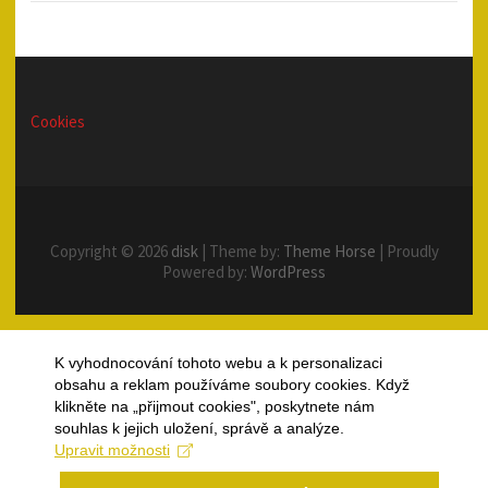
Cookies
Copyright © 2026
disk
| Theme by:
Theme Horse
| Proudly
Powered by:
WordPress
K vyhodnocování tohoto webu a k personalizaci
obsahu a reklam používáme soubory cookies. Když
klikněte na „přijmout cookies", poskytnete nám
souhlas k jejich uložení, správě a analýze.
Upravit možnosti