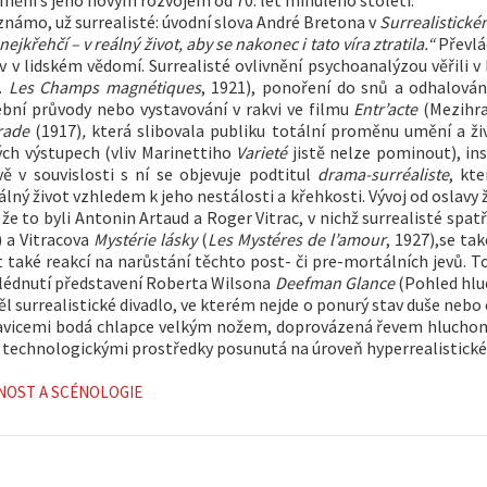
 známo, už surrealisté: úvodní slova André Bretona v
Surrealistick
ě nejkřehčí – v reálný život, aby se nakonec i tato víra ztratila.“
Převlád
tev v lidském vědomí. Surrealisté ovlivnění psychoanalýzou věřili v
.
Les Champs magnétiques
, 1921), ponoření do snů a odhalová
bní průvody nebo vystavování v rakvi ve filmu
Entr’acte
(Mezihra,
rade
(1917)
,
která slibovala publiku totální proměnu umění a živo
ých výstupech (vliv Marinettiho
Varieté
jistě nelze pominout), in
ě v souvislosti s ní se objevuje podtitul
drama-surréaliste
, kt
álný život vzhledem k jeho nestálosti a křehkosti. Vývoj od oslavy
že to byli Antonin Artaud a Roger Vitrac, v nichž surrealisté spatřov
) a Vitracova
Mystérie lásky
(
Les Mystéres de l’amour
, 1927),se tak
t také reakcí na narůstání těchto post- či pre-mortálních jevů. To
lédnutí představení Roberta Wilsona
Deefman Glance
(Pohled hluc
l surrealistické divadlo, ve kterém nejde o ponurý stav duše neb
avicemi bodá chlapce velkým nožem, doprovázená řevem hluchon
 technologickými prostředky posunutá na úroveň hyperrealistick
NOST A SCÉNOLOGIE