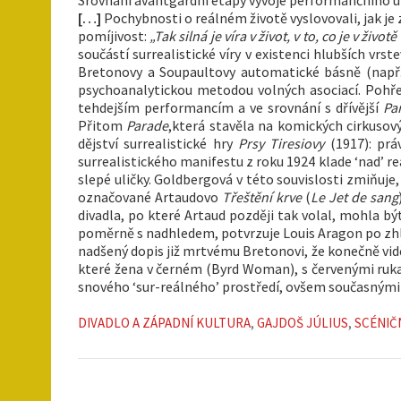
[
…
]
Pochybnosti o reálném životě vyslovovali, jak je
pomíjivost:
„Tak silná je víra v život, v to, co je v život
součástí surrealistické víry v existenci hlubších vrs
Bretonovy a Soupaultovy automatické básně (např
psychoanalytickou metodou volných asociací. Pohře
tehdejším performancím a ve srovnání s dřívější
Pa
Přitom
Parade
,která stavěla na komických cirkusov
dějství surrealistické hry
Prsy Tiresiovy
(1917): práv
surrealistického manifestu z roku 1924 klade ‘nad’ re
slepé uličky. Goldbergová v této souvislosti zmiňuje, 
označované Artaudovo
Třeštění krve
(
Le Jet de sang
divadla, po které Artaud později tak volal, mohla bý
poměrně s nadhledem, potvrzuje Louis Aragon po zh
nadšený dopis již mrtvému Bretonovi, že konečně vidě
které žena v černém (Byrd Woman), s červenými ruk
snového ‘sur-reálného’ prostředí, ovšem současnými
DIVADLO A ZÁPADNÍ KULTURA
,
GAJDOŠ JÚLIUS
,
SCÉNIČ