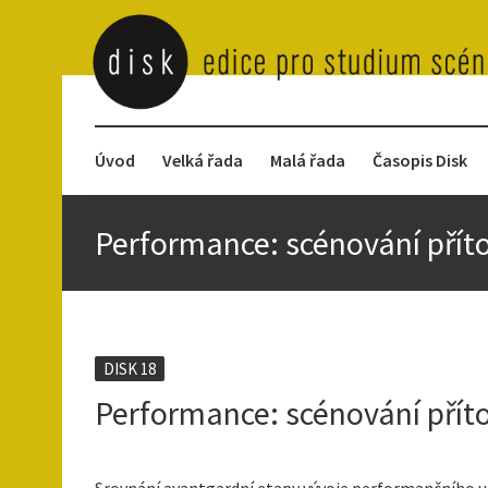
Úvod
Velká řada
Malá řada
Časopis Disk
Performance: scénování pří
DISK 18
Performance: scénování pří
Srovnání avantgardní etapy vývoje performančního um