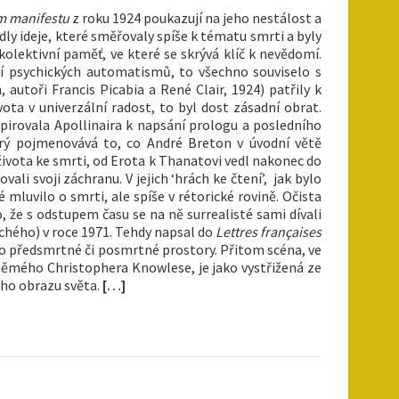
ém manifestu
z roku 1924 poukazují na jeho nestálost a
ly ideje, které směřovaly spíše k tématu smrti a byly
 kolektivní paměť, ve které se skrývá klíč k nevědomí.
ní psychických automatismů, to všechno souviselo s
 autoři Francis Picabia a René Clair, 1924) patřily k
ta v univerzální radost, to byl dost zásadní obrat.
spirovala Apollinaira k napsání prologu a posledního
erý pojmenovává to, co André Breton v úvodní větě
 života ke smrti, od Erota k Thanatovi vedl nakonec do
ali svoji záchranu. V jejich ‘hrách ke čtení’, jak bylo
é mluvilo o smrti, ale spíše v rétorické rovině. Očista
, že s odstupem času se na ně surrealisté sami dívali
hého) v roce 1971. Tehdy napsal do
Lettres françaises
o o předsmrtné či posmrtné prostory. Přitom scéna, ve
ěmého Christophera Knowlese, je jako vystřižená ze
ého obrazu světa.
[…]