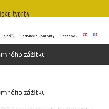
Rejstřík
Redakce a kontakty
Facebook
tomného zážitku
tomného zážitku
ění s jeho novým rozvojem od 70. let minulého století.