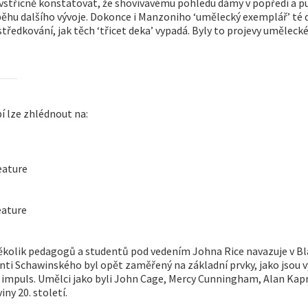
třícně konstatovat, že shovívavému pohledu dámy v popředí a pub
růběhu dalšího vývoje. Dokonce i Manzoniho ‘umělecký exemplář’ té
tředkování, jak těch ‘třicet deka’ vypadá. Byly to projevy uměle
lze zhlédnout na:
ature
ature
několik pedagogů a studentů pod vedením Johna Rice navazuje v Bl
ti Schawinského byl opět zaměřený na základní prvky, jako jsou vý
impuls. Umělci jako byli John Cage, Mercy Cunningham, Alan Kap
ny 20. století.