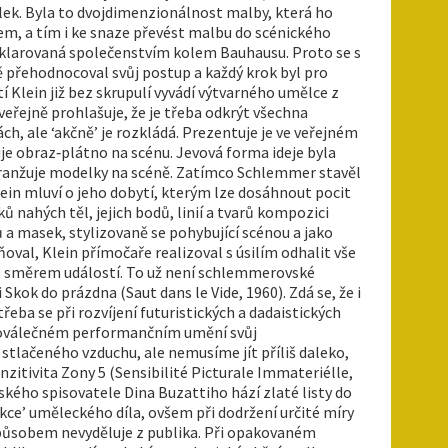
celek. Byla to dvojdimenzionálnost malby, která ho
orem, a tím i ke snaze převést malbu do scénického
eklarovaná společenstvím kolem Bauhausu. Proto se s
ě přehodnocoval svůj postup a každý krok byl pro
 Klein již bez skrupulí vyvádí výtvarného umělce z
veřejně prohlašuje, že je třeba odkrýt všechna
h, ale ‘akčně’ je rozkládá. Prezentuje je ve veřejném
je obraz‑plátno na scénu. Jevová forma ideje byla
 aranžuje modelky na scéně. Zatímco Schlemmer stavěl
ein mluví o jeho dobytí, kterým lze dosáhnout pocit
 nahých těl, jejich bodů, linií a tvarů kompozici
 a masek, stylizovaně se pohybující scénou a jako
val, Klein přímočaře realizoval s úsilím odhalit vše
ímto směrem událostí. To už není schlemmerovské
kok do prázdna (Saut dans le Vide, 1960). Zdá se, že i
eba se při rozvíjení futuristických a dadaistických
v poválečném performančním umění svůj
stlačeného vzduchu, ale nemusíme jít příliš daleko,
zitivita Zony 5 (Sensibilité Picturale Immateriélle,
ského spisovatele Dina Buzattiho hází zlaté listy do
ukce’ uměleckého díla, ovšem při dodržení určité míry
způsobem nevyděluje z publika. Při opakovaném