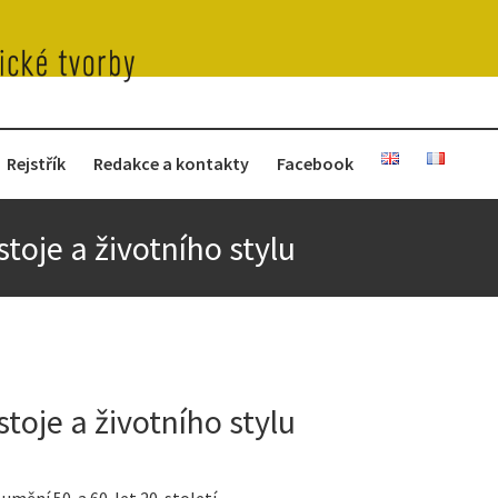
Rejstřík
Redakce a kontakty
Facebook
oje a životního stylu
oje a životního stylu
mění 50. a 60. let 20. století.