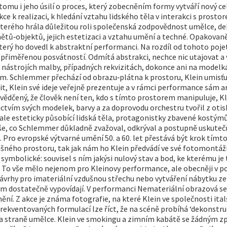
k tomu i jeho úsilí o proces, který zobecněním formy vytváří nový 
ce k realizaci, k hledání vztahu lidského těla v interakci s prost
terého hrála důležitou roli společenská zodpovědnost umělce, d
ětů‑objektů, jejich estetizaci a vztahu umění a techné. Opakovan
erý ho dovedl k abstraktní performanci. Na rozdíl od tohoto pojetí
epřiměřenou posvátností. Odmítá abstrakci, nechce nic utajovat a 
nástrojích malby, případných rekvizitách, dokonce ani na modelkác
em. Schlemmer přechází od obrazu‑plátna k prostoru, Klein umisťu
it, Klein své ideje veřejně prezentuje a v rámci performance sám
ědčený, že člověk není ten, kdo s tímto prostorem manipuluje, Kl
ctvím svých modelek, barvy a za doprovodu orchestru tvořil z otisků
le esteticky působící lidská těla, protagonistky zbavené kostýmů
vše, co Schlemmer důkladně zvažoval, odkrýval a postupně uskutečňo
ěla. Pro evropské výtvarné umění 50. a 60. let přestává být krok t
ného prostoru, tak jak nám ho Klein předvádí ve své fotomontáži S
bolické: souvisel s ním jakýsi nulový stav a bod, ke kterému je tř
zit. To vše mělo nejenom pro Kleinovy performance, ale obecněji 
ávrhy pro imateriální vzdušnou střechu nebo vytváření nábytku ze 
om dostatečně vypovídají. V performanci Nemateriální obrazová sen
ní. Z akce je známa fotografie, na které Klein ve společnosti ital
frekventovaných formulací lze říct, že na scéně probíhá ‘dekonstr
 na straně umělce. Klein ve smokingu a zimním kabátě se žádným 