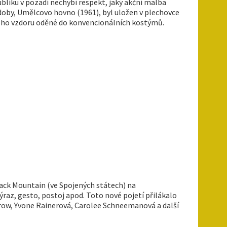
liku v pozadí nechybí respekt, jaký akční malba
 doby, Umělcovo hovno (1961), byl uložen v plechovce
ckého vzdoru oděné do konvencionálních kostýmů.
ack Mountain (ve Spojených státech) na
raz, gesto, postoj apod. Toto nové pojetí přilákalo
row, Yvone Rainerová, Carolee Schneemanová a další