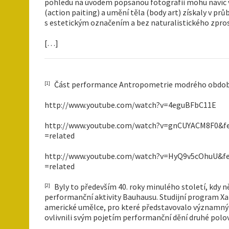
pohledu na úvodem popsanou fotografii mohu navíc vs
(action paiting) a umění těla (body art) získaly v p
s estetickým označením a bez naturalistického zpros
[…]
Část performance Antropometrie modrého období 
[1]
http://www.youtube.com/watch?v=4eguBFbC11E
http://www.youtube.com/watch?v=gnCUYACM8F0&fe
=related
http://www.youtube.com/watch?v=HyQ9v5cOhuU&fe
=related
Byly to především 40. roky minulého století, kdy 
[2]
performanční aktivity Bauhausu. Studijní program Xan
americké umělce, pro které představovalo významný 
ovlivnili svým pojetím performanční dění druhé polovi