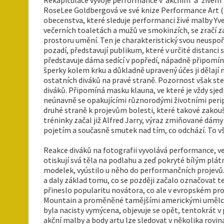
RoseLee Goldbergová ve své knize Performance Art (F
obecenstva, které sleduje performanci živé malby Yv
večerních toaletách a mužů ve smokinzích, se zračí 
prostoru umění. Ten je charakteristický svou neuspořád
pozadí, představují publikum, které v určité distanci
představuje dáma sedící v popředí, nápadně připomínaj
šperky kolem krku a důkladně upravený účes ji dělaj
ostatních diváků na pravé straně. Pozornost však st
diváků. Připomíná masku klauna, ve které je vždy sjed
neúnavně se opakujícími různorodými životními peri
druhé straně k projevům bolesti, které takové zakouš
tréninky začal již Alfred Jarry, výraz zmiňované dám
pojetím a současně smutek nad tím, co odchází. To 
Reakce diváků na fotografii vyvolává performance, v
otiskují svá těla na podlahu a zeď pokryté bílým plátn
modelek, vyústilo u něho do performančních projevů. 
a daly základ tomu, co se později začalo označovat t
přineslo popularitu novátora, co ale v evropském pr
Mountain a proměněné tamějšími americkými umělci,[2
byla nacisty vymýcena, objevuje se opět, tentokrát
akční malby a body artu lze sledovat v několika rov