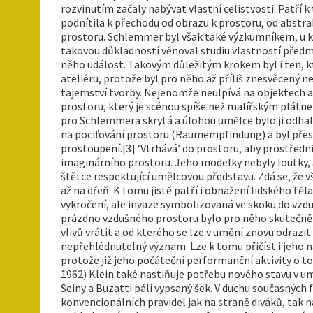
rozvinutím začaly nabývat vlastní celistvosti. Patří 
podnítila k přechodu od obrazu k prostoru, od abstrak
prostoru. Schlemmer byl však také výzkumníkem, u k
takovou důkladností věnoval studiu vlastností předm
něho událost. Takovým důležitým krokem byl i ten, kt
ateliéru, protože byl pro něho až příliš znesvěcený n
tajemství tvorby. Nejenomže neulpívá na objektech a 
prostoru, který je scénou spíše než malířským plátn
pro Schlemmera skrytá a úlohou umělce bylo ji odhal
na pociťování prostoru (Raumempfindung) a byl přesv
prostoupení.[3] ‘Vtrhává’ do prostoru, aby prostředni
imaginárního prostoru. Jeho modelky nebyly loutky, a
štětce respektující umělcovou představu. Zdá se, že 
až na dřeň. K tomu jistě patří i obnažení lidského t
vykročení, ale invaze symbolizovaná ve skoku do vzduš
prázdno vzdušného prostoru bylo pro něho skutečně sym
vlivů vrátit a od kterého se lze v umění znovu odra
nepřehlédnutelný význam. Lze k tomu přičíst i jeho n
protože již jeho počáteční performanční aktivity o t
1962) Klein také nastiňuje potřebu nového stavu v umě
Seiny a Buzatti pálí vypsaný šek. V duchu současných 
konvencionálních pravidel jak na straně diváků, tak