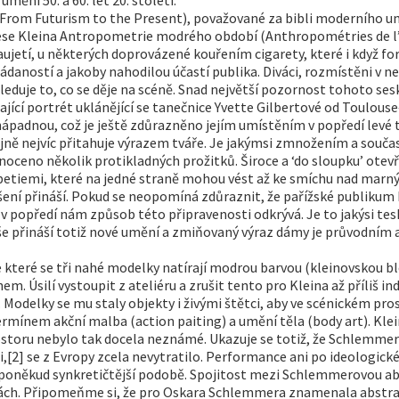
rom Futurism to the Present), považované za bibli moderního uměn
ese Kleina Antropometrie modrého období (Anthropométries de l’E
zaujetí, u některých doprovázené kouřením cigarety, které i když 
aností a jakoby nahodilou účastí publika. Diváci, rozmístěni v nepr
 sleduje to, co se děje na scéně. Snad největší pozornost tohoto se
ící portrét uklánějící se tanečnice Yvette Gilbertové od Toulouse
í nápadnou, což je ještě zdůrazněno jejím umístěním v popředí lev
ejně nejvíc přitahuje výrazem tváře. Je jakýmsi zmnožením a souč
noceno několik protikladných prožitků. Široce a ‘do sloupku’ otevř
petiemi, které na jedné straně mohou vést až ke smíchu nad marn
ení přináší. Pokud se neopomíná zdůraznit, že pařížské publikum 
y v popředí nám způsob této připravenosti odkrývá. Je to jakýsi 
vše přináší totiž nové umění a zmiňovaný výraz dámy je průvodní
e které se tři nahé modelky natírají modrou barvou (kleinovskou b
em. Úsilí vystoupit z ateliéru a zrušit tento pro Kleina až příliš in
Modelky se mu staly objekty i živými štětci, aby ve scénickém pros
ermínem akční malba (action paiting) a umění těla (body art). Klei
ostoru nebylo tak docela neznámé. Ukazuje se totiž, že Schlemme
] se z Evropy zcela nevytratilo. Performance ani po ideologickém
 v poněkud synkretičtější podobě. Spojitost mezi Schlemmerovou a
inách. Připomeňme si, že pro Oskara Schlemmera znamenala abstrak