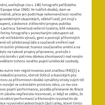
í, uveřejňuje (na s. 146) fotografii pařížského
poque blue 1960). Ve tvářích diváků, dam ve
formálně, přece jen podtrhuje nekonvenčnost nového
avidelných skupinkách, někteří sedí, jiní stojí v
skupení, a dokonce ztělesnění projevu publika
‑Lautreca. Sametová večerní toaleta, bílé rukavice,
é třetiny fotografie s ponechaným odstupem od
asně vstřebáním výrazů, gest a postojů přítomných
ené oči představují údiv a současně smíření nad
ým úsilím překonat hranice současného umění a na
bylo na takové projevy připraveno, protože s
teskný úsměv s patrnou dávkou shovívavosti nad novým
m andělem tohoto nového pojetí umělecké svobody.
leu outre mer registrovanou pod značkou IKB)[1] a
dividuální prostor, včetně štětců a klasických póz
toru za přítomnosti diváků vytvářely otisky svých těl
n rozvíjel ve scénickém prostoru něco, co mu sice
rovo pojetí performance, později přenesené do Black
 zásahu nepřestala rezonovat, a i když se zdálo, že
bstraktní performancí a Kleinovým rozvinutím do
ce rozvolnění jednotlivých částí celku, které tímto