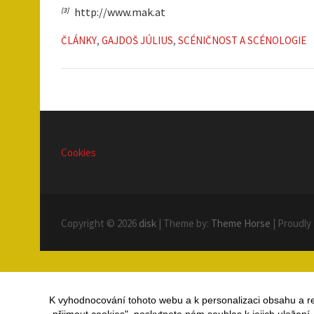
http://www.mak.at
[3]
ČLÁNKY
,
GAJDOŠ JÚLIUS
,
SCÉNIČNOST A SCÉNOLOGIE
Cookies
Copyright © 2026
disk
| Theme by:
Theme Horse
| Proudly
K vyhodnocování tohoto webu a k personalizaci obsahu a r