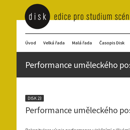
Úvod
Velká řada
Malá řada
Časopis Disk
Performance uměleckého post
DISK 23
Performance uměleckého post
Rekapitulace vývoje performance v ‘akčním’ a ‘živém’ u