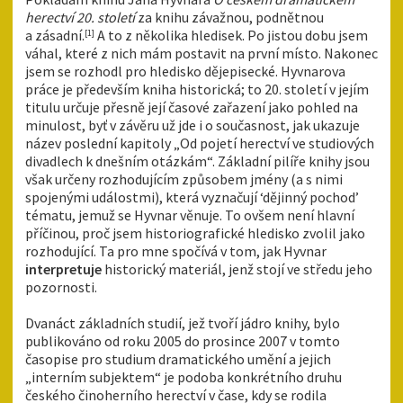
herectví 20. století
za knihu závažnou, podnětnou
a zásadní.
A to z několika hledisek. Po jistou dobu jsem
[1]
váhal, které z nich mám postavit na první místo. Nakonec
jsem se rozhodl pro hledisko dějepisecké. Hyvnarova
práce je především kniha historická; to 20. století v jejím
titulu určuje přesně její časové zařazení jako pohled na
minulost, byť v závěru už jde i o současnost, jak ukazuje
název poslední kapitoly „Od pojetí herectví ve studiových
divadlech k dnešním otázkám“. Základní pilíře knihy jsou
však určeny rozhodujícím způsobem jmény (a s nimi
spojenými událostmi), která vyznačují ‘dějinný pochod’
tématu, jemuž se Hyvnar věnuje. To ovšem není hlavní
příčinou, proč jsem historiografické hledisko zvolil jako
rozhodující. Ta pro mne spočívá v tom, jak Hyvnar
interpretuje
historický materiál, jenž stojí ve středu jeho
pozornosti.
Dvanáct základních studií, jež tvoří jádro knihy, bylo
publikováno od roku 2005 do prosince 2007 v tomto
časopise pro studium dramatického umění a jejich
„interním subjektem“ je podoba konkrétního druhu
českého činoherního herectví v čase, kdy se rodila