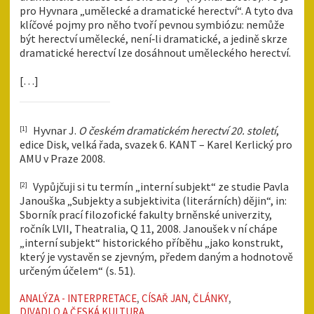
pro Hyvnara „umělecké a dramatické herectví“. A tyto dva
klíčové pojmy pro něho tvoří pevnou symbiózu: nemůže
být herectví umělecké, není‑li dramatické, a jedině skrze
dramatické herectví lze dosáhnout uměleckého herectví.
[…]
Hyvnar J.
O českém dramatickém herectví 20. století
,
[1]
edice Disk, velká řada, svazek 6. KANT – Karel Kerlický pro
AMU v Praze 2008.
Vypůjčuji si tu termín „interní subjekt“ ze studie Pavla
[2]
Janouška „Subjekty a subjektivita (literárních) dějin“, in:
Sborník prací filozofické fakulty brněnské univerzity,
ročník LVII, Theatralia, Q 11, 2008. Janoušek v ní chápe
„interní subjekt“ historického příběhu „jako konstrukt,
který je vystavěn se zjevným, předem daným a hodnotově
určeným účelem“ (s. 51).
ANALÝZA - INTERPRETACE
,
CÍSAŘ JAN
,
ČLÁNKY
,
DIVADLO A ČESKÁ KULTURA