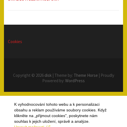
Cookies
Copyright © 2026
disk
| Theme by:
Theme Horse
| Proudly
Powered by:
WordPress
K vyhodnocování tohoto webu a k personalizaci
obsahu a reklam používáme soubory cookies. Když
klikněte na „přijmout cookies", poskytnete nám
souhlas k jejich uložení, správě a analýze.