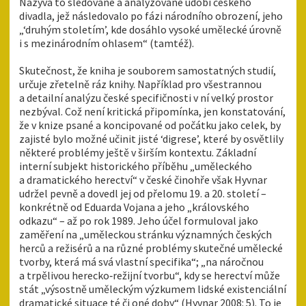
Nazývá to sledované a analyzované údobí českého
divadla, jež následovalo po fázi národního obrození, jeho
„‘druhým stoletím’, kde dosáhlo vysoké umělecké úrovně
i s mezinárodním ohlasem“ (tamtéž).
Skutečnost, že kniha je souborem samostatných studií,
určuje zřetelně ráz knihy. Například pro všestrannou
a detailní analýzu české specifičnosti v ní velký prostor
nezbýval. Což není kritická připomínka, jen konstatování,
že v knize psané a koncipované od počátku jako celek, by
zajisté bylo možné učinit jisté ‘digrese’, které by osvětlily
některé problémy ještě v širším kontextu. Základní
interní subjekt historického příběhu „uměleckého
a dramatického herectví“ v české činohře však Hyvnar
udržel pevně a dovedl jej od přelomu 19. a 20. století –
konkrétně od Eduarda Vojana a jeho „královského
odkazu“ – až po rok 1989. Jeho účel formuloval jako
zaměření na „uměleckou stránku významných českých
herců a režisérů a na různé problémy skutečné umělecké
tvorby, která má svá vlastní specifika“; „na náročnou
a trpělivou herecko‑režijní tvorbu“, kdy se herectví může
stát „výsostně uměleckým výzkumem lidské existenciální
dramatické situace té či oné doby“ (Hyvnar 2008: 5). To je