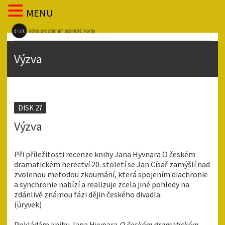
MENU
Výzva
DISK 27
Výzva
Při příležitosti recenze knihy Jana Hyvnara O českém
dramatickém herectví 20. století se Jan Císař zamýšlí nad
zvolenou metodou zkoumání, která spojením diachronie
a synchronie nabízí a realizuje zcela jiné pohledy na
zdánlivě známou fázi dějin českého divadla.
(úryvek)
Pokládám knihu Jana Hyvnara
O českém dramatickém