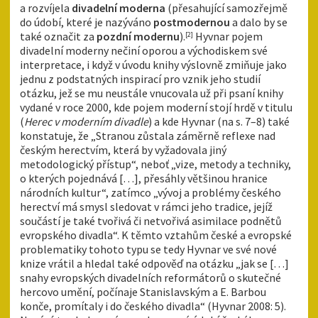
a rozvíjela
divadelní
moderna
(přesahující samozřejmě
do údobí, které je nazýváno
postmodernou
a dalo by se
také označit za
pozdní modernu
).
Hyvnar pojem
[2]
divadelní moderny nečiní oporou a východiskem své
interpretace, i když v úvodu knihy výslovně zmiňuje jako
jednu z podstatných inspirací pro vznik jeho studií
otázku, jež se mu neustále vnucovala už při psaní knihy
vydané v roce 2000, kde pojem moderní stojí hrdě v titulu
(
Herec v moderním divadle
) a kde Hyvnar (na s. 7–8) také
konstatuje, že „Stranou zůstala záměrně reflexe nad
českým herectvím, která by vyžadovala jiný
metodologický přístup“, neboť „vize, metody a techniky,
o kterých pojednává […], přesáhly většinou hranice
národních kultur“, zatímco „vývoj a problémy českého
herectví má smysl sledovat v rámci jeho tradice, jejíž
součástí je také tvořivá či netvořivá asimilace podnětů
evropského divadla“. K těmto vztahům české a evropské
problematiky tohoto typu se tedy Hyvnar ve své nové
knize vrátil a hledal také odpověď na otázku „jak se […]
snahy evropských divadelních reformátorů o skutečné
hercovo umění, počínaje Stanislavským a E. Barbou
konče, promítaly i do českého divadla“ (Hyvnar 2008: 5).