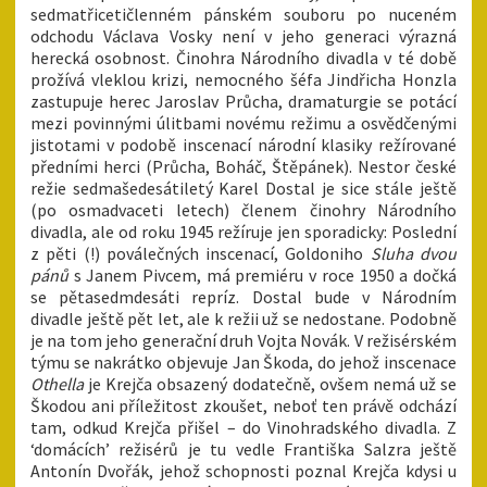
sedmatřicetičlenném pánském souboru po nuceném
odchodu Václava Vosky není v jeho generaci výrazná
herecká osobnost. Činohra Národního divadla v té době
prožívá vleklou krizi, nemocného šéfa Jindřicha Honzla
zastupuje herec Jaroslav Průcha, dramaturgie se potácí
mezi povinnými úlitbami novému režimu a osvědčenými
jistotami v podobě inscenací národní klasiky režírované
předními herci (Průcha, Boháč, Štěpánek). Nestor české
režie sedmašedesátiletý Karel Dostal je sice stále ještě
(po osmadvaceti letech) členem činohry Národního
divadla, ale od roku 1945 režíruje jen sporadicky: Poslední
z pěti (!) poválečných inscenací, Goldoniho
Sluha dvou
pánů
s Janem Pivcem, má premiéru v roce 1950 a dočká
se pětasedmdesáti repríz. Dostal bude v Národním
divadle ještě pět let, ale k režii už se nedostane. Podobně
je na tom jeho generační druh Vojta Novák. V režisérském
týmu se nakrátko objevuje Jan Škoda, do jehož inscenace
Othella
je Krejča obsazený dodatečně, ovšem nemá už se
Škodou ani příležitost zkoušet, neboť ten právě odchází
tam, odkud Krejča přišel – do Vinohradského divadla. Z
‘domácích’ režisérů je tu vedle Františka Salzra ještě
Antonín Dvořák, jehož schopnosti poznal Krejča kdysi u