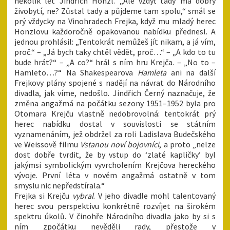
několik let Jindřich Honzl. „Ale vždyť tady má dobrý
živobytí, ne? Zůstal tady a půjdeme tam spolu,“ smál se
prý vždycky na Vinohradech Frejka, když mu mladý herec
Honzlovu každoročně opakovanou nabídku přednesl. A
jednou prohlásil: „Tentokrát nemůžeš jít nikam, a já vím,
proč.“ – „Já bych taky chtěl vědět, proč…“ – „A kdo to tu
bude hrát?“ – „A co?“ hrál s ním hru Krejča. – „No to –
Hamleto…?“ Na Shakespearova
Hamleta
ani na další
Frejkovy plány spojené s nadějí na návrat do Národního
divadla, jak víme, nedošlo. Jindřich Černý naznačuje, že
změna angažmá na počátku sezony 1951–1952 byla pro
Otomara Krejču vlastně nedobrovolná: tentokrát prý
herec nabídku dostal v souvislosti se státním
vyznamenáním, jež obdržel za roli Ladislava Budečského
ve Weissově filmu
Vstanou noví bojovníci
, a proto „nelze
dost dobře tvrdit, že by vstup do ‘zlaté kapličky’ byl
jakýmsi symbolickým vyvrcholením Krejčova hereckého
vývoje. První léta v novém angažmá ostatně v tom
smyslu nic nepředstírala.“
Frejka si Krejču
vybral
. V jeho divadle mohl talentovaný
herec svou perspektivu konkrétně rozvíjet na širokém
spektru úkolů. V činohře Národního divadla jako by si s
ním zpočátku nevěděli rady, přestože v