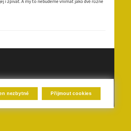
 jej i zpívat. A my to nebudeme vnímat jako dvě různé
en nezbytné
Přijmout cookies