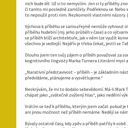
nich bude dít. Už si to nemyslím. Jen si ty příběhy zno
či tamto mi posledně zamlčely. Podřeknou se. Nebo se 
to nepoužil proti nim. Nezkomolil vlastními názory. (Vš
Výchova k příběhu se samozřejmě nemůže vyhnout otázk
příběhu hudební (mj. jeho průběh v čase) a co výtvarn
se příběh blíží architektuře, jak v něm lze využít ko
všechno je vedlejší. Nejdřív je třeba čekat, jestli se T
Dlouho jsem ten svůj zájem o příběh považoval za sou
kognitivního lingvisty Marka Turnera Literární mysl 
„Narativní představivost – příběh – je základním nás
předvídáme, plánujeme a vysvětlujeme.“
Neskrývám, že mi to dodalo sebevědomí. Má‑li Mark T
chápat jako „svátečně zvýšený hlas“, jako nedělní výkř
Vrátím se teď k příběhu, kterým jsem začal: pokud je 
ani jinou možnost než příběh nemáme. Nedějí se nám
Bývaly ostatně časy, kdy zpěv a příběh patřily k sobě