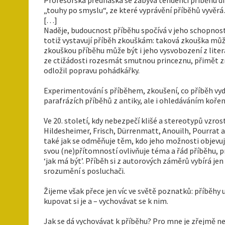
„touhy po smyslu“, ze které vyprávění příběhů vyvěr
[…]
Naděje, budoucnost příběhu spočívá v jeho schopnosti
totiž vystavují příběh zkouškám: taková zkouška můž
zkouškou příběhu může být i jeho vysvobození z liter
ze ctižádosti rozesmát smutnou princeznu, přimět znu
odložil popravu pohádkářky.
Experimentování s příběhem, zkoušení, co příběh vydr
parafrázích příběhů z antiky, ale i ohledáváním koře
Ve 20. století, kdy nebezpečí klišé a stereotypů vzros
Hildesheimer, Frisch, Dürrenmatt, Anouilh, Pourrat a
také jak se odměňuje těm, kdo jeho možnosti objevují.
svou (ne)přítomností ovlivňuje téma a řád příběhu, pr
‘jak má být’. Příběh si z autorových záměrů vybírá je
srozumění s posluchači.
Žijeme však přece jen víc ve světě poznatků: příběhy 
kupovat si je a – vychovávat se k nim.
Jak se dá vychovávat k příběhu? Pro mne je zřejmě ne