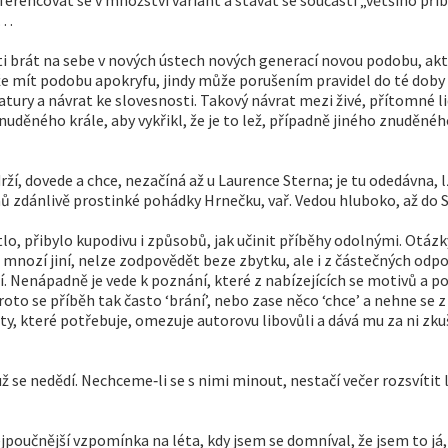
á…
 brát na sebe v nových ústech nových generací novou podobu, aktu
e mít podobu apokryfu, jindy může porušením pravidel do té doby 
atury a návrat ke slovesnosti. Takový návrat mezi živé, přítomné l
děného krále, aby vykřikl, že je to lež, případně jiného znuděného
ží, dovede a chce, nezačíná až u Laurence Sterna; je tu odedávna, 
nů zdánlivě prostinké pohádky Hrnečku, vař. Vedou hluboko, až do
tlo, přibylo kupodivu i způsobů, jak učinit příběhy odolnými. Otázk
 mnozí jiní, nelze zodpovědět beze zbytku, ale i z částečných odpo
 Nenápadně je vede k poznání, které z nabízejících se motivů a pos
oto se příběh tak často ‘brání’, nebo zase něco ‘chce’ a nehne se 
n ty, které potřebuje, omezuje autorovu libovůli a dává mu za ni zk
už se nedědí. Nechceme‑li se s nimi minout, nestačí večer rozsvíti
jpoučnější vzpomínka na léta, kdy jsem se domníval, že jsem to já