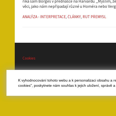
říká sám Borges v přednášce na Harvardu. „Myslím, že 
věci, jako nám nepřipadají různé u Homéra nebo Vergi
ANALÝZA - INTERPRETACE
,
ČLÁNKY
,
RUT PŘEMYSL
Cookies
K vyhodnocování tohoto webu a k personalizaci obsahu a r
Copyright © 2026
disk
| Theme by:
Theme Horse
| Proudly
cookies", poskytnete nám souhlas k jejich uložení, správě 