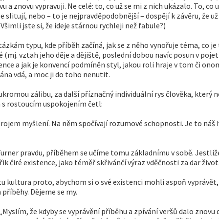
vu a znovu vypravuji. Ne celé: to, co už se mi z nich ukázalo. To, c
slitují, nebo – to je nejpravděpodobnější – dospějí k závěru, že už
imli jste si, že ideje stárnou rychleji než fabule?)
ám typu, kde příběh začíná, jak se z něho vynořuje téma, co je t
é (mj. vztah jeho děje a dějiště, poslední dobou navíc posun v poje
nvence a jak je konvencí podmíněn styl, jakou roli hraje v tom či 
aťána vdá, a moc ji do toho nenutit.
kromou zálibu, za další příznačný individuální rys člověka, který 
a s rostoucím uspokojením četl:
trojem myšlení. Na něm spočívají rozumové schopnosti. Je to náš h
urner pravdu, příběhem se učíme tomu základnímu v sobě. Jestliž
ik čiré existence, jako téměř skřivánčí výraz vděčnosti za dar živo
tu kultura proto, abychom si o své existenci mohli aspoň vyprávět,
 příběhy. Dějeme se my.
. „Myslím, že kdyby se vyprávění příběhu a zpívání veršů dalo znov