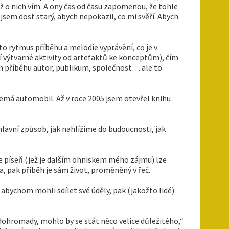
o už o nich vím. A ony čas od času zapomenou, že tohle
 jsem dost starý, abych nepokazil, co mi svěří. Abych
o rytmus příběhu a melodie vyprávění, co je v
tí výtvarné aktivity od artefaktů ke konceptům), čím
onom příběhu autor, publikum, společnost… ale to
nemá automobil. Až v roce 2005 jsem otevřel knihu
lavní způsob, jak nahlížíme do budoucnosti, jak
e píseň (jež je dalším ohniskem mého zájmu) lze
ta, pak příběh je sám život, proměněný v řeč.
 abychom mohli sdílet své úděly, pak (jakožto lidé)
u dohromady, mohlo by se stát něco velice důležitého,“