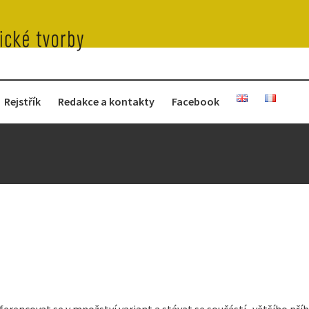
Rejstřík
Redakce a kontakty
Facebook
ferencovat se v množství variant a stávat se součástí „většího př