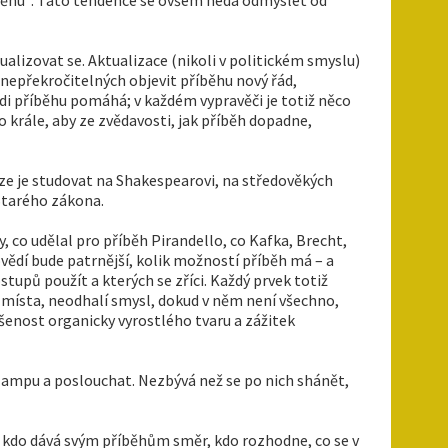
alizovat se. Aktualizace (nikoli v politickém smyslu)
nepřekročitelných objevit příběhu nový řád,
idi příběhu pomáhá; v každém vypravěči je totiž něco
 krále, aby ze zvědavosti, jak příběh dopadne,
lze je studovat na Shakespearovi, na středověkých
 Starého zákona.
y, co udělal pro příběh Pirandello, co Kafka, Brecht,
vědí bude patrnější, kolik možností příběh má – a
tupů použít a kterých se zříci. Každý prvek totiž
z místa, neodhalí smysl, dokud v něm není všechno,
ušenost organicky vyrostlého tvaru a zážitek
t lampu a poslouchat. Nezbývá než se po nich shánět,
, kdo dává svým příběhům směr, kdo rozhodne, co se v