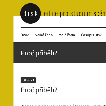
Úvod
Velká řada
Malá řada
Časopis Disk
Proč příběh?
DISK 23
Proč příběh?
Profesorská přednáška se zabývá tendencí příběhu di