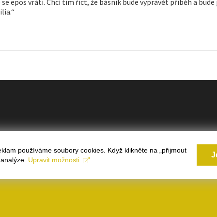
se epos vrátí. Chci tím říct, že básník bude vyprávět příběh a bude
lia.“
eklam používáme soubory cookies. Když klikněte na „přijmout
J
 Powered by:
WordPress
a analýze.
Upravit možnosti