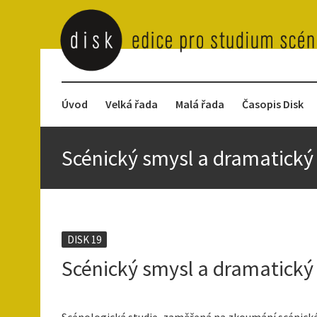
Úvod
Velká řada
Malá řada
Časopis Disk
Scénický smysl a dramatický 
DISK 19
Scénický smysl a dramatický 
Scénologická studie, zaměřená na zkoumání scénického