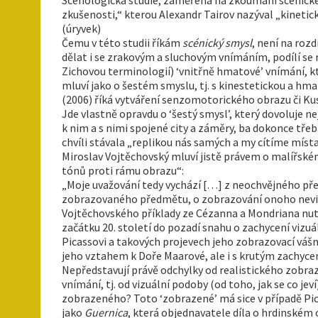
zkušenosti,“ kterou Alexandr Tairov nazýval „kinetický
(úryvek)
Čemu v této studii říkám
scénický smysl
, není na ro
dělat i se zrakovým a sluchovým vnímáním, podílí se 
Zichovou terminologií) ‘vnitřně hmatové’ vnímání, kter
mluví jako o šestém smyslu, tj. s kinestetickou a h
(2006) říká vytváření senzomotorického obrazu či Ku
Jde vlastně opravdu o ‘šestý smysl’, který dovoluje n
k nim a s nimi spojené city a záměry, ba dokonce tř
chvíli stávala „replikou nás samých a my cítíme míst
Miroslav Vojtěchovský mluví jistě právem o malířské
tónů proti rámu obrazu“:
„Moje uvažování tedy vychází […] z neochvějného pře
zobrazovaného předmětu, o zobrazování onoho nevid
Vojtěchovského příklady ze Cézanna a Mondriana nut
začátku 20. století do pozadí snahu o zachycení vizu
Picassovi a takových projevech jeho zobrazovací vášn
jeho vztahem k Doře Maarové, ale i s krutým zachyce
Nepředstavují právě odchylky od realistického zobr
vnímání, tj. od vizuální podoby (od toho, jak se co je
zobrazeného? Toto ‘zobrazené’ má sice v případě Pi
jako
Guernica
, která objednavatele díla o hrdinské