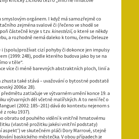
ním smyslovým orgánem. I když má samozřejmě co
tačního zejména svalové či (řečeno ve shodě se
poň částečně kryje s tzv.
kinestézií
, o které se někdy
ohybu, a rozhodně nemá daleko k tomu, čemu Deleuze
 i (spolu)prožívat cizí pohyby či dokonce jen impulsy
m (1999: 248), podle kterého budova jako by se na
mo v těle“.
 více či méně barevných abstraktních ploch, linií a
 zhusta také stává – uvažování o bytostné podstatě
vský 2006a: 28).
 předmětu zatlačuje ve výtvarném umění konce 19. a
ku výtvarných děl včetně malířských. A to není řeč o
Manguel (2002: 185–201) dává do kontextu nejenom s
é z roku 1937).
oho obratu od pouhého vidění k vnitřně hmatovému
žitku (vlastně prožitku jakési vnitřní podstaty)
ní aspekt’) ve skutečném pláči Dory Marrové, stejně
dování baskického městečka. V obou případech je