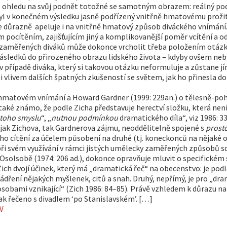
z ohledu na svůj podnět totožné se samotným obrazem: reálný po
kt byl v konečném výsledku jasně podřízený vnitřně hmatovému pro
že důrazně apeluje i na vnitřně hmatový způsob diváckého vnímání
ocítěním, zajišťujícím jiný a komplikovanější poměr vcítění a ods
i zaměřených diváků může dokonce vrcholit třeba položením otázky
 následků do přirozeného obrazu lidského života – kdyby ovšem neb
řípadě diváka, který si takovou otázku neformuluje a zůstane jím ‘
 vlivem dalších špatných zkušeností se světem, jak ho přinesla do
ě hmatovém vnímání a Howard Gardner (1999: 229an.) o tělesně-poh
 také známo, že podle Zicha představuje herectví složku, která ne
 toho smyslu
“, „
nutnou podmínkou
dramatického díla“, viz 1986: 33
m jak Zichova, tak Gardnerova zájmu, neoddělitelně spojené s
prost
o cítění za účelem působení na druhé (tj. koneckonců na nějaké
při svém využívání v rámci jistých umělecky zaměřených způsobů sd
vo Osolsobě (1974: 206 ad.), dokonce opravňuje mluvit o specifické
ich dvojí účinek, který má „dramatická řeč“ na obecenstvo: je podl
ádření nějakých myšlenek, citů a snah. Druhý, nepřímý, je pro „dra
sobami vznikající“ (Zich 1986: 84–85). Právě vzhledem k důrazu na 
k řečeno s divadlem ‘po Stanislavském’. […]
V