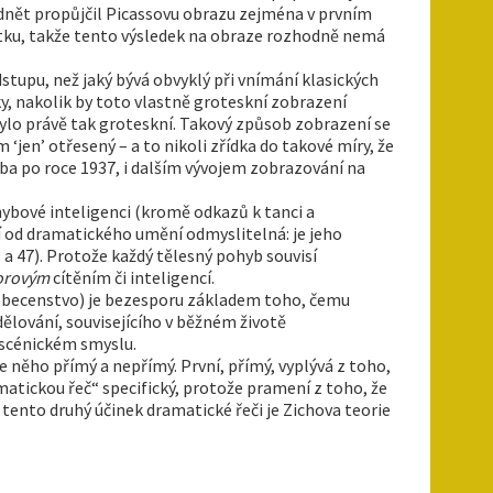
dnět propůjčil Picassovu obrazu zejména v prvním
žitku, takže tento výsledek na obraze rozhodně nemá
.
tupu, než jaký bývá obvyklý při vnímání klasických
, nakolik by toto vlastně groteskní zobrazení
ylo právě tak groteskní. Takový způsob zobrazení se
jen’ otřesený – a to nikoli zřídka do takové míry, že
ba po roce 1937, i dalším vývojem zobrazování na
ybové inteligenci (kromě odkazů k tanci a
ní od dramatického umění odmyslitelná: je jeho
 a 47). Protože každý tělesný pohyb souvisí
orovým
cítěním či inteligencí.
 obecenstvo) je bezesporu základem toho, čemu
ělování, souvisejícího v běžném životě
m scénickém smyslu.
e něho přímý a nepřímý. První, přímý, vyplývá z toho,
matickou řeč“ specifický, protože pramení z toho, že
tento druhý účinek dramatické řeči je Zichova teorie