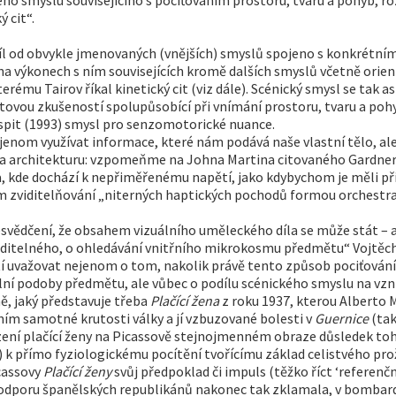
 cit“.
zdíl od obvykle jmenovaných (vnějších) smyslů spojeno s konkrét
na výkonech s ním souvisejících kromě dalších smyslů včetně orien
ému Tairov říkal kinetický cit (viz dále). Scénický smysl se tak as
matovou zkušeností spolupůsobící při vnímání prostoru, tvaru a p
spit (1993) smysl pro senzomotorické nuance.
ejenom využívat informace, které nám podává naše vlastní tělo, ale
eba architekturu: vzpomeňme na Johna Martina citovaného Gardnere
a, kde dochází k nepřiměřenému napětí, jako kdybychom je měli pří
m zviditelňování „niterných haptických pochodů formou orchestrace
svědčení, že obsahem vizuálního uměleckého díla se může stát – a
itelného, o ohledávání vnitřního mikrokosmu předmětu“ Vojtěcho
í uvažovat nejenom o tom, nakolik právě tento způsob pociťování
ální podoby předmětu, ale vůbec o podílu scénického smyslu na vzni
ě, jaký představuje třeba
Plačící žena
z roku 1937, kterou Alberto 
ním samotné krutosti války a jí vzbuzované bolesti v
Guernice
(tak
azení plačící ženy na Picassově stejnojmenném obraze důsledek t
ví) k přímo fyziologickému pocítění tvořícímu základ celistvého pro
cassovy
Plačící ženy
svůj předpoklad či impuls (těžko říct ‘referenč
m odporu španělských republikánů nakonec tak zklamala, v bombar