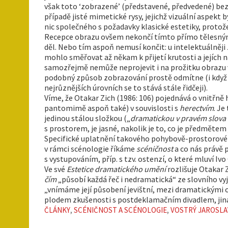
však toto ‘zobrazené’ (představené, předvedené) be
případě jisté mimetické rysy, jejichž vizuální aspe
nic společného s požadavky klasické estetiky, proto
Recepce obrazu ovšem nekončí tímto přímo tělesným p
děl. Nebo tím aspoň nemusí končit: u intelektuálněj
mohlo směřovat až někam k přijetí krutosti a jejích
samozřejmě nemůže neprojevit i na prožitku obrazu v p
podobný způsob zobrazování prostě odmítne (i když i
nejrůznějších úrovních se to stává stále řidčeji).
Víme, že Otakar Zich (1986: 106) pojednává o vnitřn
pantomimě aspoň také) v souvislosti s
herectvím
. Je
jedinou stálou složkou („
dramatickou v pravém slova
s prostorem, je jasné, nakolik je to, co je předměte
Specifické uplatnění takového pohybově-prostorovéh
v rámci scénologie říkáme
scéničnost
a co nás právě 
s vystupováním, příp. s tzv. ostenzí, o které mluví I
Ve své
Estetice dramatického umění
rozlišuje Otakar Z
čím
„působí každá řeč i nedramatická“ ze slovního vyj
„vnímáme její působení jevištní, mezi dramatickými o
plodem zkušenosti s postdeklamačním divadlem, jina
ČLÁNKY
,
SCÉNIČNOST A SCÉNOLOGIE
,
VOSTRÝ JAROSLA