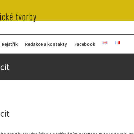
Rejstřík
Redakce a kontakty
Facebook
cit
cit
 smyslu souvisejícího s pociťováním prostoru, tvaru a pohyb, rozv