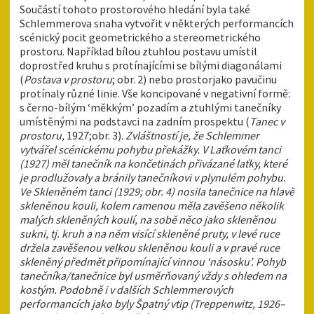
Součástí tohoto prostorového hledání byla také
Schlemmerova snaha vytvořit v některých performancích
scénický pocit geometrického a stereometrického
prostoru. Například bílou ztuhlou postavu umístil
doprostřed kruhu s protínajícími se bílými diagonálami
(
Postava v prostoru
; obr. 2) nebo prostorjako pavučinu
protínaly různé linie. Vše koncipované v negativní formě:
s černo-bílým ‘měkkým’ pozadím a ztuhlými tanečníky
umístěnými na podstavci na zadním prospektu (
Tanec v
prostoru,
1927;obr. 3).
Zvláštností je, že Schlemmer
vytvářel scénickému pohybu překážky. V Laťkovém tanci
(1927) měl tanečník na končetinách přivázané laťky, které
je prodlužovaly a bránily tanečníkovi v plynulém pohybu.
Ve Skleněném tanci (1929; obr. 4) nosila tanečnice na hlavě
skleněnou kouli, kolem ramenou měla zavěšeno několik
malých skleněných koulí, na sobě něco jako skleněnou
sukni, tj. kruh a na něm visící skleněné pruty, v levé ruce
držela zavěšenou velkou skleněnou kouli a v pravé ruce
skleněný předmět připomínající vinnou ‘násosku’. Pohyb
tanečníka/tanečnice byl usměrňovaný vždy s ohledem na
kostým. Podobně i v dalších Schlemmerových
performancích jako byly Špatný vtip (Treppenwitz, 1926–