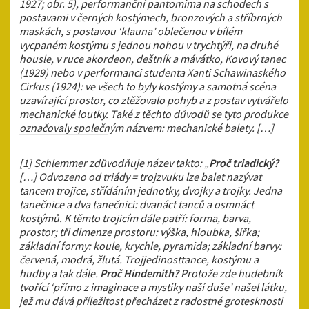
1927; obr. 5), performanční pantomima na schodech s
postavami v černých kostýmech, bronzových a stříbrných
maskách, s postavou ‘klauna’ oblečenou v bílém
vycpaném kostýmu s jednou nohou v trychtýři, na druhé
housle, v ruce akordeon, deštník a mávátko, Kovový tanec
(1929) nebo v performanci studenta Xanti Schawinaského
Cirkus (1924): ve všech to byly kostýmy a samotná scéna
uzavírající prostor, co ztěžovalo pohyb a z postav vytvářelo
mechanické loutky. Také z těchto důvodů se tyto produkce
označovaly společným názvem: mechanické balety. […]
[1] Schlemmer zdůvodňuje název takto: „
Proč triadický?
[…] Odvozeno od triády = trojzvuku lze balet nazývat
tancem trojice, střídáním jednotky, dvojky a trojky. Jedna
tanečnice a dva tanečnici: dvanáct tanců a osmnáct
kostýmů. K těmto trojicím dále patří: forma, barva,
prostor; tři dimenze prostoru: výška, hloubka, šířka;
základní formy: koule, krychle, pyramida; základní barvy:
červená, modrá, žlutá. Trojjedinosttance, kostýmu a
hudby a tak dále.
Proč Hindemith?
Protože zde hudebník
tvořící ‘přímo z imaginace a mystiky naší duše’ našel látku,
jež mu dává příležitost přecházet z radostné grotesknosti