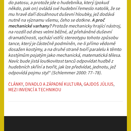
do patosu, a protože jde o hudebníka, který (pokud
někdo, pak on) ovládá své hudební řemeslo natolik, že se
mu hravě daří dosáhnout duševní hloubky, jež dodává
nutně na významu všemu, čeho se dotkne.
A proč
mechanické varhany?
Protože mechanicky hrající nástroj,
na rozdíl od dnes velmi běžné, až přeháněné duševní
dramatičnosti, vychází vstříc stereotypu tohoto způsobu
tance, který je částečně podmíněn, ne-li přímo vědomě
dosažen kostýmy, a na druhé straně tvoří paralelu k těmto
kostýmům pojatým jako mechanická, matematická tělesa.
Navíc bude jistá loutkovitost tanců odpovídat hudbě z
hudebních skříní a tvořit, jak lze předvídat, jednotu, jež
odpovídá pojmu styl“ (Schlemmer 2000: 77–78).
ČLÁNKY
,
DIVADLO A ZÁPADNÍ KULTURA
,
GAJDOŠ JÚLIUS
,
MEZI INVENCÍ A TECHNIKOU