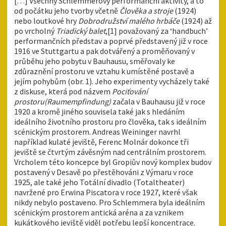
[…] Všechny Schlemmerovy performanční aktivity, a to
od počátku jeho tvorby včetně
Člověka a stroje
(1924)
nebo loutkové hry
Dobrodružství malého hrbáče
(1924) až
po vrcholný
Triadický balet
,[1] považovaný za ‘handbuch’
performančních představ a poprvé představený již v roce
1916 ve Stuttgartu a pak dotvářený a proměňovaný v
průběhu jeho pobytu v Bauhausu, směřovaly ke
zdůraznění prostoru ve vztahu k umístěné postavě a
jejím pohybům (obr. 1). Jeho experimenty vycházely také
z diskuse, která pod názvem
Pociťování
prostoru
(Raumempfindung)
začala v Bauhausu již v roce
1920 a kromě jiného souvisela také jak s hledáním
ideálního životního prostoru pro člověka, tak s ideálním
scénickým prostorem. Andreas Weininger navrhl
například kulaté jeviště, Ferenc Molnár dokonce tři
jeviště se čtvrtým závěsným nad centrálním prostorem.
Vrcholem této koncepce byl Gropiův nový komplex budov
postavený v Desavě po přestěhováni z Výmaru v roce
1925, ale také jeho Totální divadlo (Totaltheater)
navržené pro Erwina Piscatora v roce 1927, které však
nikdy nebylo postaveno. Pro Schlemmera byla ideálním
scénickým prostorem antická aréna a za vznikem
kukátkového jeviště viděl potřebu lepší koncentrace.