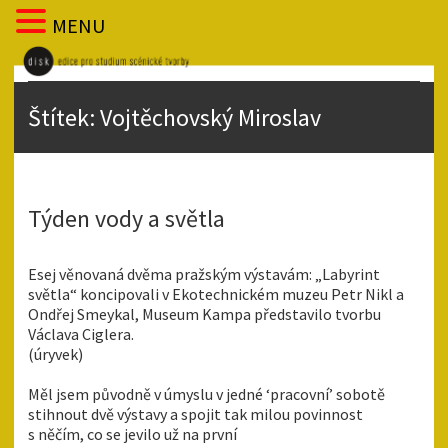
MENU
Štítek:
Vojtěchovský Miroslav
Týden vody a světla
Esej věnovaná dvěma pražským výstavám: „Labyrint
světla“ koncipovali v Ekotechnickém muzeu Petr Nikl a
Ondřej Smeykal, Museum Kampa představilo tvorbu
Václava Ciglera.
(úryvek)
Měl jsem původně v úmyslu v jedné ‘pracovní’ sobotě
stihnout dvě výstavy a spojit tak milou povinnost
s něčím, co se jevilo už na první