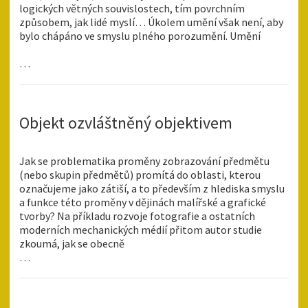
logických větných souvislostech, tím povrchním
způsobem, jak lidé myslí… Úkolem umění však není, aby
bylo chápáno ve smyslu plného porozumění. Umění
…
Objekt ozvláštněný objektivem
Jak se problematika proměny zobrazování předmětu
(nebo skupin předmětů) promítá do oblasti, kterou
označujeme jako zátiší, a to především z hlediska smyslu
a funkce této proměny v dějinách malířské a grafické
tvorby? Na příkladu rozvoje fotografie a ostatních
moderních mechanických médií přitom autor studie
zkoumá, jak se obecně
…