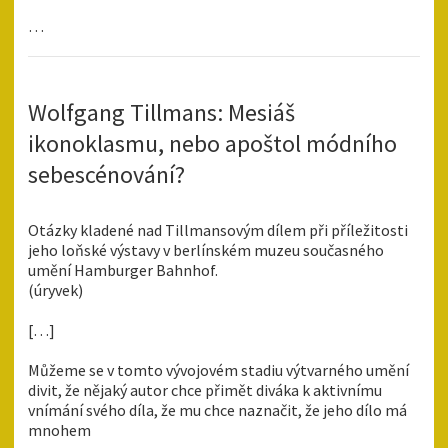
…
Wolfgang Tillmans: Mesiáš
ikonoklasmu, nebo apoštol módního
sebescénování?
Otázky kladené nad Tillmansovým dílem při příležitosti
jeho loňské výstavy v berlínském muzeu současného
umění Hamburger Bahnhof.
(úryvek)
[…]
Můžeme se v tomto vývojovém stadiu výtvarného umění
divit, že nějaký autor chce přimět diváka k aktivnímu
vnímání svého díla, že mu chce naznačit, že jeho dílo má
mnohem