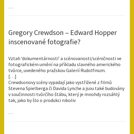
…
Gregory Crewdson – Edward Hopper
inscenované fotografie?
Vztah ‘dokumentárnosti’ a scénovanosti/scéničnosti ve
fotografickém umění na příkladu slavného amerického
tvůrce, uvedeného pražskou Galerií Rudolfinum.
[…]
Crewdsonovy scény vypadají jako vystřižené z filmů
Stevena Spielberga či Davida Lynche a jsou také budovány
v součinnosti tvůrčího štábu, který je mnohdy rozsáhlý
tak, jako by šlo o produkci nikoliv
…