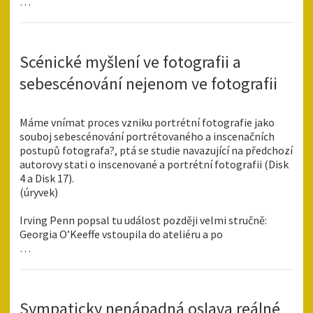
…
Scénické myšlení ve fotografii a
sebescénování nejenom ve fotografii
Máme vnímat proces vzniku portrétní fotografie jako
souboj sebescénování portrétovaného a inscenačních
postupů fotografa?, ptá se studie navazující na předchozí
autorovy stati o inscenované a portrétní fotografii (Disk
4 a Disk 17).
(úryvek)
Irving Penn popsal tu událost později velmi stručně:
Georgia O’Keeffe vstoupila do ateliéru a po
…
Sympaticky nenápadná oslava reálné