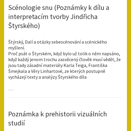
Scénologie snu (Poznámky k dílu a
interpretacím tvorby Jindřicha
Štyrského)
Štýrský, Dalí a otázky sebescénování a scénického
myšlení.
Proč psát o Štyrském, když bylo už tolik o něm napsáno,
když každý jenom trochu zasvěcený člověk musí vědět, že
jsou tady zásadní materiály Karla Teiga, Františka
Šmejkala a Věry Linhartové, ze kterých postupně
vycházejí texty a analýzy Štyrského díla
…
Poznámka k prehistorii vizuálních
studií