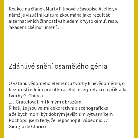
Reakce na článek Marty Filipové v časopise Ateliér, v
němž je vizuální kultura zkoumána jako rezultát
alternativních činností vzhledem k ‘vysokému’, resp.
‘akademickému’ umění.…
Zdánlivé snění osamělého génia
O vztahu vědomého elementu tvorby k nevědomému, o
bezprostředním prožitku a jeho interpretaci na příkladu
tvorby G. Chirica.
„…Gratulovali mi k mým obrazům.
Říkali, že jsou velmi dekorativní a scénografické
a že bych mohl být dobrým jevištním výtvarníkem.
Pochopil jsem tedy, že nepochopili vůbec nic…“
Giorgio de Chirico