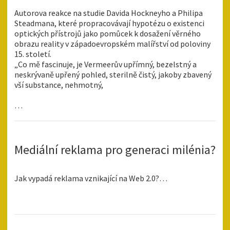
Autorova reakce na studie Davida Hockneyho a Philipa
Steadmana, které propracovávají hypotézu o existenci
optických přístrojů jako pomůcek k dosažení věrného
obrazu reality v západoevropském malířství od poloviny
15. století.
„Co mě fascinuje, je Vermeerův upřímný, bezelstný a
neskrývaně upřený pohled, sterilně čistý, jakoby zbavený
vší substance, nehmotný,
…
Mediální reklama pro generaci milénia?
Jak vypadá reklama vznikající na Web 2.0?…